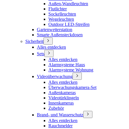
Außen-Wandleuchten
Flutlichter
Sockelleuchten
Wegeleuchten
Outdoor LED-Streifen
Gartenwetterstation
Smarte Außensteckdosen
Sicherheit
Alles entdecken
Sets
Alles entdecken
Alarmsysteme Haus
Alarmsysteme Wohnung
Videoüberwachung
Alles entdecken
Überwachungskamera-Set
Außenkameras
Videotürklingeln
Innenkameras
Zubehör
Brand- und Wasserschutz
Alles entdecken
Rauchmelder