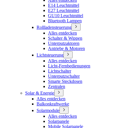
Alles entdecken
E14 Leuchtmittel
E27 Leuchtmittel
GU10 Leuchtmittel
Bluetooth Lampen
Rollladensteuerung
Alles entdecken
Schalter & Wippen
Unterputzaktoren
Antriebe & Motoren
Lichtsteuerung
Alles entdecken
Licht-Fernbedienungen
Lichtschalter
Unterputzschalter
Smarte Steckdosen
Zentralen
Solar & Energie
Alles entdecken
Balkonkraftwerke
Solarmodule
Alles entdecken
Solarpanele
Mobile Solarpanele