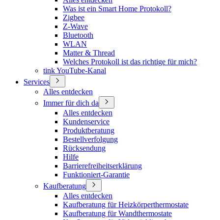
Was ist ein Smart Home Protokoll?
Zigbee
Z-Wave
Bluetooth
WLAN
Matter & Thread
Welches Protokoll ist das richtige für mich?
tink YouTube-Kanal
Services
Alles entdecken
Immer für dich da
Alles entdecken
Kundenservice
Produktberatung
Bestellverfolgung
Rücksendung
Hilfe
Barrierefreiheitserklärung
Funktioniert-Garantie
Kaufberatung
Alles entdecken
Kaufberatung für Heizkörperthermostate
Kaufberatung für Wandthermostate