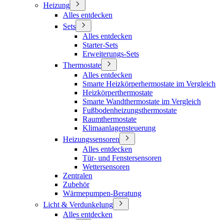
Heizung
Alles entdecken
Sets
Alles entdecken
Starter-Sets
Erweiterungs-Sets
Thermostate
Alles entdecken
Smarte Heizkörperhermostate im Vergleich
Heizkörperthermostate
Smarte Wandthermostate im Vergleich
Fußbodenheizungsthermostate
Raumthermostate
Klimaanlagensteuerung
Heizungssensoren
Alles entdecken
Tür- und Fenstersensoren
Wettersensoren
Zentralen
Zubehör
Wärmepumpen-Beratung
Licht & Verdunkelung
Alles entdecken