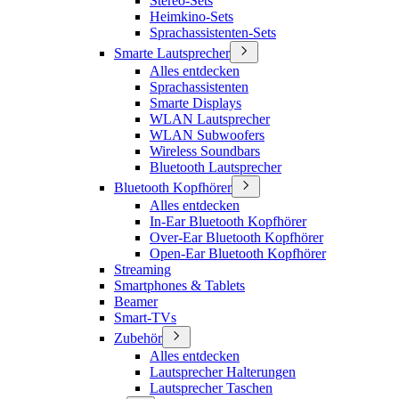
Stereo-Sets
Heimkino-Sets
Sprachassistenten-Sets
Smarte Lautsprecher
Alles entdecken
Sprachassistenten
Smarte Displays
WLAN Lautsprecher
WLAN Subwoofers
Wireless Soundbars
Bluetooth Lautsprecher
Bluetooth Kopfhörer
Alles entdecken
In-Ear Bluetooth Kopfhörer
Over-Ear Bluetooth Kopfhörer
Open-Ear Bluetooth Kopfhörer
Streaming
Smartphones & Tablets
Beamer
Smart-TVs
Zubehör
Alles entdecken
Lautsprecher Halterungen
Lautsprecher Taschen