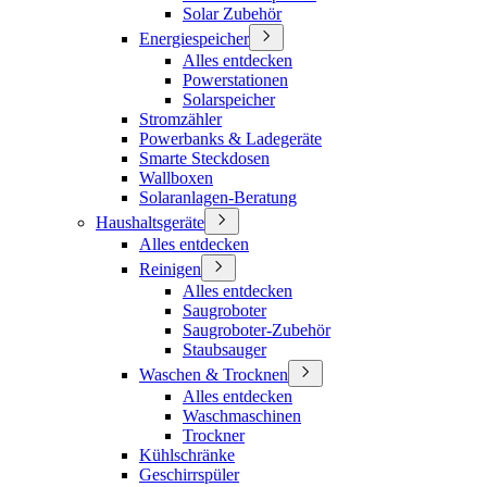
Solar Zubehör
Energiespeicher
Alles entdecken
Powerstationen
Solarspeicher
Stromzähler
Powerbanks & Ladegeräte
Smarte Steckdosen
Wallboxen
Solaranlagen-Beratung
Haushaltsgeräte
Alles entdecken
Reinigen
Alles entdecken
Saugroboter
Saugroboter-Zubehör
Staubsauger
Waschen & Trocknen
Alles entdecken
Waschmaschinen
Trockner
Kühlschränke
Geschirrspüler