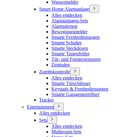
Wassermelder
Smart Home Alarmanlage
Alles entdecken
Alarmanlagen-Sets
Alarmsirenen
Bewegungsmelder
Smarte Fernbedienungen
Smarte Schalter
Smarte Steckdosen
Smarte Tastenfelder
Tür- und Fenstersensoren
Zentralen
Zutrittskontrolle
Alles entdecken
Smarte Türschlösser
Keypads & Fernbedienungen
Smarte Garagentoröffner
Tracker
Entertainment
Alles entdecken
Sets
Alles entdecken
Multiroom-Sets