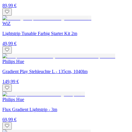
89,99 €
WiZ
Lightstrip Tunable Farbig Starter Kit 2m
49,99 €
Philips Hue
Gradient Play Stehleuchte L - 135cm, 1040lm
149,99 €
Philips Hue
Flux Gradient Lightstrip - 3m
69,99 €