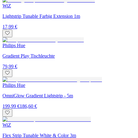
WiZ
Lightstrip Tunable Farbig Extension 1m
17,99 €
Philips Hue
Gradient Play Tischleuchte
79,99 €
Philips Hue
OmniGlow Gradient Lightstrip - 5m
199,99 €
186,60 €
WiZ
Flex Strip Tunable White & Color 3m