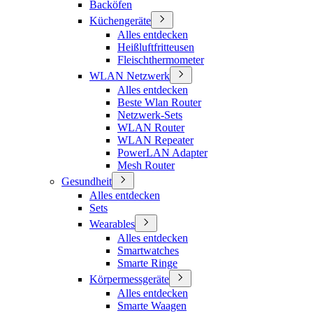
Backöfen
Küchengeräte
Alles entdecken
Heißluftfritteusen
Fleischthermometer
WLAN Netzwerk
Alles entdecken
Beste Wlan Router
Netzwerk-Sets
WLAN Router
WLAN Repeater
PowerLAN Adapter
Mesh Router
Gesundheit
Alles entdecken
Sets
Wearables
Alles entdecken
Smartwatches
Smarte Ringe
Körpermessgeräte
Alles entdecken
Smarte Waagen