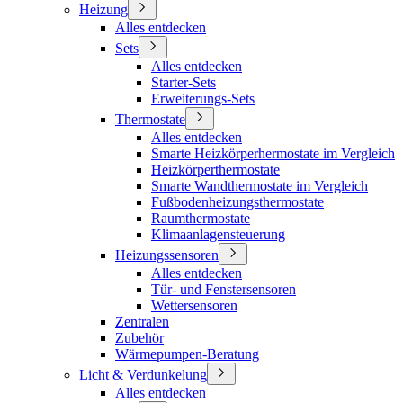
Heizung
Alles entdecken
Sets
Alles entdecken
Starter-Sets
Erweiterungs-Sets
Thermostate
Alles entdecken
Smarte Heizkörperhermostate im Vergleich
Heizkörperthermostate
Smarte Wandthermostate im Vergleich
Fußbodenheizungsthermostate
Raumthermostate
Klimaanlagensteuerung
Heizungssensoren
Alles entdecken
Tür- und Fenstersensoren
Wettersensoren
Zentralen
Zubehör
Wärmepumpen-Beratung
Licht & Verdunkelung
Alles entdecken