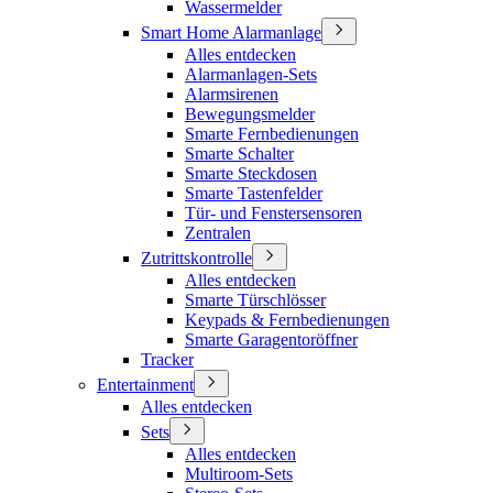
Wassermelder
Smart Home Alarmanlage
Alles entdecken
Alarmanlagen-Sets
Alarmsirenen
Bewegungsmelder
Smarte Fernbedienungen
Smarte Schalter
Smarte Steckdosen
Smarte Tastenfelder
Tür- und Fenstersensoren
Zentralen
Zutrittskontrolle
Alles entdecken
Smarte Türschlösser
Keypads & Fernbedienungen
Smarte Garagentoröffner
Tracker
Entertainment
Alles entdecken
Sets
Alles entdecken
Multiroom-Sets