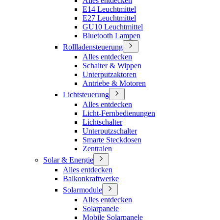
Alles entdecken
E14 Leuchtmittel
E27 Leuchtmittel
GU10 Leuchtmittel
Bluetooth Lampen
Rollladensteuerung
Alles entdecken
Schalter & Wippen
Unterputzaktoren
Antriebe & Motoren
Lichtsteuerung
Alles entdecken
Licht-Fernbedienungen
Lichtschalter
Unterputzschalter
Smarte Steckdosen
Zentralen
Solar & Energie
Alles entdecken
Balkonkraftwerke
Solarmodule
Alles entdecken
Solarpanele
Mobile Solarpanele