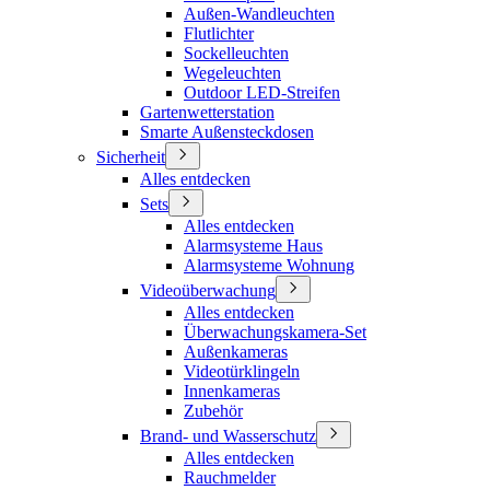
Außen-Wandleuchten
Flutlichter
Sockelleuchten
Wegeleuchten
Outdoor LED-Streifen
Gartenwetterstation
Smarte Außensteckdosen
Sicherheit
Alles entdecken
Sets
Alles entdecken
Alarmsysteme Haus
Alarmsysteme Wohnung
Videoüberwachung
Alles entdecken
Überwachungskamera-Set
Außenkameras
Videotürklingeln
Innenkameras
Zubehör
Brand- und Wasserschutz
Alles entdecken
Rauchmelder