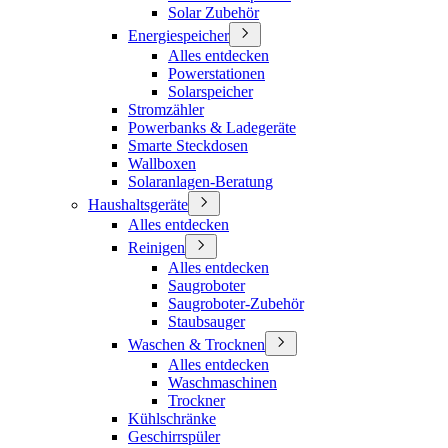
Solar Zubehör
Energiespeicher
Alles entdecken
Powerstationen
Solarspeicher
Stromzähler
Powerbanks & Ladegeräte
Smarte Steckdosen
Wallboxen
Solaranlagen-Beratung
Haushaltsgeräte
Alles entdecken
Reinigen
Alles entdecken
Saugroboter
Saugroboter-Zubehör
Staubsauger
Waschen & Trocknen
Alles entdecken
Waschmaschinen
Trockner
Kühlschränke
Geschirrspüler