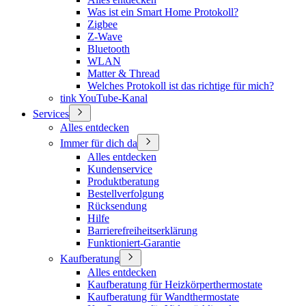
Was ist ein Smart Home Protokoll?
Zigbee
Z-Wave
Bluetooth
WLAN
Matter & Thread
Welches Protokoll ist das richtige für mich?
tink YouTube-Kanal
Services
Alles entdecken
Immer für dich da
Alles entdecken
Kundenservice
Produktberatung
Bestellverfolgung
Rücksendung
Hilfe
Barrierefreiheitserklärung
Funktioniert-Garantie
Kaufberatung
Alles entdecken
Kaufberatung für Heizkörperthermostate
Kaufberatung für Wandthermostate