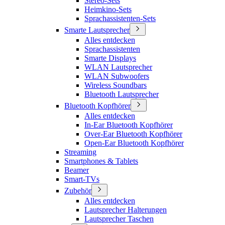
Stereo-Sets
Heimkino-Sets
Sprachassistenten-Sets
Smarte Lautsprecher
Alles entdecken
Sprachassistenten
Smarte Displays
WLAN Lautsprecher
WLAN Subwoofers
Wireless Soundbars
Bluetooth Lautsprecher
Bluetooth Kopfhörer
Alles entdecken
In-Ear Bluetooth Kopfhörer
Over-Ear Bluetooth Kopfhörer
Open-Ear Bluetooth Kopfhörer
Streaming
Smartphones & Tablets
Beamer
Smart-TVs
Zubehör
Alles entdecken
Lautsprecher Halterungen
Lautsprecher Taschen