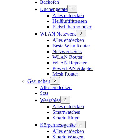
Backöfen
Küchengeräte
Alles entdecken
Heißluftfritteusen
Fleischthermometer
WLAN Netzwerk
Alles entdecken
Beste Wlan Router
Netzwerk-Sets
WLAN Router
WLAN Repeater
PowerLAN Adapter
Mesh Router
Gesundheit
Alles entdecken
Sets
Wearables
Alles entdecken
Smartwatches
Smarte Ringe
Körpermessgeräte
Alles entdecken
Smarte Waagen