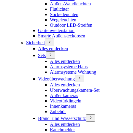
Außen-Wandleuchten
Flutlichter
Sockelleuchten
Wegeleuchten
Outdoor LED-Streifen
Gartenwetterstation
Smarte Außensteckdosen
Sicherheit
Alles entdecken
Sets
Alles entdecken
Alarmsysteme Haus
Alarmsysteme Wohnung
Videoüberwachung
Alles entdecken
Überwachungskamera-Set
Außenkameras
Videotürklingeln
Innenkameras
Zubehör
Brand- und Wasserschutz
Alles entdecken
Rauchmelder