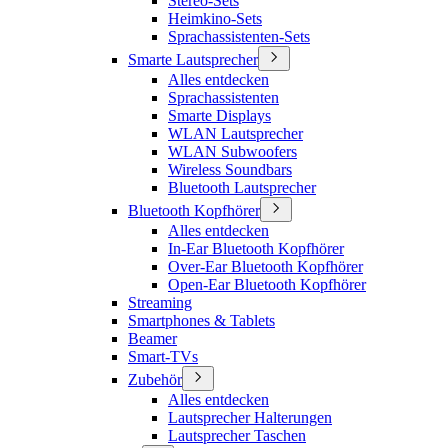
Stereo-Sets
Heimkino-Sets
Sprachassistenten-Sets
Smarte Lautsprecher
Alles entdecken
Sprachassistenten
Smarte Displays
WLAN Lautsprecher
WLAN Subwoofers
Wireless Soundbars
Bluetooth Lautsprecher
Bluetooth Kopfhörer
Alles entdecken
In-Ear Bluetooth Kopfhörer
Over-Ear Bluetooth Kopfhörer
Open-Ear Bluetooth Kopfhörer
Streaming
Smartphones & Tablets
Beamer
Smart-TVs
Zubehör
Alles entdecken
Lautsprecher Halterungen
Lautsprecher Taschen