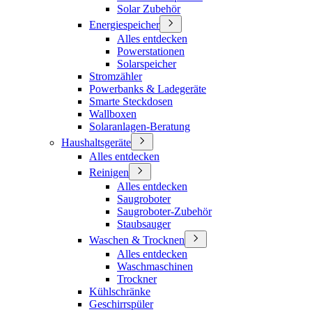
Solar Zubehör
Energiespeicher
Alles entdecken
Powerstationen
Solarspeicher
Stromzähler
Powerbanks & Ladegeräte
Smarte Steckdosen
Wallboxen
Solaranlagen-Beratung
Haushaltsgeräte
Alles entdecken
Reinigen
Alles entdecken
Saugroboter
Saugroboter-Zubehör
Staubsauger
Waschen & Trocknen
Alles entdecken
Waschmaschinen
Trockner
Kühlschränke
Geschirrspüler