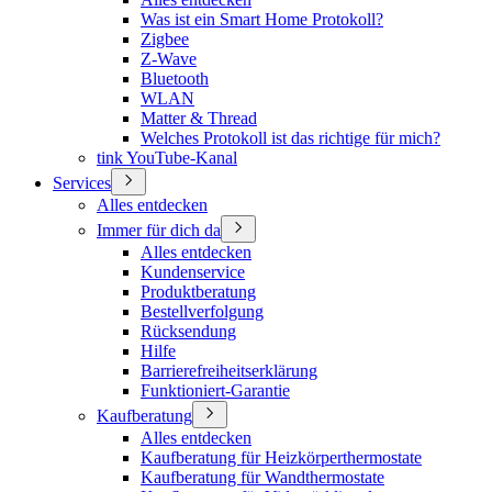
Was ist ein Smart Home Protokoll?
Zigbee
Z-Wave
Bluetooth
WLAN
Matter & Thread
Welches Protokoll ist das richtige für mich?
tink YouTube-Kanal
Services
Alles entdecken
Immer für dich da
Alles entdecken
Kundenservice
Produktberatung
Bestellverfolgung
Rücksendung
Hilfe
Barrierefreiheitserklärung
Funktioniert-Garantie
Kaufberatung
Alles entdecken
Kaufberatung für Heizkörperthermostate
Kaufberatung für Wandthermostate