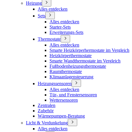
Heizung
Alles entdecken
Sets
Alles entdecken
Starter-Sets
Erweiterungs-Sets
Thermostate
Alles entdecken
Smarte Heizkörperhermostate im Vergleich
Heizkörperthermostate
Smarte Wandthermostate im Vergleich
Fußbodenheizungsthermostate
Raumthermostate
Klimaanlagensteuerung
Heizungssensoren
Alles entdecken
Tür- und Fenstersensoren
Wettersensoren
Zentralen
Zubehör
Wärmepumpen-Beratung
Licht & Verdunkelung
Alles entdecken