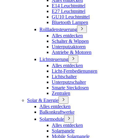
Alles entdecken
E14 Leuchtmittel
E27 Leuchtmittel
GU10 Leuchtmittel
Bluetooth Lampen
Rollladensteuerung
Alles entdecken
Schalter & Wippen
Unterputzaktoren
Antriebe & Motoren
Lichtsteuerung
Alles entdecken
Licht-Fernbedienungen
Lichtschalter
Unterputzschalter
Smarte Steckdosen
Zentralen
Solar & Energie
Alles entdecken
Balkonkraftwerke
Solarmodule
Alles entdecken
Solarpanele
Mobile Solarpanele