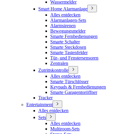
Wassermelder
Smart Home Alarmanlage
Alles entdecken
Alarmanlagen-Sets
Alarmsirenen
Bewegungsmelder
Smarte Fernbedienungen
Smarte Schalter
Smarte Steckdosen
Smarte Tastenfelder
Tür- und Fenstersensoren
Zentralen
Zutrittskontrolle
Alles entdecken
Smarte Türschlösser
Keypads & Fernbedienungen
Smarte Garagentoröffner
Tracker
Entertainment
Alles entdecken
Sets
Alles entdecken
Multiroom-Sets