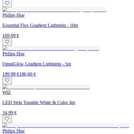
Philips Hue
Essential Flex Gradient Lightstrip - 10m
169,99 €
Philips Hue
OmniGlow Gradient Lightstrip - 5m
199,99 €
186,60 €
WiZ
LED Strip Tunable White & Color 4m
34,99 €
Philips Hue