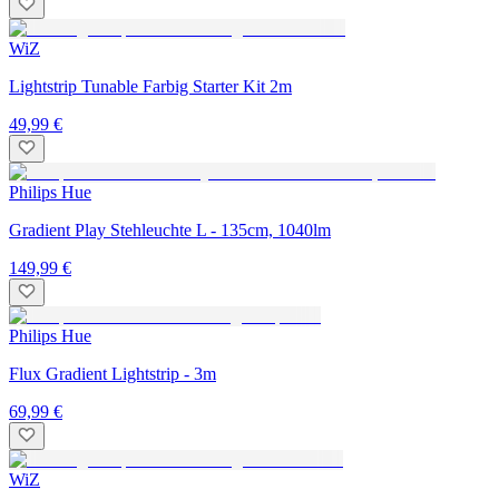
WiZ
Lightstrip Tunable Farbig Starter Kit 2m
49,99 €
Philips Hue
Gradient Play Stehleuchte L - 135cm, 1040lm
149,99 €
Philips Hue
Flux Gradient Lightstrip - 3m
69,99 €
WiZ