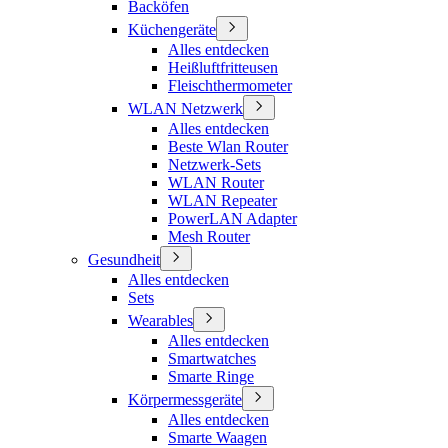
Backöfen
Küchengeräte
Alles entdecken
Heißluftfritteusen
Fleischthermometer
WLAN Netzwerk
Alles entdecken
Beste Wlan Router
Netzwerk-Sets
WLAN Router
WLAN Repeater
PowerLAN Adapter
Mesh Router
Gesundheit
Alles entdecken
Sets
Wearables
Alles entdecken
Smartwatches
Smarte Ringe
Körpermessgeräte
Alles entdecken
Smarte Waagen