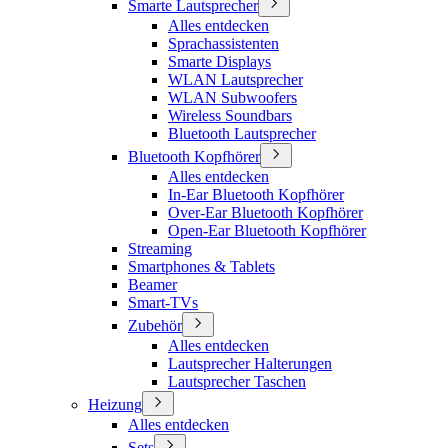
Smarte Lautsprecher
Alles entdecken
Sprachassistenten
Smarte Displays
WLAN Lautsprecher
WLAN Subwoofers
Wireless Soundbars
Bluetooth Lautsprecher
Bluetooth Kopfhörer
Alles entdecken
In-Ear Bluetooth Kopfhörer
Over-Ear Bluetooth Kopfhörer
Open-Ear Bluetooth Kopfhörer
Streaming
Smartphones & Tablets
Beamer
Smart-TVs
Zubehör
Alles entdecken
Lautsprecher Halterungen
Lautsprecher Taschen
Heizung
Alles entdecken
Sets