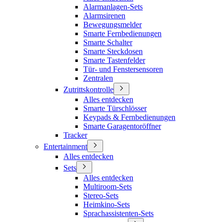
Alarmanlagen-Sets
Alarmsirenen
Bewegungsmelder
Smarte Fernbedienungen
Smarte Schalter
Smarte Steckdosen
Smarte Tastenfelder
Tür- und Fenstersensoren
Zentralen
Zutrittskontrolle
Alles entdecken
Smarte Türschlösser
Keypads & Fernbedienungen
Smarte Garagentoröffner
Tracker
Entertainment
Alles entdecken
Sets
Alles entdecken
Multiroom-Sets
Stereo-Sets
Heimkino-Sets
Sprachassistenten-Sets