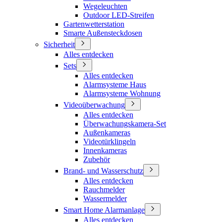
Wegeleuchten
Outdoor LED-Streifen
Gartenwetterstation
Smarte Außensteckdosen
Sicherheit
Alles entdecken
Sets
Alles entdecken
Alarmsysteme Haus
Alarmsysteme Wohnung
Videoüberwachung
Alles entdecken
Überwachungskamera-Set
Außenkameras
Videotürklingeln
Innenkameras
Zubehör
Brand- und Wasserschutz
Alles entdecken
Rauchmelder
Wassermelder
Smart Home Alarmanlage
Alles entdecken