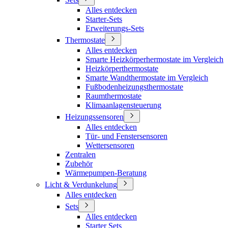
Alles entdecken
Starter-Sets
Erweiterungs-Sets
Thermostate
Alles entdecken
Smarte Heizkörperhermostate im Vergleich
Heizkörperthermostate
Smarte Wandthermostate im Vergleich
Fußbodenheizungsthermostate
Raumthermostate
Klimaanlagensteuerung
Heizungssensoren
Alles entdecken
Tür- und Fenstersensoren
Wettersensoren
Zentralen
Zubehör
Wärmepumpen-Beratung
Licht & Verdunkelung
Alles entdecken
Sets
Alles entdecken
Starter Sets