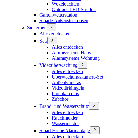
Wegeleuchten
Outdoor LED-Streifen
Gartenwetterstation
Smarte Außensteckdosen
Sicherheit
Alles entdecken
Sets
Alles entdecken
Alarmsysteme Haus
Alarmsysteme Wohnung
Videoüberwachung
Alles entdecken
Überwachungskamera-Set
Außenkameras
Videotürklingeln
Innenkameras
Zubehör
Brand- und Wasserschutz
Alles entdecken
Rauchmelder
Wassermelder
Smart Home Alarmanlage
Alles entdecken