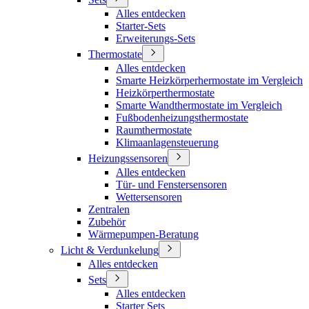
Alles entdecken
Starter-Sets
Erweiterungs-Sets
Thermostate
Alles entdecken
Smarte Heizkörperhermostate im Vergleich
Heizkörperthermostate
Smarte Wandthermostate im Vergleich
Fußbodenheizungsthermostate
Raumthermostate
Klimaanlagensteuerung
Heizungssensoren
Alles entdecken
Tür- und Fenstersensoren
Wettersensoren
Zentralen
Zubehör
Wärmepumpen-Beratung
Licht & Verdunkelung
Alles entdecken
Sets
Alles entdecken
Starter Sets