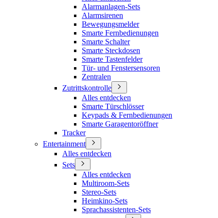
Alarmanlagen-Sets
Alarmsirenen
Bewegungsmelder
Smarte Fernbedienungen
Smarte Schalter
Smarte Steckdosen
Smarte Tastenfelder
Tür- und Fenstersensoren
Zentralen
Zutrittskontrolle
Alles entdecken
Smarte Türschlösser
Keypads & Fernbedienungen
Smarte Garagentoröffner
Tracker
Entertainment
Alles entdecken
Sets
Alles entdecken
Multiroom-Sets
Stereo-Sets
Heimkino-Sets
Sprachassistenten-Sets