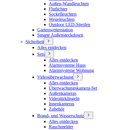
Außen-Wandleuchten
Flutlichter
Sockelleuchten
Wegeleuchten
Outdoor LED-Streifen
Gartenwetterstation
Smarte Außensteckdosen
Sicherheit
Alles entdecken
Sets
Alles entdecken
Alarmsysteme Haus
Alarmsysteme Wohnung
Videoüberwachung
Alles entdecken
Überwachungskamera-Set
Außenkameras
Videotürklingeln
Innenkameras
Zubehör
Brand- und Wasserschutz
Alles entdecken
Rauchmelder