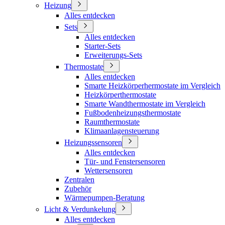
Heizung
Alles entdecken
Sets
Alles entdecken
Starter-Sets
Erweiterungs-Sets
Thermostate
Alles entdecken
Smarte Heizkörperhermostate im Vergleich
Heizkörperthermostate
Smarte Wandthermostate im Vergleich
Fußbodenheizungsthermostate
Raumthermostate
Klimaanlagensteuerung
Heizungssensoren
Alles entdecken
Tür- und Fenstersensoren
Wettersensoren
Zentralen
Zubehör
Wärmepumpen-Beratung
Licht & Verdunkelung
Alles entdecken