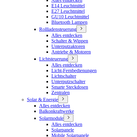
Alles entdecken
E14 Leuchtmittel
E27 Leuchtmittel
GU10 Leuchtmittel
Bluetooth Lampen
Rollladensteuerung
Alles entdecken
Schalter & Wippen
Unterputzaktoren
Antriebe & Motoren
Lichtsteuerung
Alles entdecken
Licht-Fernbedienungen
Lichtschalter
Unterputzschalter
Smarte Steckdosen
Zentralen
Solar & Energie
Alles entdecken
Balkonkraftwerke
Solarmodule
Alles entdecken
Solarpanele
Mobile Solarpanele