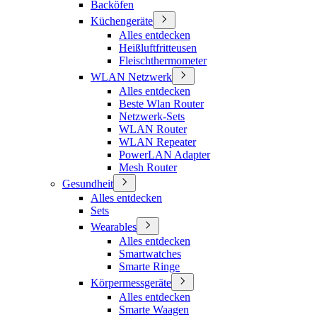
Backöfen
Küchengeräte
Alles entdecken
Heißluftfritteusen
Fleischthermometer
WLAN Netzwerk
Alles entdecken
Beste Wlan Router
Netzwerk-Sets
WLAN Router
WLAN Repeater
PowerLAN Adapter
Mesh Router
Gesundheit
Alles entdecken
Sets
Wearables
Alles entdecken
Smartwatches
Smarte Ringe
Körpermessgeräte
Alles entdecken
Smarte Waagen