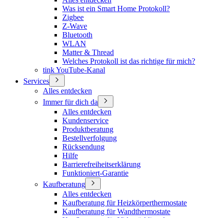
Was ist ein Smart Home Protokoll?
Zigbee
Z-Wave
Bluetooth
WLAN
Matter & Thread
Welches Protokoll ist das richtige für mich?
tink YouTube-Kanal
Services
Alles entdecken
Immer für dich da
Alles entdecken
Kundenservice
Produktberatung
Bestellverfolgung
Rücksendung
Hilfe
Barrierefreiheitserklärung
Funktioniert-Garantie
Kaufberatung
Alles entdecken
Kaufberatung für Heizkörperthermostate
Kaufberatung für Wandthermostate