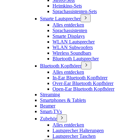
Stereo-Sets
Heimkino-Sets
Sprachassistenten-Sets
Smarte Lautsprecher
Alles entdecken
Sprachassistenten
Smarte Displays
WLAN Lautsprecher
WLAN Subwoofers
Wireless Soundbars
Bluetooth Lautsprecher
Bluetooth Kopfhörer
Alles entdecken
In-Ear Bluetooth Kopfhörer
Over-Ear Bluetooth Kopfhörer
Open-Ear Bluetooth Kopfhörer
Streaming
Smartphones & Tablets
Beamer
Smart-TVs
Zubehör
Alles entdecken
Lautsprecher Halterungen
Lautsprecher Taschen