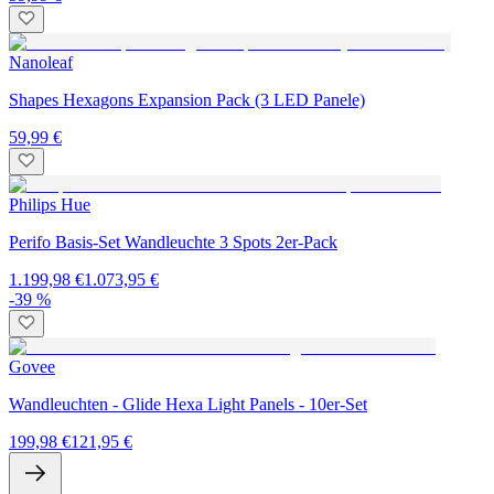
Nanoleaf
Shapes Hexagons Expansion Pack (3 LED Panele)
59,99 €
Philips Hue
Perifo Basis-Set Wandleuchte 3 Spots 2er-Pack
1.199,98 €
1.073,95 €
-39 %
Govee
Wandleuchten - Glide Hexa Light Panels - 10er-Set
199,98 €
121,95 €