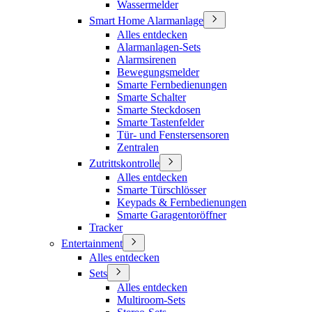
Wassermelder
Smart Home Alarmanlage
Alles entdecken
Alarmanlagen-Sets
Alarmsirenen
Bewegungsmelder
Smarte Fernbedienungen
Smarte Schalter
Smarte Steckdosen
Smarte Tastenfelder
Tür- und Fenstersensoren
Zentralen
Zutrittskontrolle
Alles entdecken
Smarte Türschlösser
Keypads & Fernbedienungen
Smarte Garagentoröffner
Tracker
Entertainment
Alles entdecken
Sets
Alles entdecken
Multiroom-Sets