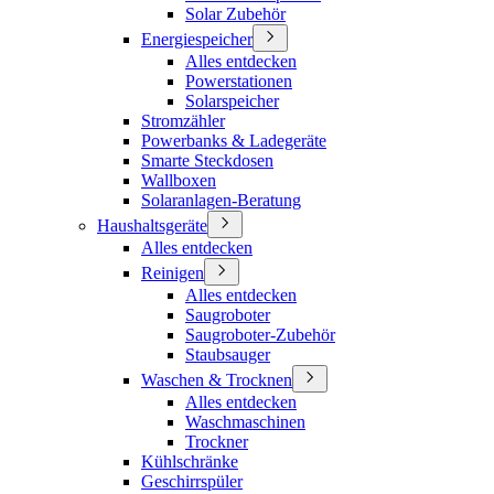
Solar Zubehör
Energiespeicher
Alles entdecken
Powerstationen
Solarspeicher
Stromzähler
Powerbanks & Ladegeräte
Smarte Steckdosen
Wallboxen
Solaranlagen-Beratung
Haushaltsgeräte
Alles entdecken
Reinigen
Alles entdecken
Saugroboter
Saugroboter-Zubehör
Staubsauger
Waschen & Trocknen
Alles entdecken
Waschmaschinen
Trockner
Kühlschränke
Geschirrspüler