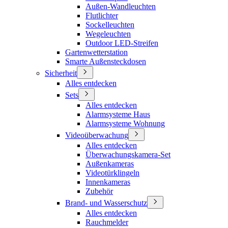
Außen-Wandleuchten
Flutlichter
Sockelleuchten
Wegeleuchten
Outdoor LED-Streifen
Gartenwetterstation
Smarte Außensteckdosen
Sicherheit
Alles entdecken
Sets
Alles entdecken
Alarmsysteme Haus
Alarmsysteme Wohnung
Videoüberwachung
Alles entdecken
Überwachungskamera-Set
Außenkameras
Videotürklingeln
Innenkameras
Zubehör
Brand- und Wasserschutz
Alles entdecken
Rauchmelder