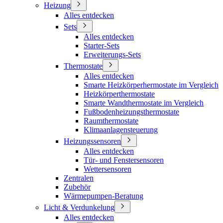
Heizung
Alles entdecken
Sets
Alles entdecken
Starter-Sets
Erweiterungs-Sets
Thermostate
Alles entdecken
Smarte Heizkörperhermostate im Vergleich
Heizkörperthermostate
Smarte Wandthermostate im Vergleich
Fußbodenheizungsthermostate
Raumthermostate
Klimaanlagensteuerung
Heizungssensoren
Alles entdecken
Tür- und Fenstersensoren
Wettersensoren
Zentralen
Zubehör
Wärmepumpen-Beratung
Licht & Verdunkelung
Alles entdecken