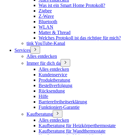
Was ist ein Smart Home Protokoll?
Zigbee
Z-Wave
Bluetooth
WLAN
Matter & Thread
Welches Protokoll ist das richtige für mich?
tink YouTube-Kanal
Services
Alles entdecken
Immer für dich da
Alles entdecken
Kundenservice
Produktberatung
Bestellverfolgung
Rücksendung
Hilfe
Barrierefreiheitserklärung
Funktioniert-Garantie
Kaufberatung
Alles entdecken
Kaufberatung für Heizkörperthermostate
Kaufberatung für Wandthermostate