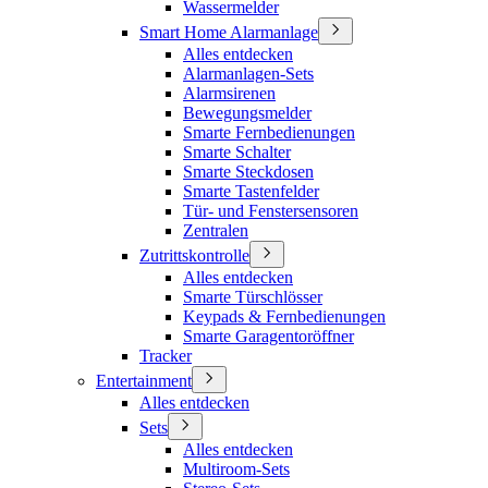
Wassermelder
Smart Home Alarmanlage
Alles entdecken
Alarmanlagen-Sets
Alarmsirenen
Bewegungsmelder
Smarte Fernbedienungen
Smarte Schalter
Smarte Steckdosen
Smarte Tastenfelder
Tür- und Fenstersensoren
Zentralen
Zutrittskontrolle
Alles entdecken
Smarte Türschlösser
Keypads & Fernbedienungen
Smarte Garagentoröffner
Tracker
Entertainment
Alles entdecken
Sets
Alles entdecken
Multiroom-Sets