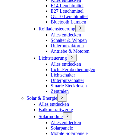
Alles entdecken
E14 Leuchtmittel
E27 Leuchtmittel
GU10 Leuchtmittel
Bluetooth Lampen
Rollladensteuerung
Alles entdecken
Schalter & Wippen
Unterputzaktoren
Antriebe & Motoren
Lichtsteuerung
Alles entdecken
Licht-Fernbedienungen
Lichtschalter
Unterputzschalter
Smarte Steckdosen
Zentralen
Solar & Energie
Alles entdecken
Balkonkraftwerke
Solarmodule
Alles entdecken
Solarpanele
Mobile Solarpanele