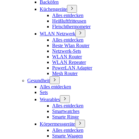
Backöfen
Küchengeräte
Alles entdecken
Heißluftfritteusen
Fleischthermometer
WLAN Netzwerk
Alles entdecken
Beste Wlan Router
Netzwerk-Sets
WLAN Router
WLAN Repeater
PowerLAN Adapter
Mesh Router
Gesundheit
Alles entdecken
Sets
Wearables
Alles entdecken
Smartwatches
Smarte Ringe
Körpermessgeräte
Alles entdecken
Smarte Waagen