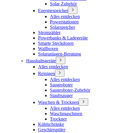
Solar Zubehör
Energiespeicher
Alles entdecken
Powerstationen
Solarspeicher
Stromzähler
Powerbanks & Ladegeräte
Smarte Steckdosen
Wallboxen
Solaranlagen-Beratung
Haushaltsgeräte
Alles entdecken
Reinigen
Alles entdecken
Saugroboter
Saugroboter-Zubehör
Staubsauger
Waschen & Trocknen
Alles entdecken
Waschmaschinen
Trockner
Kühlschränke
Geschirrspüler