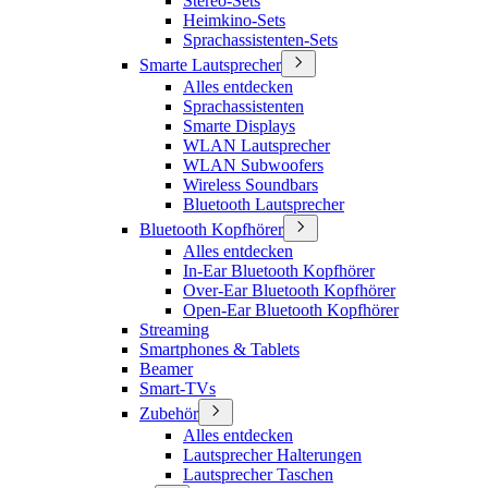
Stereo-Sets
Heimkino-Sets
Sprachassistenten-Sets
Smarte Lautsprecher
Alles entdecken
Sprachassistenten
Smarte Displays
WLAN Lautsprecher
WLAN Subwoofers
Wireless Soundbars
Bluetooth Lautsprecher
Bluetooth Kopfhörer
Alles entdecken
In-Ear Bluetooth Kopfhörer
Over-Ear Bluetooth Kopfhörer
Open-Ear Bluetooth Kopfhörer
Streaming
Smartphones & Tablets
Beamer
Smart-TVs
Zubehör
Alles entdecken
Lautsprecher Halterungen
Lautsprecher Taschen