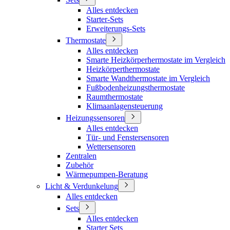
Alles entdecken
Starter-Sets
Erweiterungs-Sets
Thermostate
Alles entdecken
Smarte Heizkörperhermostate im Vergleich
Heizkörperthermostate
Smarte Wandthermostate im Vergleich
Fußbodenheizungsthermostate
Raumthermostate
Klimaanlagensteuerung
Heizungssensoren
Alles entdecken
Tür- und Fenstersensoren
Wettersensoren
Zentralen
Zubehör
Wärmepumpen-Beratung
Licht & Verdunkelung
Alles entdecken
Sets
Alles entdecken
Starter Sets