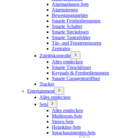
Alarmanlagen-Sets
Alarmsirenen
Bewegungsmelder
Smarte Fernbedienungen
Smarte Schalter
Smarte Steckdosen
Smarte Tastenfelder
Tür- und Fenstersensoren
Zentralen
Zutrittskontrolle
Alles entdecken
Smarte Türschlösser
Keypads & Fernbedienungen
Smarte Garagentoröffner
Tracker
Entertainment
Alles entdecken
Sets
Alles entdecken
Multiroom-Sets
Stereo-Sets
Heimkino-Sets
Sprachassistenten-Sets