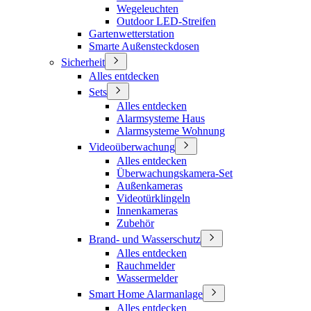
Wegeleuchten
Outdoor LED-Streifen
Gartenwetterstation
Smarte Außensteckdosen
Sicherheit
Alles entdecken
Sets
Alles entdecken
Alarmsysteme Haus
Alarmsysteme Wohnung
Videoüberwachung
Alles entdecken
Überwachungskamera-Set
Außenkameras
Videotürklingeln
Innenkameras
Zubehör
Brand- und Wasserschutz
Alles entdecken
Rauchmelder
Wassermelder
Smart Home Alarmanlage
Alles entdecken