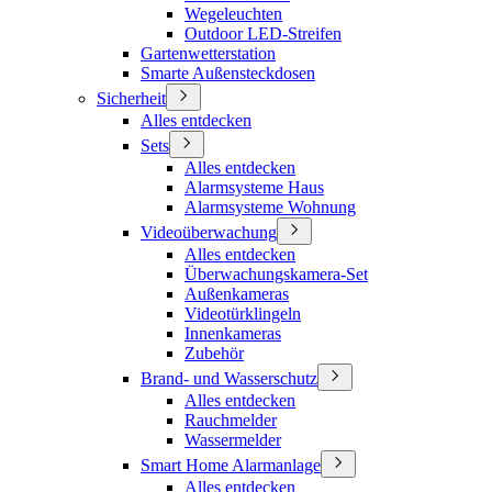
Wegeleuchten
Outdoor LED-Streifen
Gartenwetterstation
Smarte Außensteckdosen
Sicherheit
Alles entdecken
Sets
Alles entdecken
Alarmsysteme Haus
Alarmsysteme Wohnung
Videoüberwachung
Alles entdecken
Überwachungskamera-Set
Außenkameras
Videotürklingeln
Innenkameras
Zubehör
Brand- und Wasserschutz
Alles entdecken
Rauchmelder
Wassermelder
Smart Home Alarmanlage
Alles entdecken