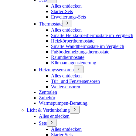
Alles entdecken
Starter-Sets
Erweiterungs-Sets
Thermostate
Alles entdecken
Smarte Heizkörperhermostate im Vergleich
Heizkörperthermostate
Smarte Wandthermostate im Vergleich
Fußbodenheizungsthermostate
Raumthermostate
Klimaanlagensteuerung
Heizungssensoren
Alles entdecken
Tür- und Fenstersensoren
Wettersensoren
Zentralen
Zubehör
Wärmepumpen-Beratung
Licht & Verdunkelung
Alles entdecken
Sets
Alles entdecken
Starter Sets