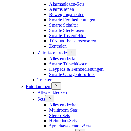
Alarmanlagen-Sets
Alarmsirenen
Bewegungsmelder
Smarte Fernbedienungen
Smarte Schalter
Smarte Steckdosen
Smarte Tastenfelder
Tür- und Fenstersensoren
Zentralen
Zutrittskontrolle
Alles entdecken
Smarte Türschlösser
Keypads & Fernbedienungen
Smarte Garagentoröffner
Tracker
Entertainment
Alles entdecken
Sets
Alles entdecken
Multiroom-Sets
Stereo-Sets
Heimkino-Sets
Sprachassistenten-Sets