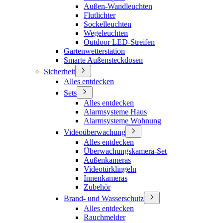
Außen-Wandleuchten
Flutlichter
Sockelleuchten
Wegeleuchten
Outdoor LED-Streifen
Gartenwetterstation
Smarte Außensteckdosen
Sicherheit
Alles entdecken
Sets
Alles entdecken
Alarmsysteme Haus
Alarmsysteme Wohnung
Videoüberwachung
Alles entdecken
Überwachungskamera-Set
Außenkameras
Videotürklingeln
Innenkameras
Zubehör
Brand- und Wasserschutz
Alles entdecken
Rauchmelder