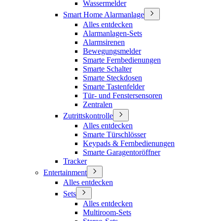
Wassermelder
Smart Home Alarmanlage
Alles entdecken
Alarmanlagen-Sets
Alarmsirenen
Bewegungsmelder
Smarte Fernbedienungen
Smarte Schalter
Smarte Steckdosen
Smarte Tastenfelder
Tür- und Fenstersensoren
Zentralen
Zutrittskontrolle
Alles entdecken
Smarte Türschlösser
Keypads & Fernbedienungen
Smarte Garagentoröffner
Tracker
Entertainment
Alles entdecken
Sets
Alles entdecken
Multiroom-Sets