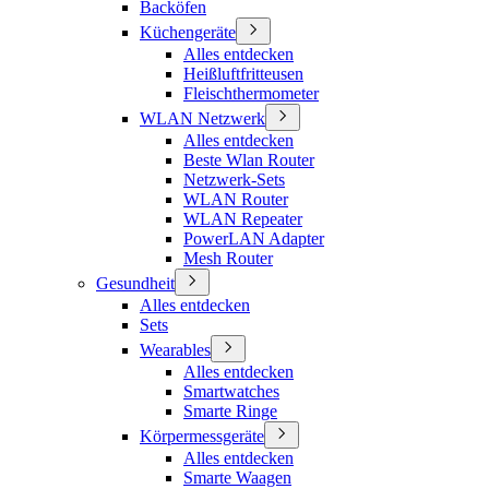
Backöfen
Küchengeräte
Alles entdecken
Heißluftfritteusen
Fleischthermometer
WLAN Netzwerk
Alles entdecken
Beste Wlan Router
Netzwerk-Sets
WLAN Router
WLAN Repeater
PowerLAN Adapter
Mesh Router
Gesundheit
Alles entdecken
Sets
Wearables
Alles entdecken
Smartwatches
Smarte Ringe
Körpermessgeräte
Alles entdecken
Smarte Waagen