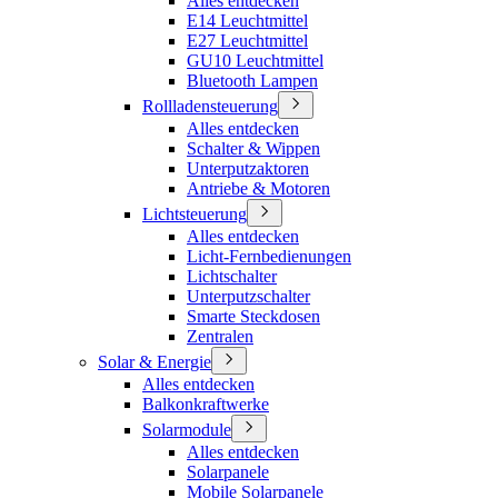
Alles entdecken
E14 Leuchtmittel
E27 Leuchtmittel
GU10 Leuchtmittel
Bluetooth Lampen
Rollladensteuerung
Alles entdecken
Schalter & Wippen
Unterputzaktoren
Antriebe & Motoren
Lichtsteuerung
Alles entdecken
Licht-Fernbedienungen
Lichtschalter
Unterputzschalter
Smarte Steckdosen
Zentralen
Solar & Energie
Alles entdecken
Balkonkraftwerke
Solarmodule
Alles entdecken
Solarpanele
Mobile Solarpanele