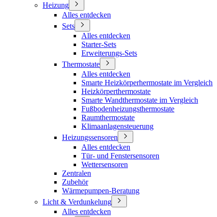
Heizung
Alles entdecken
Sets
Alles entdecken
Starter-Sets
Erweiterungs-Sets
Thermostate
Alles entdecken
Smarte Heizkörperhermostate im Vergleich
Heizkörperthermostate
Smarte Wandthermostate im Vergleich
Fußbodenheizungsthermostate
Raumthermostate
Klimaanlagensteuerung
Heizungssensoren
Alles entdecken
Tür- und Fenstersensoren
Wettersensoren
Zentralen
Zubehör
Wärmepumpen-Beratung
Licht & Verdunkelung
Alles entdecken