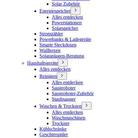
Solar Zubehör
Energiespeicher
Alles entdecken
Powerstationen
Solarspeicher
Stromzähler
Powerbanks & Ladegeräte
Smarte Steckdosen
Wallboxen
Solaranlagen-Beratung
Haushaltsgeräte
Alles entdecken
Reinigen
Alles entdecken
Saugroboter
Saugroboter-Zubehör
Staubsauger
Waschen & Trocknen
Alles entdecken
Waschmaschinen
Trockner
Kühlschränke
Geschirrspüler