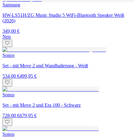
Samsung
HW-LS51H/ZG Music Studio 5 WiFi-Bluetooth Speaker Weiß
(2026)
349,00 €
Neu
Sonos
Set - mit Move 2 und Wandhalterung - Weiß
534,00 €
499,95 €
Sonos
Set - mit Move 2 und Era 100 - Schwarz
728,00 €
679,95 €
Sonos