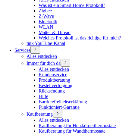
Was ist ein Smart Home Protokoll?
Zigbee
Z-Wave
Bluetooth
WLAN
Matter & Thread
Welches Protokoll ist das richtige für mich?
tink YouTube-Kanal
Services
Alles entdecken
Immer für dich da
Alles entdecken
Kundenservice
Produktberatung
Bestellverfolgung
Rücksendung
Hilfe
Barrierefreiheitserklärung
Funktioniert-Garantie
Kaufberatung
Alles entdecken
Kaufberatung für Heizkörperthermostate
Kaufberatung für Wandthermostate