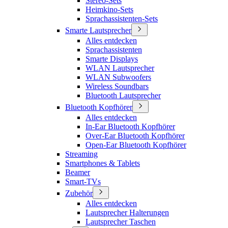
Stereo-Sets
Heimkino-Sets
Sprachassistenten-Sets
Smarte Lautsprecher
Alles entdecken
Sprachassistenten
Smarte Displays
WLAN Lautsprecher
WLAN Subwoofers
Wireless Soundbars
Bluetooth Lautsprecher
Bluetooth Kopfhörer
Alles entdecken
In-Ear Bluetooth Kopfhörer
Over-Ear Bluetooth Kopfhörer
Open-Ear Bluetooth Kopfhörer
Streaming
Smartphones & Tablets
Beamer
Smart-TVs
Zubehör
Alles entdecken
Lautsprecher Halterungen
Lautsprecher Taschen