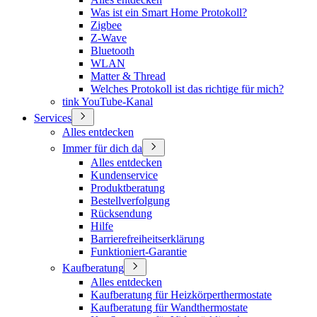
Was ist ein Smart Home Protokoll?
Zigbee
Z-Wave
Bluetooth
WLAN
Matter & Thread
Welches Protokoll ist das richtige für mich?
tink YouTube-Kanal
Services
Alles entdecken
Immer für dich da
Alles entdecken
Kundenservice
Produktberatung
Bestellverfolgung
Rücksendung
Hilfe
Barrierefreiheitserklärung
Funktioniert-Garantie
Kaufberatung
Alles entdecken
Kaufberatung für Heizkörperthermostate
Kaufberatung für Wandthermostate