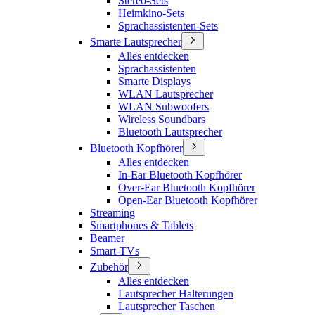
Stereo-Sets
Heimkino-Sets
Sprachassistenten-Sets
Smarte Lautsprecher
Alles entdecken
Sprachassistenten
Smarte Displays
WLAN Lautsprecher
WLAN Subwoofers
Wireless Soundbars
Bluetooth Lautsprecher
Bluetooth Kopfhörer
Alles entdecken
In-Ear Bluetooth Kopfhörer
Over-Ear Bluetooth Kopfhörer
Open-Ear Bluetooth Kopfhörer
Streaming
Smartphones & Tablets
Beamer
Smart-TVs
Zubehör
Alles entdecken
Lautsprecher Halterungen
Lautsprecher Taschen