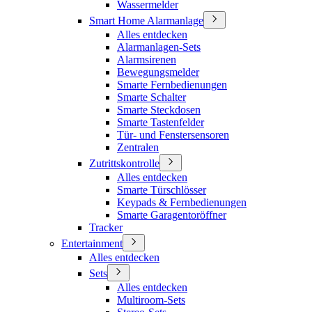
Wassermelder
Smart Home Alarmanlage
Alles entdecken
Alarmanlagen-Sets
Alarmsirenen
Bewegungsmelder
Smarte Fernbedienungen
Smarte Schalter
Smarte Steckdosen
Smarte Tastenfelder
Tür- und Fenstersensoren
Zentralen
Zutrittskontrolle
Alles entdecken
Smarte Türschlösser
Keypads & Fernbedienungen
Smarte Garagentoröffner
Tracker
Entertainment
Alles entdecken
Sets
Alles entdecken
Multiroom-Sets