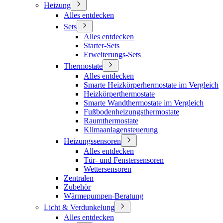
Heizung
Alles entdecken
Sets
Alles entdecken
Starter-Sets
Erweiterungs-Sets
Thermostate
Alles entdecken
Smarte Heizkörperhermostate im Vergleich
Heizkörperthermostate
Smarte Wandthermostate im Vergleich
Fußbodenheizungsthermostate
Raumthermostate
Klimaanlagensteuerung
Heizungssensoren
Alles entdecken
Tür- und Fenstersensoren
Wettersensoren
Zentralen
Zubehör
Wärmepumpen-Beratung
Licht & Verdunkelung
Alles entdecken