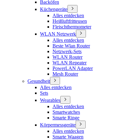
Backöfen
Küchengeräte
Alles entdecken
Heißluftfritteusen
Fleischthermometer
WLAN Netzwerk
Alles entdecken
Beste Wlan Router
Netzwerk-Sets
WLAN Router
WLAN Repeater
PowerLAN Adapter
Mesh Router
Gesundheit
Alles entdecken
Sets
Wearables
Alles entdecken
Smartwatches
Smarte Ringe
Körpermessgeräte
Alles entdecken
Smarte Waagen