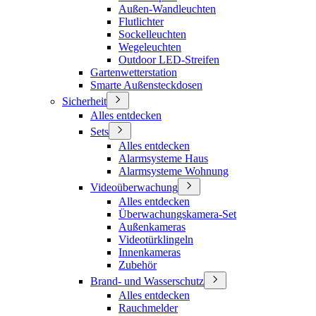
Außen-Wandleuchten
Flutlichter
Sockelleuchten
Wegeleuchten
Outdoor LED-Streifen
Gartenwetterstation
Smarte Außensteckdosen
Sicherheit
Alles entdecken
Sets
Alles entdecken
Alarmsysteme Haus
Alarmsysteme Wohnung
Videoüberwachung
Alles entdecken
Überwachungskamera-Set
Außenkameras
Videotürklingeln
Innenkameras
Zubehör
Brand- und Wasserschutz
Alles entdecken
Rauchmelder