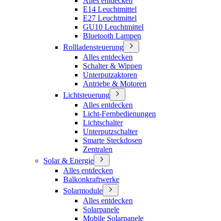
Alles entdecken
E14 Leuchtmittel
E27 Leuchtmittel
GU10 Leuchtmittel
Bluetooth Lampen
Rollladensteuerung
Alles entdecken
Schalter & Wippen
Unterputzaktoren
Antriebe & Motoren
Lichtsteuerung
Alles entdecken
Licht-Fernbedienungen
Lichtschalter
Unterputzschalter
Smarte Steckdosen
Zentralen
Solar & Energie
Alles entdecken
Balkonkraftwerke
Solarmodule
Alles entdecken
Solarpanele
Mobile Solarpanele