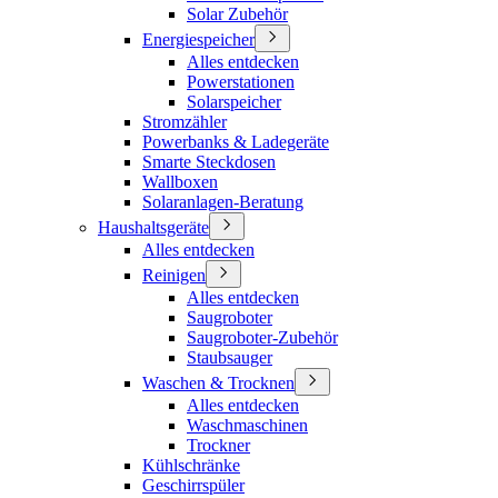
Solar Zubehör
Energiespeicher
Alles entdecken
Powerstationen
Solarspeicher
Stromzähler
Powerbanks & Ladegeräte
Smarte Steckdosen
Wallboxen
Solaranlagen-Beratung
Haushaltsgeräte
Alles entdecken
Reinigen
Alles entdecken
Saugroboter
Saugroboter-Zubehör
Staubsauger
Waschen & Trocknen
Alles entdecken
Waschmaschinen
Trockner
Kühlschränke
Geschirrspüler