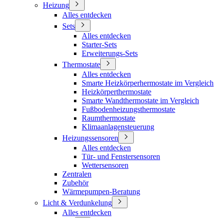
Heizung
Alles entdecken
Sets
Alles entdecken
Starter-Sets
Erweiterungs-Sets
Thermostate
Alles entdecken
Smarte Heizkörperhermostate im Vergleich
Heizkörperthermostate
Smarte Wandthermostate im Vergleich
Fußbodenheizungsthermostate
Raumthermostate
Klimaanlagensteuerung
Heizungssensoren
Alles entdecken
Tür- und Fenstersensoren
Wettersensoren
Zentralen
Zubehör
Wärmepumpen-Beratung
Licht & Verdunkelung
Alles entdecken