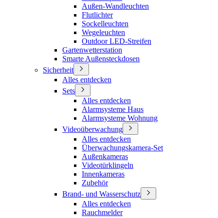
Außen-Wandleuchten
Flutlichter
Sockelleuchten
Wegeleuchten
Outdoor LED-Streifen
Gartenwetterstation
Smarte Außensteckdosen
Sicherheit
Alles entdecken
Sets
Alles entdecken
Alarmsysteme Haus
Alarmsysteme Wohnung
Videoüberwachung
Alles entdecken
Überwachungskamera-Set
Außenkameras
Videotürklingeln
Innenkameras
Zubehör
Brand- und Wasserschutz
Alles entdecken
Rauchmelder