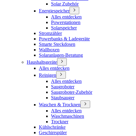
Solar Zubehör
Energiespeicher
Alles entdecken
Powerstationen
Solarspeicher
Stromzähler
Powerbanks & Ladegeräte
Smarte Steckdosen
Wallboxen
Solaranlagen-Beratung
Haushaltsgeräte
Alles entdecken
Reinigen
Alles entdecken
Saugroboter
Saugroboter-Zubehör
Staubsauger
Waschen & Trocknen
Alles entdecken
Waschmaschinen
Trockner
Kühlschränke
Geschirrspüler