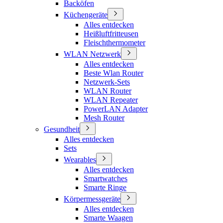
Backöfen
Küchengeräte
Alles entdecken
Heißluftfritteusen
Fleischthermometer
WLAN Netzwerk
Alles entdecken
Beste Wlan Router
Netzwerk-Sets
WLAN Router
WLAN Repeater
PowerLAN Adapter
Mesh Router
Gesundheit
Alles entdecken
Sets
Wearables
Alles entdecken
Smartwatches
Smarte Ringe
Körpermessgeräte
Alles entdecken
Smarte Waagen