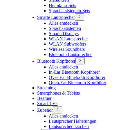
Stereo-Sets
Heimkino-Sets
Sprachassistenten-Sets
Smarte Lautsprecher
Alles entdecken
Sprachassistenten
Smarte Displays
WLAN Lautsprecher
WLAN Subwoofers
Wireless Soundbars
Bluetooth Lautsprecher
Bluetooth Kopfhörer
Alles entdecken
In-Ear Bluetooth Kopfhörer
Over-Ear Bluetooth Kopfhörer
Open-Ear Bluetooth Kopfhörer
Streaming
Smartphones & Tablets
Beamer
Smart-TVs
Zubehör
Alles entdecken
Lautsprecher Halterungen
Lautsprecher Taschen