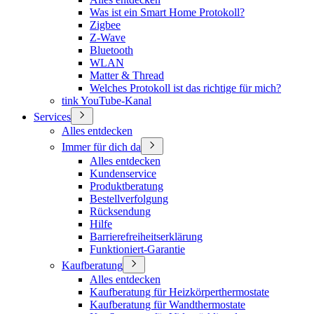
Was ist ein Smart Home Protokoll?
Zigbee
Z-Wave
Bluetooth
WLAN
Matter & Thread
Welches Protokoll ist das richtige für mich?
tink YouTube-Kanal
Services
Alles entdecken
Immer für dich da
Alles entdecken
Kundenservice
Produktberatung
Bestellverfolgung
Rücksendung
Hilfe
Barrierefreiheitserklärung
Funktioniert-Garantie
Kaufberatung
Alles entdecken
Kaufberatung für Heizkörperthermostate
Kaufberatung für Wandthermostate