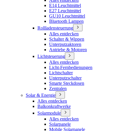
Alles entdecken
E14 Leuchtmittel
E27 Leuchtmittel
GU10 Leuchtmittel
Bluetooth Lampen
Rollladensteuerung
Alles entdecken
Schalter & Wippen
Unterputzaktoren
Antriebe & Motoren
Lichtsteuerung
Alles entdecken
Licht-Fernbedienungen
Lichtschalter
Unterputzschalter
Smarte Steckdosen
Zentralen
Solar & Energie
Alles entdecken
Balkonkraftwerke
Solarmodule
Alles entdecken
Solarpanele
Mobile Solarpanele