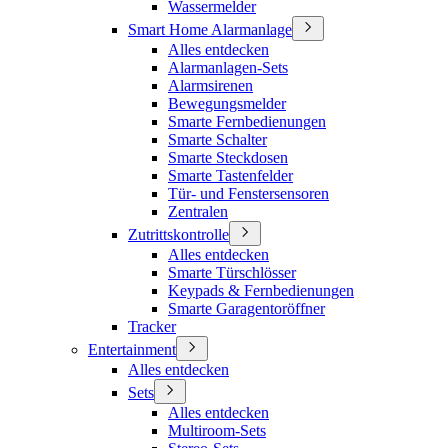
Wassermelder
Smart Home Alarmanlage
Alles entdecken
Alarmanlagen-Sets
Alarmsirenen
Bewegungsmelder
Smarte Fernbedienungen
Smarte Schalter
Smarte Steckdosen
Smarte Tastenfelder
Tür- und Fenstersensoren
Zentralen
Zutrittskontrolle
Alles entdecken
Smarte Türschlösser
Keypads & Fernbedienungen
Smarte Garagentoröffner
Tracker
Entertainment
Alles entdecken
Sets
Alles entdecken
Multiroom-Sets