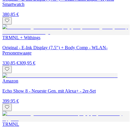
Smartwatch
380,85 €
TRMNL + Withings
Original - E-Ink Display (7.5") + Body Comp - WLAN-
Personenwaage
330,85 €
309,95 €
Amazon
Echo Show 8 - Neueste Gen. mit Alexa+ - 2er-Set
399,95 €
TRMNL