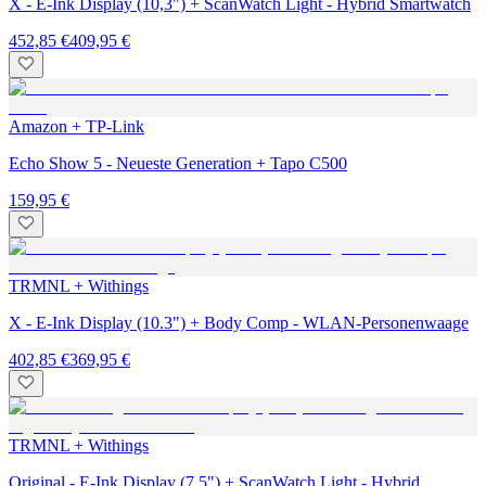
X - E-Ink Display (10,3") + ScanWatch Light - Hybrid Smartwatch
452,85 €
409,95 €
Amazon + TP-Link
Echo Show 5 - Neueste Generation + Tapo C500
159,95 €
TRMNL + Withings
X - E-Ink Display (10.3") + Body Comp - WLAN-Personenwaage
402,85 €
369,95 €
TRMNL + Withings
Original - E-Ink Display (7.5") + ScanWatch Light - Hybrid