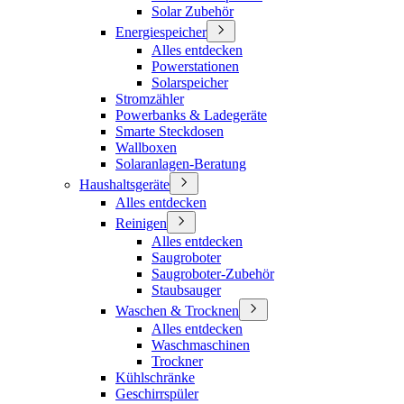
Solar Zubehör
Energiespeicher
Alles entdecken
Powerstationen
Solarspeicher
Stromzähler
Powerbanks & Ladegeräte
Smarte Steckdosen
Wallboxen
Solaranlagen-Beratung
Haushaltsgeräte
Alles entdecken
Reinigen
Alles entdecken
Saugroboter
Saugroboter-Zubehör
Staubsauger
Waschen & Trocknen
Alles entdecken
Waschmaschinen
Trockner
Kühlschränke
Geschirrspüler