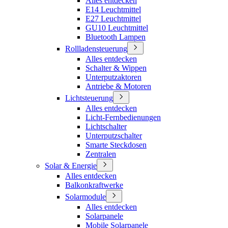
Alles entdecken
E14 Leuchtmittel
E27 Leuchtmittel
GU10 Leuchtmittel
Bluetooth Lampen
Rollladensteuerung
Alles entdecken
Schalter & Wippen
Unterputzaktoren
Antriebe & Motoren
Lichtsteuerung
Alles entdecken
Licht-Fernbedienungen
Lichtschalter
Unterputzschalter
Smarte Steckdosen
Zentralen
Solar & Energie
Alles entdecken
Balkonkraftwerke
Solarmodule
Alles entdecken
Solarpanele
Mobile Solarpanele