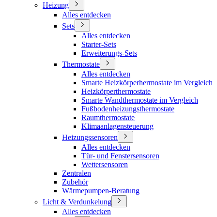
Heizung
Alles entdecken
Sets
Alles entdecken
Starter-Sets
Erweiterungs-Sets
Thermostate
Alles entdecken
Smarte Heizkörperhermostate im Vergleich
Heizkörperthermostate
Smarte Wandthermostate im Vergleich
Fußbodenheizungsthermostate
Raumthermostate
Klimaanlagensteuerung
Heizungssensoren
Alles entdecken
Tür- und Fenstersensoren
Wettersensoren
Zentralen
Zubehör
Wärmepumpen-Beratung
Licht & Verdunkelung
Alles entdecken