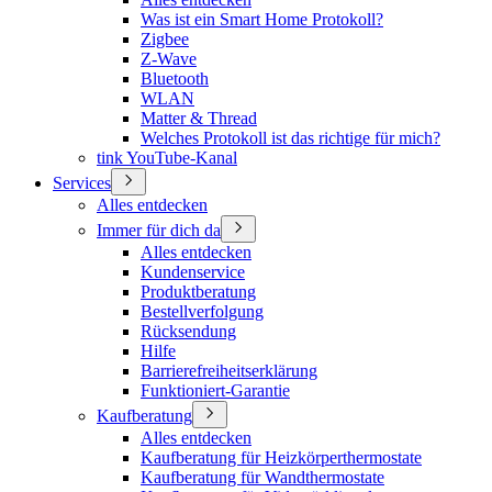
Was ist ein Smart Home Protokoll?
Zigbee
Z-Wave
Bluetooth
WLAN
Matter & Thread
Welches Protokoll ist das richtige für mich?
tink YouTube-Kanal
Services
Alles entdecken
Immer für dich da
Alles entdecken
Kundenservice
Produktberatung
Bestellverfolgung
Rücksendung
Hilfe
Barrierefreiheitserklärung
Funktioniert-Garantie
Kaufberatung
Alles entdecken
Kaufberatung für Heizkörperthermostate
Kaufberatung für Wandthermostate