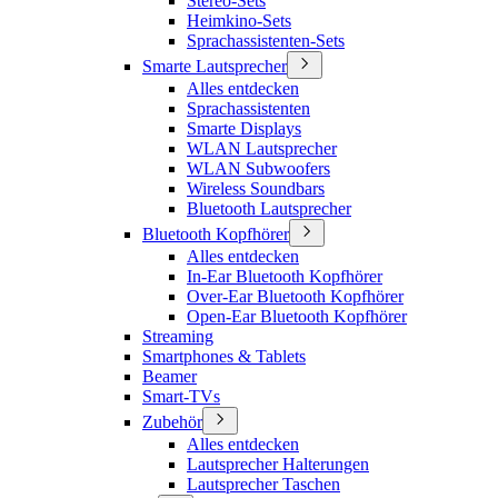
Stereo-Sets
Heimkino-Sets
Sprachassistenten-Sets
Smarte Lautsprecher
Alles entdecken
Sprachassistenten
Smarte Displays
WLAN Lautsprecher
WLAN Subwoofers
Wireless Soundbars
Bluetooth Lautsprecher
Bluetooth Kopfhörer
Alles entdecken
In-Ear Bluetooth Kopfhörer
Over-Ear Bluetooth Kopfhörer
Open-Ear Bluetooth Kopfhörer
Streaming
Smartphones & Tablets
Beamer
Smart-TVs
Zubehör
Alles entdecken
Lautsprecher Halterungen
Lautsprecher Taschen