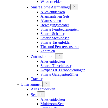
Wassermelder
Smart Home Alarmanlage
Alles entdecken
Alarmanlagen-Sets
Alarmsirenen
Bewegungsmelder
Smarte Fernbedienungen
Smarte Schalter
Smarte Steckdosen
Smarte Tastenfelder
Tür- und Fenstersensoren
Zentralen
Zutrittskontrolle
Alles entdecken
Smarte Türschlösser
Keypads & Fernbedienungen
Smarte Garagentoröffner
Tracker
Entertainment
Alles entdecken
Sets
Alles entdecken
Multiroom-Sets