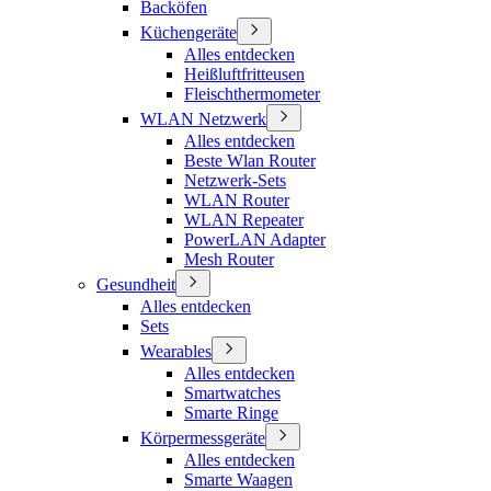
Backöfen
Küchengeräte
Alles entdecken
Heißluftfritteusen
Fleischthermometer
WLAN Netzwerk
Alles entdecken
Beste Wlan Router
Netzwerk-Sets
WLAN Router
WLAN Repeater
PowerLAN Adapter
Mesh Router
Gesundheit
Alles entdecken
Sets
Wearables
Alles entdecken
Smartwatches
Smarte Ringe
Körpermessgeräte
Alles entdecken
Smarte Waagen