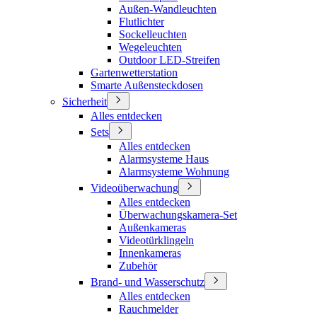
Außen-Wandleuchten
Flutlichter
Sockelleuchten
Wegeleuchten
Outdoor LED-Streifen
Gartenwetterstation
Smarte Außensteckdosen
Sicherheit
Alles entdecken
Sets
Alles entdecken
Alarmsysteme Haus
Alarmsysteme Wohnung
Videoüberwachung
Alles entdecken
Überwachungskamera-Set
Außenkameras
Videotürklingeln
Innenkameras
Zubehör
Brand- und Wasserschutz
Alles entdecken
Rauchmelder