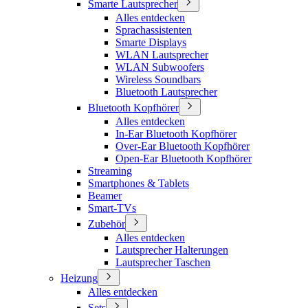
Smarte Lautsprecher
Alles entdecken
Sprachassistenten
Smarte Displays
WLAN Lautsprecher
WLAN Subwoofers
Wireless Soundbars
Bluetooth Lautsprecher
Bluetooth Kopfhörer
Alles entdecken
In-Ear Bluetooth Kopfhörer
Over-Ear Bluetooth Kopfhörer
Open-Ear Bluetooth Kopfhörer
Streaming
Smartphones & Tablets
Beamer
Smart-TVs
Zubehör
Alles entdecken
Lautsprecher Halterungen
Lautsprecher Taschen
Heizung
Alles entdecken
Sets