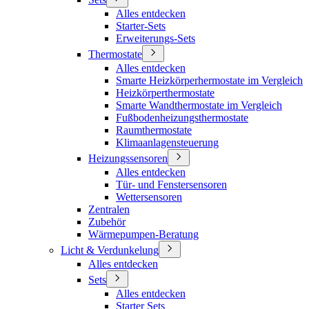
Alles entdecken
Starter-Sets
Erweiterungs-Sets
Thermostate
Alles entdecken
Smarte Heizkörperhermostate im Vergleich
Heizkörperthermostate
Smarte Wandthermostate im Vergleich
Fußbodenheizungsthermostate
Raumthermostate
Klimaanlagensteuerung
Heizungssensoren
Alles entdecken
Tür- und Fenstersensoren
Wettersensoren
Zentralen
Zubehör
Wärmepumpen-Beratung
Licht & Verdunkelung
Alles entdecken
Sets
Alles entdecken
Starter Sets