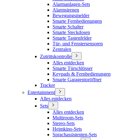
Alarmanlagen-Sets
Alarmsirenen
Bewegungsmelder
Smarte Fernbedienungen
Smarte Schalter
Smarte Steckdosen
Smarte Tastenfelder
Tür- und Fenstersensoren
Zentralen
Zutrittskontrolle
Alles entdecken
Smarte Türschlösser
Keypads & Fernbedienungen
Smarte Garagentoröffner
Tracker
Entertainment
Alles entdecken
Sets
Alles entdecken
Multiroom-Sets
Stereo-Sets
Heimkino-Sets
Sprachassistenten-Sets