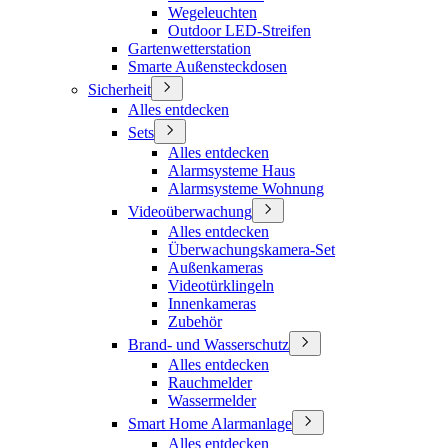
Wegeleuchten
Outdoor LED-Streifen
Gartenwetterstation
Smarte Außensteckdosen
Sicherheit
Alles entdecken
Sets
Alles entdecken
Alarmsysteme Haus
Alarmsysteme Wohnung
Videoüberwachung
Alles entdecken
Überwachungskamera-Set
Außenkameras
Videotürklingeln
Innenkameras
Zubehör
Brand- und Wasserschutz
Alles entdecken
Rauchmelder
Wassermelder
Smart Home Alarmanlage
Alles entdecken