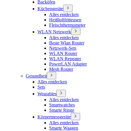
Backöfen
Küchengeräte
Alles entdecken
Heißluftfritteusen
Fleischthermometer
WLAN Netzwerk
Alles entdecken
Beste Wlan Router
Netzwerk-Sets
WLAN Router
WLAN Repeater
PowerLAN Adapter
Mesh Router
Gesundheit
Alles entdecken
Sets
Wearables
Alles entdecken
Smartwatches
Smarte Ringe
Körpermessgeräte
Alles entdecken
Smarte Waagen