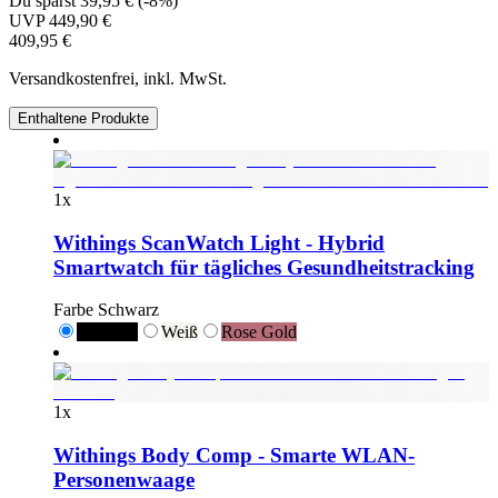
Du sparst
39,95 €
(
-8%
)
UVP
449,90 €
409,95 €
Versandkostenfrei, inkl. MwSt.
Enthaltene Produkte
1
x
Withings ScanWatch Light - Hybrid
Smartwatch für tägliches Gesundheitstracking
Farbe
Schwarz
Schwarz
Weiß
Rose Gold
1
x
Withings Body Comp - Smarte WLAN-
Personenwaage