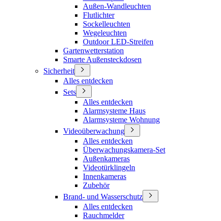
Außen-Wandleuchten
Flutlichter
Sockelleuchten
Wegeleuchten
Outdoor LED-Streifen
Gartenwetterstation
Smarte Außensteckdosen
Sicherheit
Alles entdecken
Sets
Alles entdecken
Alarmsysteme Haus
Alarmsysteme Wohnung
Videoüberwachung
Alles entdecken
Überwachungskamera-Set
Außenkameras
Videotürklingeln
Innenkameras
Zubehör
Brand- und Wasserschutz
Alles entdecken
Rauchmelder