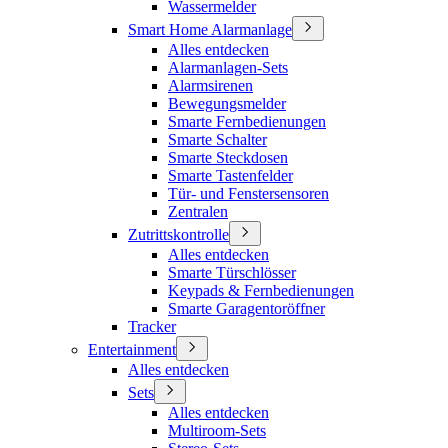
Wassermelder
Smart Home Alarmanlage
Alles entdecken
Alarmanlagen-Sets
Alarmsirenen
Bewegungsmelder
Smarte Fernbedienungen
Smarte Schalter
Smarte Steckdosen
Smarte Tastenfelder
Tür- und Fenstersensoren
Zentralen
Zutrittskontrolle
Alles entdecken
Smarte Türschlösser
Keypads & Fernbedienungen
Smarte Garagentoröffner
Tracker
Entertainment
Alles entdecken
Sets
Alles entdecken
Multiroom-Sets