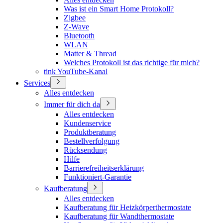
Was ist ein Smart Home Protokoll?
Zigbee
Z-Wave
Bluetooth
WLAN
Matter & Thread
Welches Protokoll ist das richtige für mich?
tink YouTube-Kanal
Services
Alles entdecken
Immer für dich da
Alles entdecken
Kundenservice
Produktberatung
Bestellverfolgung
Rücksendung
Hilfe
Barrierefreiheitserklärung
Funktioniert-Garantie
Kaufberatung
Alles entdecken
Kaufberatung für Heizkörperthermostate
Kaufberatung für Wandthermostate