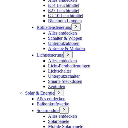
Alles entdecken
E14 Leuchtmittel
E27 Leuchtmittel
GU10 Leuchtmittel
Bluetooth Lampen
Rollladensteuerung
Alles entdecken
Schalter & Wippen
Unterputzaktoren
Antriebe & Motoren
Lichtsteuerung
Alles entdecken
Licht-Fernbedienungen
Lichtschalter
Unterputzschalter
Smarte Steckdosen
Zentralen
Solar & Energie
Alles entdecken
Balkonkraftwerke
Solarmodule
Alles entdecken
Solarpanele
Mobile Solarpanele