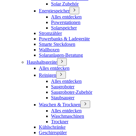
Solar Zubehör
Energiespeicher
Alles entdecken
Powerstationen
Solarspeicher
Stromzähler
Powerbanks & Ladegeräte
Smarte Steckdosen
Wallboxen
Solaranlagen-Beratung
Haushaltsgeräte
Alles entdecken
Reinigen
Alles entdecken
Saugroboter
Saugroboter-Zubehör
Staubsauger
Waschen & Trocknen
Alles entdecken
Waschmaschinen
Trockner
Kühlschränke
Geschirrspüler