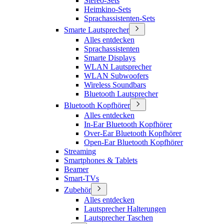
Stereo-Sets
Heimkino-Sets
Sprachassistenten-Sets
Smarte Lautsprecher
Alles entdecken
Sprachassistenten
Smarte Displays
WLAN Lautsprecher
WLAN Subwoofers
Wireless Soundbars
Bluetooth Lautsprecher
Bluetooth Kopfhörer
Alles entdecken
In-Ear Bluetooth Kopfhörer
Over-Ear Bluetooth Kopfhörer
Open-Ear Bluetooth Kopfhörer
Streaming
Smartphones & Tablets
Beamer
Smart-TVs
Zubehör
Alles entdecken
Lautsprecher Halterungen
Lautsprecher Taschen