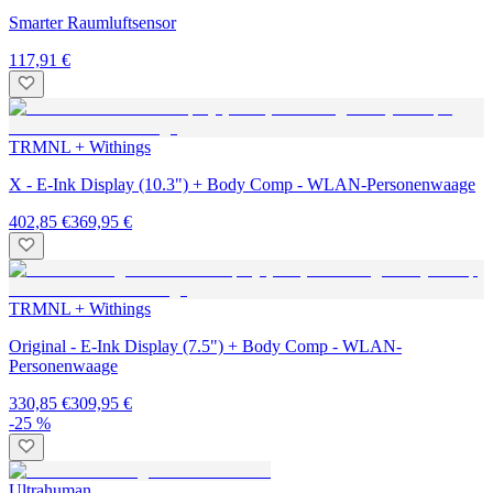
Smarter Raumluftsensor
117,91 €
TRMNL + Withings
X - E-Ink Display (10.3") + Body Comp - WLAN-Personenwaage
402,85 €
369,95 €
TRMNL + Withings
Original - E-Ink Display (7.5") + Body Comp - WLAN-
Personenwaage
330,85 €
309,95 €
-25 %
Ultrahuman