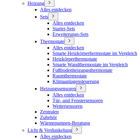
Heizung
Alles entdecken
Sets
Alles entdecken
Starter-Sets
Erweiterungs-Sets
Thermostate
Alles entdecken
Smarte Heizkörperhermostate im Vergleich
Heizkörperthermostate
Smarte Wandthermostate im Vergleich
Fußbodenheizungsthermostate
Raumthermostate
Klimaanlagensteuerung
Heizungssensoren
Alles entdecken
Tür- und Fenstersensoren
Wettersensoren
Zentralen
Zubehör
Wärmepumpen-Beratung
Licht & Verdunkelung
Alles entdecken