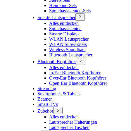
Stereo-Sets
Heimkino-Sets
Sprachassistenten-Sets
Smarte Lautsprecher
Alles entdecken
Sprachassistenten
Smarte Displays
WLAN Lautsprecher
WLAN Subwoofers
Wireless Soundbars
Bluetooth Lautsprecher
Bluetooth Kopfhörer
Alles entdecken
In-Ear Bluetooth Kopfhörer
Over-Ear Bluetooth Kopfhörer
Open-Ear Bluetooth Kopfhörer
Streaming
Smartphones & Tablets
Beamer
Smart-TVs
Zubehör
Alles entdecken
Lautsprecher Halterungen
Lautsprecher Taschen