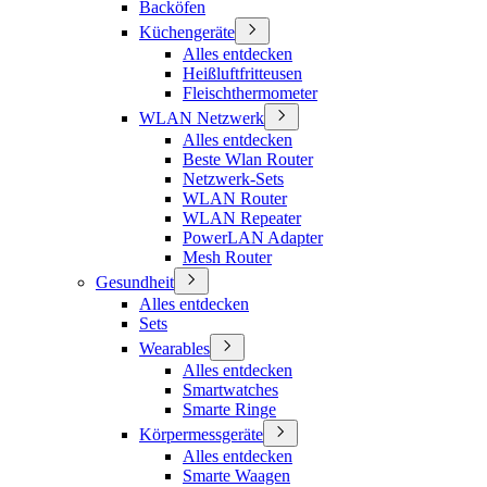
Backöfen
Küchengeräte
Alles entdecken
Heißluftfritteusen
Fleischthermometer
WLAN Netzwerk
Alles entdecken
Beste Wlan Router
Netzwerk-Sets
WLAN Router
WLAN Repeater
PowerLAN Adapter
Mesh Router
Gesundheit
Alles entdecken
Sets
Wearables
Alles entdecken
Smartwatches
Smarte Ringe
Körpermessgeräte
Alles entdecken
Smarte Waagen