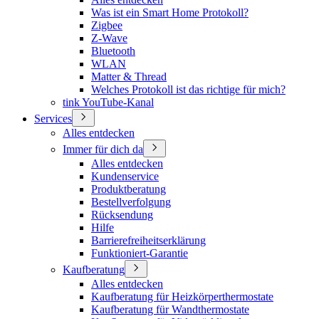
Was ist ein Smart Home Protokoll?
Zigbee
Z-Wave
Bluetooth
WLAN
Matter & Thread
Welches Protokoll ist das richtige für mich?
tink YouTube-Kanal
Services
Alles entdecken
Immer für dich da
Alles entdecken
Kundenservice
Produktberatung
Bestellverfolgung
Rücksendung
Hilfe
Barrierefreiheitserklärung
Funktioniert-Garantie
Kaufberatung
Alles entdecken
Kaufberatung für Heizkörperthermostate
Kaufberatung für Wandthermostate