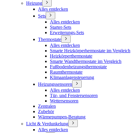
Heizung
Alles entdecken
Sets
Alles entdecken
Starter-Sets
Erweiterungs-Sets
Thermostate
Alles entdecken
Smarte Heizkörperhermostate im Vergleich
Heizkörperthermostate
Smarte Wandthermostate im Vergleich
Fußbodenheizungsthermostate
Raumthermostate
Klimaanlagensteuerung
Heizungssensoren
Alles entdecken
Tür- und Fenstersensoren
Wettersensoren
Zentralen
Zubehör
Wärmepumpen-Beratung
Licht & Verdunkelung
Alles entdecken