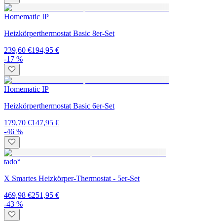
Homematic IP
Heizkörperthermostat Basic 8er-Set
239,60 €
194,95 €
-17 %
Homematic IP
Heizkörperthermostat Basic 6er-Set
179,70 €
147,95 €
-46 %
tado°
X Smartes Heizkörper-Thermostat - 5er-Set
469,98 €
251,95 €
-43 %