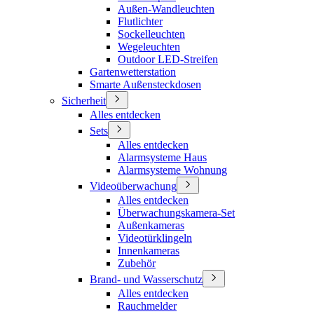
Außen-Wandleuchten
Flutlichter
Sockelleuchten
Wegeleuchten
Outdoor LED-Streifen
Gartenwetterstation
Smarte Außensteckdosen
Sicherheit
Alles entdecken
Sets
Alles entdecken
Alarmsysteme Haus
Alarmsysteme Wohnung
Videoüberwachung
Alles entdecken
Überwachungskamera-Set
Außenkameras
Videotürklingeln
Innenkameras
Zubehör
Brand- und Wasserschutz
Alles entdecken
Rauchmelder