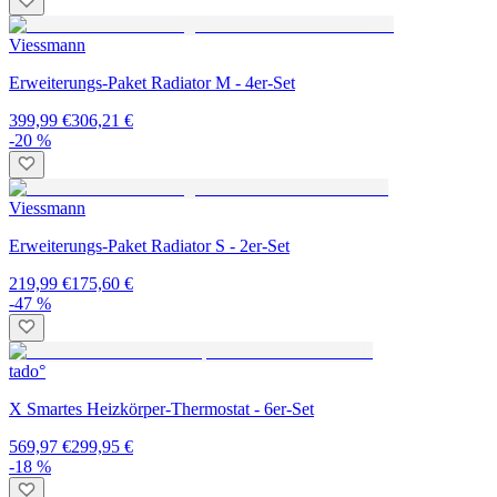
Viessmann
Erweiterungs-Paket Radiator M - 4er-Set
399,99 €
306,21 €
-20 %
Viessmann
Erweiterungs-Paket Radiator S - 2er-Set
219,99 €
175,60 €
-47 %
tado°
X Smartes Heizkörper-Thermostat - 6er-Set
569,97 €
299,95 €
-18 %