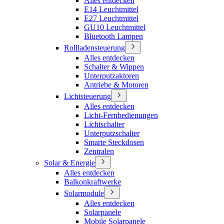
Alles entdecken
E14 Leuchtmittel
E27 Leuchtmittel
GU10 Leuchtmittel
Bluetooth Lampen
Rollladensteuerung
Alles entdecken
Schalter & Wippen
Unterputzaktoren
Antriebe & Motoren
Lichtsteuerung
Alles entdecken
Licht-Fernbedienungen
Lichtschalter
Unterputzschalter
Smarte Steckdosen
Zentralen
Solar & Energie
Alles entdecken
Balkonkraftwerke
Solarmodule
Alles entdecken
Solarpanele
Mobile Solarpanele