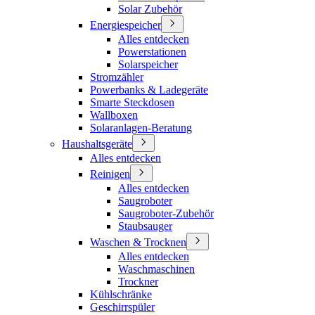
Solar Zubehör
Energiespeicher
Alles entdecken
Powerstationen
Solarspeicher
Stromzähler
Powerbanks & Ladegeräte
Smarte Steckdosen
Wallboxen
Solaranlagen-Beratung
Haushaltsgeräte
Alles entdecken
Reinigen
Alles entdecken
Saugroboter
Saugroboter-Zubehör
Staubsauger
Waschen & Trocknen
Alles entdecken
Waschmaschinen
Trockner
Kühlschränke
Geschirrspüler