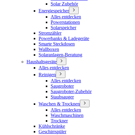
Solar Zubehör
Energiespeicher
Alles entdecken
Powerstationen
Solarspeicher
Stromzähler
Powerbanks & Ladegeräte
Smarte Steckdosen
Wallboxen
Solaranlagen-Beratung
Haushaltsgeräte
Alles entdecken
Reinigen
Alles entdecken
Saugroboter
Saugroboter-Zubehör
Staubsauger
Waschen & Trocknen
Alles entdecken
Waschmaschinen
Trockner
Kühlschränke
Geschirrspüler