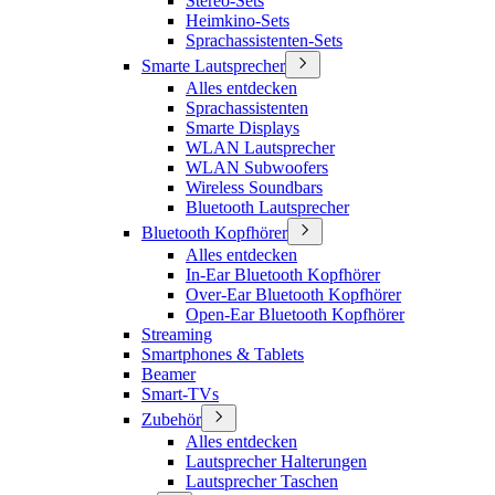
Stereo-Sets
Heimkino-Sets
Sprachassistenten-Sets
Smarte Lautsprecher
Alles entdecken
Sprachassistenten
Smarte Displays
WLAN Lautsprecher
WLAN Subwoofers
Wireless Soundbars
Bluetooth Lautsprecher
Bluetooth Kopfhörer
Alles entdecken
In-Ear Bluetooth Kopfhörer
Over-Ear Bluetooth Kopfhörer
Open-Ear Bluetooth Kopfhörer
Streaming
Smartphones & Tablets
Beamer
Smart-TVs
Zubehör
Alles entdecken
Lautsprecher Halterungen
Lautsprecher Taschen