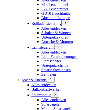
Alles entdecken
E14 Leuchtmittel
E27 Leuchtmittel
GU10 Leuchtmittel
Bluetooth Lampen
Rollladensteuerung
Alles entdecken
Schalter & Wippen
Unterputzaktoren
Antriebe & Motoren
Lichtsteuerung
Alles entdecken
Licht-Fernbedienungen
Lichtschalter
Unterputzschalter
Smarte Steckdosen
Zentralen
Solar & Energie
Alles entdecken
Balkonkraftwerke
Solarmodule
Alles entdecken
Solarpanele
Mobile Solarpanele