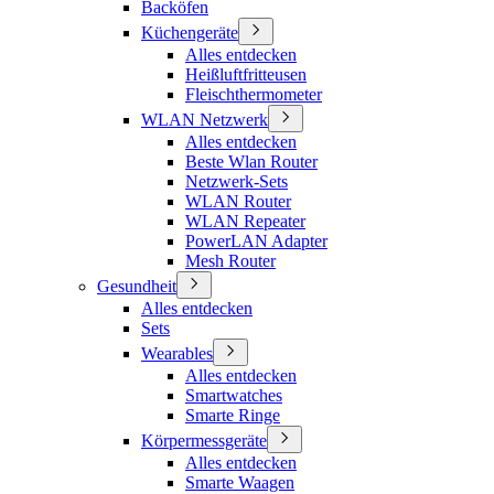
Backöfen
Küchengeräte
Alles entdecken
Heißluftfritteusen
Fleischthermometer
WLAN Netzwerk
Alles entdecken
Beste Wlan Router
Netzwerk-Sets
WLAN Router
WLAN Repeater
PowerLAN Adapter
Mesh Router
Gesundheit
Alles entdecken
Sets
Wearables
Alles entdecken
Smartwatches
Smarte Ringe
Körpermessgeräte
Alles entdecken
Smarte Waagen