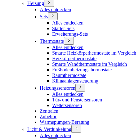
Heizung
Alles entdecken
Sets
Alles entdecken
Starter-Sets
Erweiterungs-Sets
Thermostate
Alles entdecken
Smarte Heizkörperhermostate im Vergleich
Heizkörperthermostate
Smarte Wandthermostate im Vergleich
Fußbodenheizungsthermostate
Raumthermostate
Klimaanlagensteuerung
Heizungssensoren
Alles entdecken
Tür- und Fenstersensoren
Wettersensoren
Zentralen
Zubehör
Wärmepumpen-Beratung
Licht & Verdunkelung
Alles entdecken