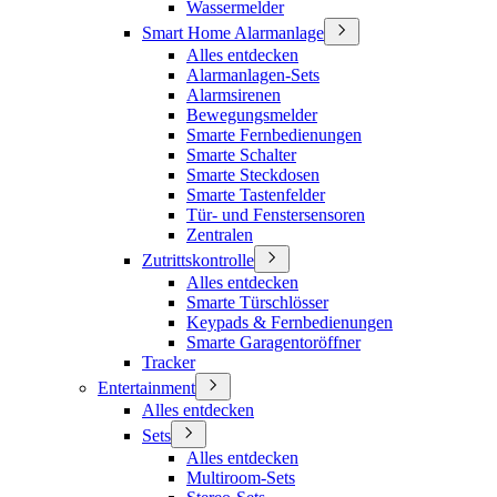
Wassermelder
Smart Home Alarmanlage
Alles entdecken
Alarmanlagen-Sets
Alarmsirenen
Bewegungsmelder
Smarte Fernbedienungen
Smarte Schalter
Smarte Steckdosen
Smarte Tastenfelder
Tür- und Fenstersensoren
Zentralen
Zutrittskontrolle
Alles entdecken
Smarte Türschlösser
Keypads & Fernbedienungen
Smarte Garagentoröffner
Tracker
Entertainment
Alles entdecken
Sets
Alles entdecken
Multiroom-Sets