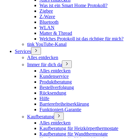
Was ist ein Smart Home Protokoll?
Zigbee
Z-Wave
Bluetooth
WLAN
Matter & Thread
Welches Protokoll ist das richtige für mich?
tink YouTube-Kanal
Services
Alles entdecken
Immer für dich da
Alles entdecken
Kundenservice
Produktberatung
Bestellverfolgung
Rücksendung
Hilfe
Barrierefreiheitserklärung
Funktioniert-Garantie
Kaufberatung
Alles entdecken
Kaufberatung für Heizkörperthermostate
Kaufberatung für Wandthermostate