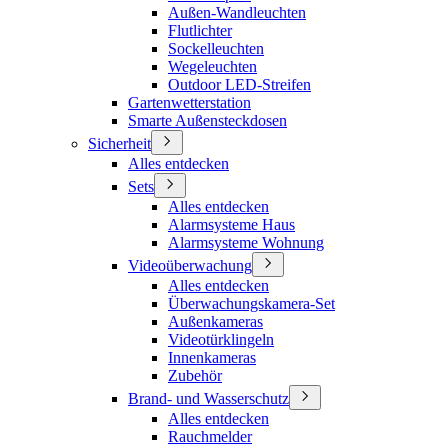
Außen-Wandleuchten
Flutlichter
Sockelleuchten
Wegeleuchten
Outdoor LED-Streifen
Gartenwetterstation
Smarte Außensteckdosen
Sicherheit
Alles entdecken
Sets
Alles entdecken
Alarmsysteme Haus
Alarmsysteme Wohnung
Videoüberwachung
Alles entdecken
Überwachungskamera-Set
Außenkameras
Videotürklingeln
Innenkameras
Zubehör
Brand- und Wasserschutz
Alles entdecken
Rauchmelder