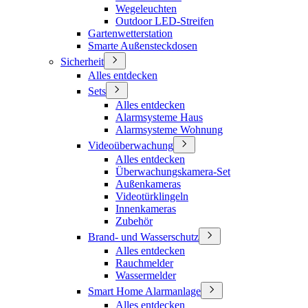
Wegeleuchten
Outdoor LED-Streifen
Gartenwetterstation
Smarte Außensteckdosen
Sicherheit
Alles entdecken
Sets
Alles entdecken
Alarmsysteme Haus
Alarmsysteme Wohnung
Videoüberwachung
Alles entdecken
Überwachungskamera-Set
Außenkameras
Videotürklingeln
Innenkameras
Zubehör
Brand- und Wasserschutz
Alles entdecken
Rauchmelder
Wassermelder
Smart Home Alarmanlage
Alles entdecken