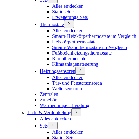
Alles entdecken
Starter-Sets
Erweiterungs-Sets
Thermostate
Alles entdecken
Smarte Heizkörperhermostate im Vergleich
Heizkörperthermostate
Smarte Wandthermostate im Vergleich
Fußbodenheizungsthermostate
Raumthermostate
Klimaanlagensteuerung
Heizungssensoren
Alles entdecken
Tür- und Fenstersensoren
Wettersensoren
Zentralen
Zubehör
Wärmepumpen-Beratung
Licht & Verdunkelung
Alles entdecken
Sets
Alles entdecken
Starter Sets