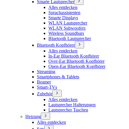
Smarte Lautsprecher
Alles entdecken
Sprachassistenten
Smarte Displays
WLAN Lautsprecher
WLAN Subwoofers
Wireless Soundbars
Bluetooth Lautsprecher
Bluetooth Kopfhörer
Alles entdecken
In-Ear Bluetooth Kopfhörer
Over-Ear Bluetooth Kopfhörer
Open-Ear Bluetooth Kopfhörer
Streaming
Smartphones & Tablets
Beamer
Smart-TVs
Zubehör
Alles entdecken
Lautsprecher Halterungen
Lautsprecher Taschen
Heizung
Alles entdecken
Sets