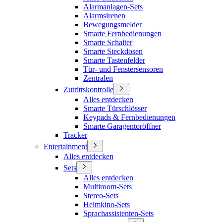
Alarmanlagen-Sets
Alarmsirenen
Bewegungsmelder
Smarte Fernbedienungen
Smarte Schalter
Smarte Steckdosen
Smarte Tastenfelder
Tür- und Fenstersensoren
Zentralen
Zutrittskontrolle
Alles entdecken
Smarte Türschlösser
Keypads & Fernbedienungen
Smarte Garagentoröffner
Tracker
Entertainment
Alles entdecken
Sets
Alles entdecken
Multiroom-Sets
Stereo-Sets
Heimkino-Sets
Sprachassistenten-Sets