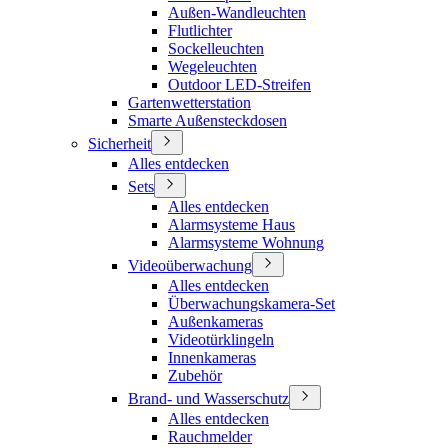
Außen-Wandleuchten
Flutlichter
Sockelleuchten
Wegeleuchten
Outdoor LED-Streifen
Gartenwetterstation
Smarte Außensteckdosen
Sicherheit
Alles entdecken
Sets
Alles entdecken
Alarmsysteme Haus
Alarmsysteme Wohnung
Videoüberwachung
Alles entdecken
Überwachungskamera-Set
Außenkameras
Videotürklingeln
Innenkameras
Zubehör
Brand- und Wasserschutz
Alles entdecken
Rauchmelder