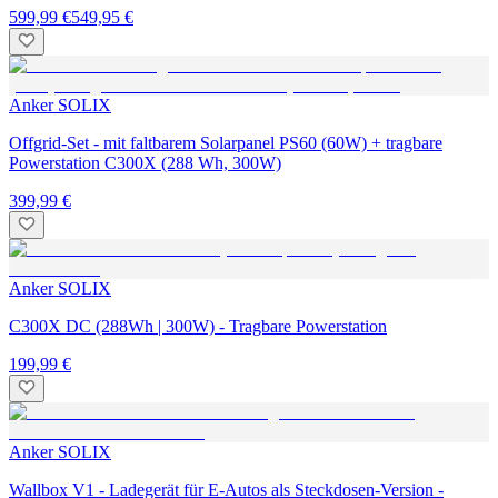
599,99 €
549,95 €
Anker SOLIX
Offgrid-Set - mit faltbarem Solarpanel PS60 (60W) + tragbare
Powerstation C300X (288 Wh, 300W)
399,99 €
Anker SOLIX
C300X DC (288Wh | 300W) - Tragbare Powerstation
199,99 €
Anker SOLIX
Wallbox V1 - Ladegerät für E-Autos als Steckdosen-Version -