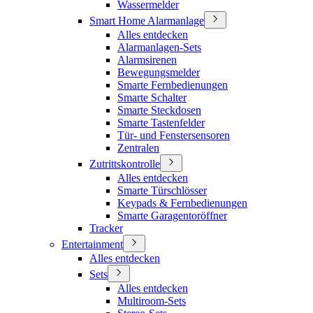
Wassermelder
Smart Home Alarmanlage
Alles entdecken
Alarmanlagen-Sets
Alarmsirenen
Bewegungsmelder
Smarte Fernbedienungen
Smarte Schalter
Smarte Steckdosen
Smarte Tastenfelder
Tür- und Fenstersensoren
Zentralen
Zutrittskontrolle
Alles entdecken
Smarte Türschlösser
Keypads & Fernbedienungen
Smarte Garagentoröffner
Tracker
Entertainment
Alles entdecken
Sets
Alles entdecken
Multiroom-Sets