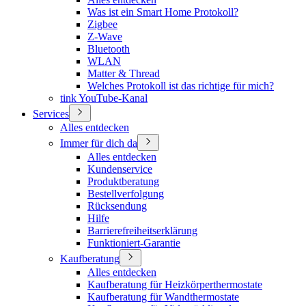
Was ist ein Smart Home Protokoll?
Zigbee
Z-Wave
Bluetooth
WLAN
Matter & Thread
Welches Protokoll ist das richtige für mich?
tink YouTube-Kanal
Services
Alles entdecken
Immer für dich da
Alles entdecken
Kundenservice
Produktberatung
Bestellverfolgung
Rücksendung
Hilfe
Barrierefreiheitserklärung
Funktioniert-Garantie
Kaufberatung
Alles entdecken
Kaufberatung für Heizkörperthermostate
Kaufberatung für Wandthermostate