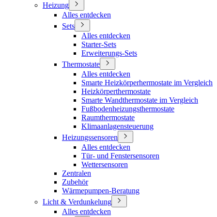
Heizung
Alles entdecken
Sets
Alles entdecken
Starter-Sets
Erweiterungs-Sets
Thermostate
Alles entdecken
Smarte Heizkörperhermostate im Vergleich
Heizkörperthermostate
Smarte Wandthermostate im Vergleich
Fußbodenheizungsthermostate
Raumthermostate
Klimaanlagensteuerung
Heizungssensoren
Alles entdecken
Tür- und Fenstersensoren
Wettersensoren
Zentralen
Zubehör
Wärmepumpen-Beratung
Licht & Verdunkelung
Alles entdecken