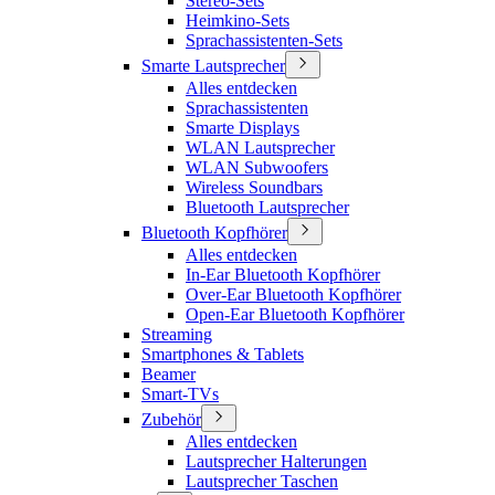
Stereo-Sets
Heimkino-Sets
Sprachassistenten-Sets
Smarte Lautsprecher
Alles entdecken
Sprachassistenten
Smarte Displays
WLAN Lautsprecher
WLAN Subwoofers
Wireless Soundbars
Bluetooth Lautsprecher
Bluetooth Kopfhörer
Alles entdecken
In-Ear Bluetooth Kopfhörer
Over-Ear Bluetooth Kopfhörer
Open-Ear Bluetooth Kopfhörer
Streaming
Smartphones & Tablets
Beamer
Smart-TVs
Zubehör
Alles entdecken
Lautsprecher Halterungen
Lautsprecher Taschen