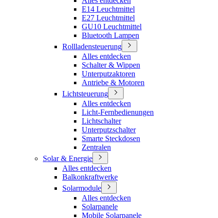
Alles entdecken
E14 Leuchtmittel
E27 Leuchtmittel
GU10 Leuchtmittel
Bluetooth Lampen
Rollladensteuerung
Alles entdecken
Schalter & Wippen
Unterputzaktoren
Antriebe & Motoren
Lichtsteuerung
Alles entdecken
Licht-Fernbedienungen
Lichtschalter
Unterputzschalter
Smarte Steckdosen
Zentralen
Solar & Energie
Alles entdecken
Balkonkraftwerke
Solarmodule
Alles entdecken
Solarpanele
Mobile Solarpanele