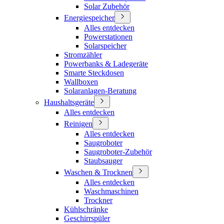
Solar Zubehör
Energiespeicher
Alles entdecken
Powerstationen
Solarspeicher
Stromzähler
Powerbanks & Ladegeräte
Smarte Steckdosen
Wallboxen
Solaranlagen-Beratung
Haushaltsgeräte
Alles entdecken
Reinigen
Alles entdecken
Saugroboter
Saugroboter-Zubehör
Staubsauger
Waschen & Trocknen
Alles entdecken
Waschmaschinen
Trockner
Kühlschränke
Geschirrspüler