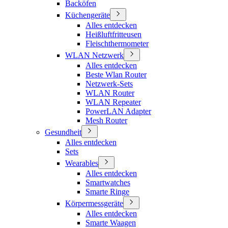
Backöfen
Küchengeräte
Alles entdecken
Heißluftfritteusen
Fleischthermometer
WLAN Netzwerk
Alles entdecken
Beste Wlan Router
Netzwerk-Sets
WLAN Router
WLAN Repeater
PowerLAN Adapter
Mesh Router
Gesundheit
Alles entdecken
Sets
Wearables
Alles entdecken
Smartwatches
Smarte Ringe
Körpermessgeräte
Alles entdecken
Smarte Waagen