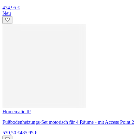
699,55 €
646,95 €
Homematic IP
Fußbodenheizungs Set motorisch für 9 Räume - mit Access Point 2
889,00 €
799,95 €
...
1
2
3
12
Expertenberatung
Unsere Experten beraten Dich kostenlos zu Deiner Smart Home
Lösung.
Produktberatung