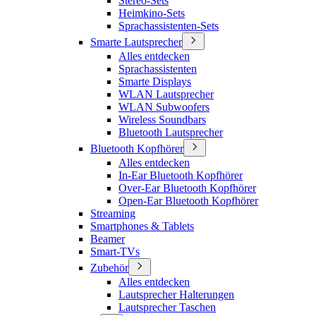
Stereo-Sets
Heimkino-Sets
Sprachassistenten-Sets
Smarte Lautsprecher
Alles entdecken
Sprachassistenten
Smarte Displays
WLAN Lautsprecher
WLAN Subwoofers
Wireless Soundbars
Bluetooth Lautsprecher
Bluetooth Kopfhörer
Alles entdecken
In-Ear Bluetooth Kopfhörer
Over-Ear Bluetooth Kopfhörer
Open-Ear Bluetooth Kopfhörer
Streaming
Smartphones & Tablets
Beamer
Smart-TVs
Zubehör
Alles entdecken
Lautsprecher Halterungen
Lautsprecher Taschen