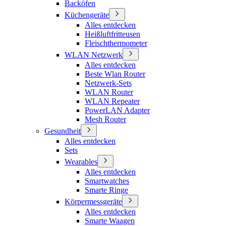
Backöfen
Küchengeräte
Alles entdecken
Heißluftfritteusen
Fleischthermometer
WLAN Netzwerk
Alles entdecken
Beste Wlan Router
Netzwerk-Sets
WLAN Router
WLAN Repeater
PowerLAN Adapter
Mesh Router
Gesundheit
Alles entdecken
Sets
Wearables
Alles entdecken
Smartwatches
Smarte Ringe
Körpermessgeräte
Alles entdecken
Smarte Waagen