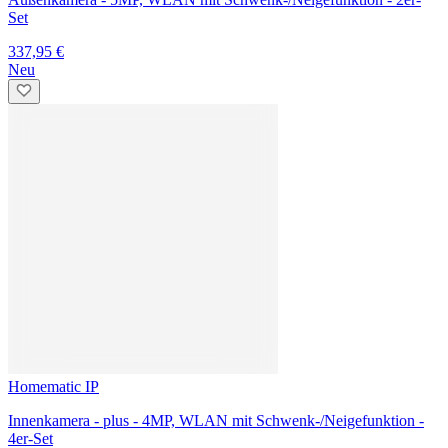
Homematic IP
Heizkörperthermostat HmIP-eTRV-2 - 5er-Set
249,75 €
217,95 €
Homematic IP
Fußbodenheizungs Set verkabelt für 7 Räume - mit Access Point 2
619,60 €
568,95 €
Homematic IP
Fußbodenheizungs Set verkabelt für 8 Räume - mit Access Point 2