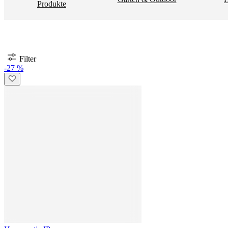
Produkte
Filter
-27 %
Homematic IP
Starter Set mit 3 Rauchwarnmeldern - mit Access Point 2
219,90 €
159,95 €
-18 %
Homematic IP
Heizkörperthermostat Basic 8er-Set
239,60 €
194,95 €
-18 %