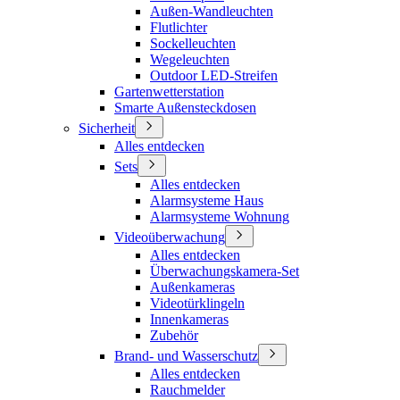
Außen-Wandleuchten
Flutlichter
Sockelleuchten
Wegeleuchten
Outdoor LED-Streifen
Gartenwetterstation
Smarte Außensteckdosen
Sicherheit
Alles entdecken
Sets
Alles entdecken
Alarmsysteme Haus
Alarmsysteme Wohnung
Videoüberwachung
Alles entdecken
Überwachungskamera-Set
Außenkameras
Videotürklingeln
Innenkameras
Zubehör
Brand- und Wasserschutz
Alles entdecken
Rauchmelder