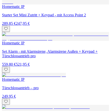
Innenkamera - plus - 4MP, WLAN mit Schwenk-/Neigefunktion -
2er-Set
238,95 €
Neu
-15 %
Homematic IP
Starter Set Mini Zutritt - mit Access Point 2, Türschlossantrieb pro +
Keypad
409,85 €
345,95 €
Homematic IP
Außenkamera - 5MP, WLAN mit Schwenk-/Neigefunktion - 2er-
Set
337,95 €
Neu