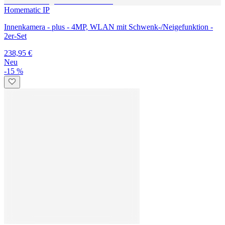
Homematic IP
Innenkamera - plus - 4MP, WLAN mit Schwenk-/Neigefunktion -
4er-Set
474,95 €
Neu
Homematic IP
Fußbodenheizungs-Set motorisch für 4 Räume - mit Access Point 2
539,50 €
485,95 €
Homematic IP
Innenkamera - plus - 4MP, WLAN mit Schwenk-/Neigefunktion -