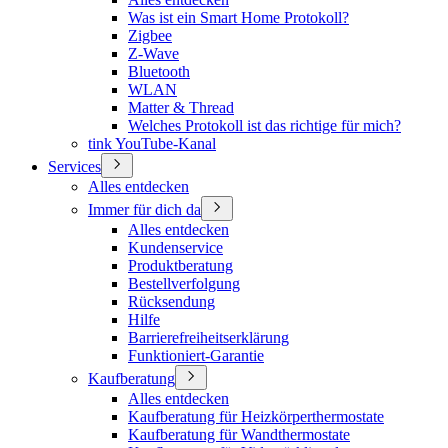
Was ist ein Smart Home Protokoll?
Zigbee
Z-Wave
Bluetooth
WLAN
Matter & Thread
Welches Protokoll ist das richtige für mich?
tink YouTube-Kanal
Services
Alles entdecken
Immer für dich da
Alles entdecken
Kundenservice
Produktberatung
Bestellverfolgung
Rücksendung
Hilfe
Barrierefreiheitserklärung
Funktioniert-Garantie
Kaufberatung
Alles entdecken
Kaufberatung für Heizkörperthermostate
Kaufberatung für Wandthermostate