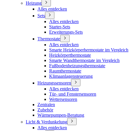
Heizung
Alles entdecken
Sets
Alles entdecken
Starter-Sets
Erweiterungs-Sets
Thermostate
Alles entdecken
Smarte Heizkörperhermostate im Vergleich
Heizkörperthermostate
Smarte Wandthermostate im Vergleich
Fußbodenheizungsthermostate
Raumthermostate
Klimaanlagensteuerung
Heizungssensoren
Alles entdecken
Tür- und Fenstersensoren
Wettersensoren
Zentralen
Zubehör
Wärmepumpen-Beratung
Licht & Verdunkelung
Alles entdecken