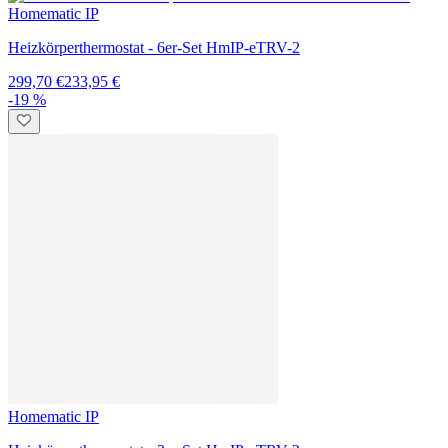
-23 %
Homematic IP
Starter Set Heizen mit 3 Heizkörperthermostaten HmIP-eTRV-2 -
mit Access Point 2
209,80 €
159,95 €
-19 %
Homematic IP
Starter Set Mini Zutritt - mit Access Point 2 + Türschlossantrieb Pro
309,90 €
247,95 €
Homematic IP