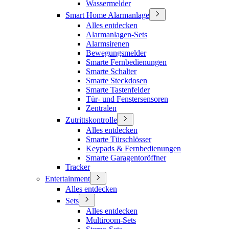
Wassermelder
Smart Home Alarmanlage
Alles entdecken
Alarmanlagen-Sets
Alarmsirenen
Bewegungsmelder
Smarte Fernbedienungen
Smarte Schalter
Smarte Steckdosen
Smarte Tastenfelder
Tür- und Fenstersensoren
Zentralen
Zutrittskontrolle
Alles entdecken
Smarte Türschlösser
Keypads & Fernbedienungen
Smarte Garagentoröffner
Tracker
Entertainment
Alles entdecken
Sets
Alles entdecken
Multiroom-Sets