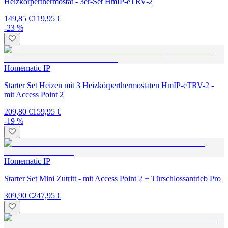
Starter Set Wetterstation mit Wettersensor – Pro - mit Access Point 2
339,90 €
297,95 €
Homematic IP
Fußbodenheizungs-Set motorisch für 6 Räume - mit Access Point 2
679,30 €
598,95 €
Homematic IP
Starter Set Alarm - mit Access Point 2, Alarmsirene Außen +
Keypad + Türschlossantrieb pro
559,80 €
492,95 €
Homematic IP