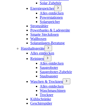
Solar Zubehör
Energiespeicher
Alles entdecken
Powerstationen
Solarspeicher
Stromzähler
Powerbanks & Ladegeräte
Smarte Steckdosen
Wallboxen
Solaranlagen-Beratung
Haushaltsgeräte
Alles entdecken
Reinigen
Alles entdecken
Saugroboter
Saugroboter-Zubehör
Staubsauger
Waschen & Trocknen
Alles entdecken
Waschmaschinen
Trockner
Kühlschränke
Geschirrspüler