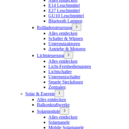
Alles entdecken
E14 Leuchtmittel
E27 Leuchtmittel
GU10 Leuchtmittel
Bluetooth Lampen
Rollladensteuerung
Alles entdecken
Schalter & Wippen
Unterputzaktoren
Antriebe & Motoren
Lichtsteuerung
Alles entdecken
Licht-Fernbedienungen
Lichtschalter
Unterputzschalter
Smarte Steckdosen
Zentralen
Solar & Energie
Alles entdecken
Balkonkraftwerke
Solarmodule
Alles entdecken
Solarpanele
Mobile Solarpanele