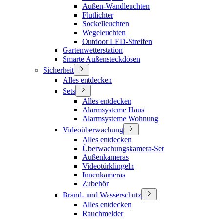
Außen-Wandleuchten
Flutlichter
Sockelleuchten
Wegeleuchten
Outdoor LED-Streifen
Gartenwetterstation
Smarte Außensteckdosen
Sicherheit
Alles entdecken
Sets
Alles entdecken
Alarmsysteme Haus
Alarmsysteme Wohnung
Videoüberwachung
Alles entdecken
Überwachungskamera-Set
Außenkameras
Videotürklingeln
Innenkameras
Zubehör
Brand- und Wasserschutz
Alles entdecken
Rauchmelder