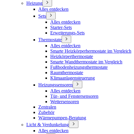
Heizung
Alles entdecken
Sets
Alles entdecken
Starter-Sets
Erweiterungs-Sets
Thermostate
Alles entdecken
Smarte Heizkörperhermostate im Vergleich
Heizkörperthermostate
Smarte Wandthermostate im Vergleich
Fußbodenheizungsthermostate
Raumthermostate
Klimaanlagensteuerung
Heizungssensoren
Alles entdecken
Tür- und Fenstersensoren
Wettersensoren
Zentralen
Zubehör
Wärmepumpen-Beratung
Licht & Verdunkelung
Alles entdecken