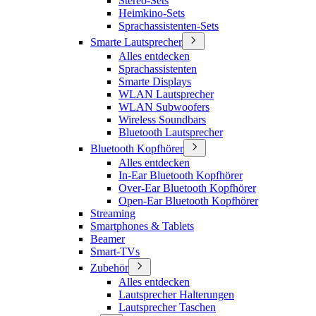
Stereo-Sets
Heimkino-Sets
Sprachassistenten-Sets
Smarte Lautsprecher
Alles entdecken
Sprachassistenten
Smarte Displays
WLAN Lautsprecher
WLAN Subwoofers
Wireless Soundbars
Bluetooth Lautsprecher
Bluetooth Kopfhörer
Alles entdecken
In-Ear Bluetooth Kopfhörer
Over-Ear Bluetooth Kopfhörer
Open-Ear Bluetooth Kopfhörer
Streaming
Smartphones & Tablets
Beamer
Smart-TVs
Zubehör
Alles entdecken
Lautsprecher Halterungen
Lautsprecher Taschen