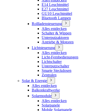
Alles entdecken
E14 Leuchtmittel
E27 Leuchtmittel
GU10 Leuchtmittel
Bluetooth Lampen
Rollladensteuerung
Alles entdecken
Schalter & Wippen
Unterputzaktoren
Antriebe & Motoren
Lichtsteuerung
Alles entdecken
Licht-Fernbedienungen
Lichtschalter
Unterputzschalter
Smarte Steckdosen
Zentralen
Solar & Energie
Alles entdecken
Balkonkraftwerke
Solarmodule
Alles entdecken
Solarpanele
Mobile Solarpanele