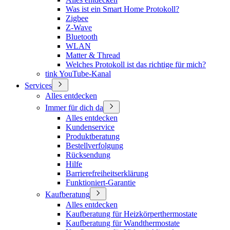
Was ist ein Smart Home Protokoll?
Zigbee
Z-Wave
Bluetooth
WLAN
Matter & Thread
Welches Protokoll ist das richtige für mich?
tink YouTube-Kanal
Services
Alles entdecken
Immer für dich da
Alles entdecken
Kundenservice
Produktberatung
Bestellverfolgung
Rücksendung
Hilfe
Barrierefreiheitserklärung
Funktioniert-Garantie
Kaufberatung
Alles entdecken
Kaufberatung für Heizkörperthermostate
Kaufberatung für Wandthermostate