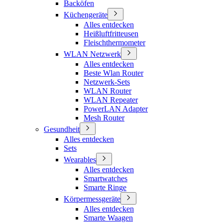
Backöfen
Küchengeräte
Alles entdecken
Heißluftfritteusen
Fleischthermometer
WLAN Netzwerk
Alles entdecken
Beste Wlan Router
Netzwerk-Sets
WLAN Router
WLAN Repeater
PowerLAN Adapter
Mesh Router
Gesundheit
Alles entdecken
Sets
Wearables
Alles entdecken
Smartwatches
Smarte Ringe
Körpermessgeräte
Alles entdecken
Smarte Waagen