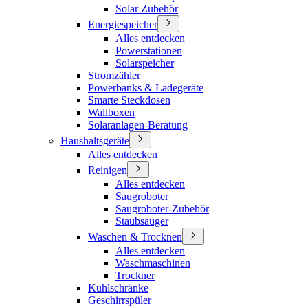
Solar Zubehör
Energiespeicher
Alles entdecken
Powerstationen
Solarspeicher
Stromzähler
Powerbanks & Ladegeräte
Smarte Steckdosen
Wallboxen
Solaranlagen-Beratung
Haushaltsgeräte
Alles entdecken
Reinigen
Alles entdecken
Saugroboter
Saugroboter-Zubehör
Staubsauger
Waschen & Trocknen
Alles entdecken
Waschmaschinen
Trockner
Kühlschränke
Geschirrspüler