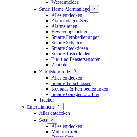
Wassermelder
Smart Home Alarmanlage
Alles entdecken
Alarmanlagen-Sets
Alarmsirenen
Bewegungsmelder
Smarte Fernbedienungen
Smarte Schalter
Smarte Steckdosen
Smarte Tastenfelder
Tür- und Fenstersensoren
Zentralen
Zutrittskontrolle
Alles entdecken
Smarte Türschlösser
Keypads & Fernbedienungen
Smarte Garagentoröffner
Tracker
Entertainment
Alles entdecken
Sets
Alles entdecken
Multiroom-Sets