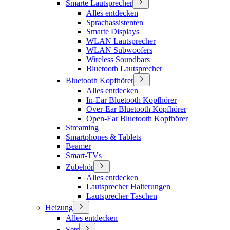
Smarte Lautsprecher
Alles entdecken
Sprachassistenten
Smarte Displays
WLAN Lautsprecher
WLAN Subwoofers
Wireless Soundbars
Bluetooth Lautsprecher
Bluetooth Kopfhörer
Alles entdecken
In-Ear Bluetooth Kopfhörer
Over-Ear Bluetooth Kopfhörer
Open-Ear Bluetooth Kopfhörer
Streaming
Smartphones & Tablets
Beamer
Smart-TVs
Zubehör
Alles entdecken
Lautsprecher Halterungen
Lautsprecher Taschen
Heizung
Alles entdecken
Sets