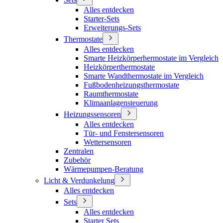
Alles entdecken
Starter-Sets
Erweiterungs-Sets
Thermostate
Alles entdecken
Smarte Heizkörperhermostate im Vergleich
Heizkörperthermostate
Smarte Wandthermostate im Vergleich
Fußbodenheizungsthermostate
Raumthermostate
Klimaanlagensteuerung
Heizungssensoren
Alles entdecken
Tür- und Fenstersensoren
Wettersensoren
Zentralen
Zubehör
Wärmepumpen-Beratung
Licht & Verdunkelung
Alles entdecken
Sets
Alles entdecken
Starter Sets