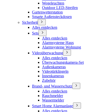
Wegeleuchten
Outdoor LED-Streifen
Gartenwetterstation
Smarte Außensteckdosen
Sicherheit
Alles entdecken
Sets
Alles entdecken
Alarmsysteme Haus
Alarmsysteme Wohnung
Videoüberwachung
Alles entdecken
Überwachungskamera-Set
Außenkameras
Videotürklingeln
Innenkameras
Zubehör
Brand- und Wasserschutz
Alles entdecken
Rauchmelder
Wassermelder
Smart Home Alarmanlage
Alles entdecken