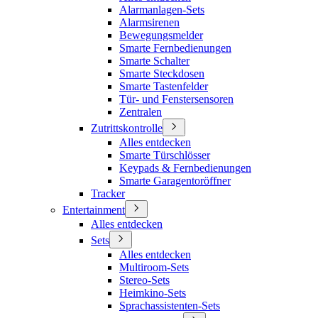
Alarmanlagen-Sets
Alarmsirenen
Bewegungsmelder
Smarte Fernbedienungen
Smarte Schalter
Smarte Steckdosen
Smarte Tastenfelder
Tür- und Fenstersensoren
Zentralen
Zutrittskontrolle
Alles entdecken
Smarte Türschlösser
Keypads & Fernbedienungen
Smarte Garagentoröffner
Tracker
Entertainment
Alles entdecken
Sets
Alles entdecken
Multiroom-Sets
Stereo-Sets
Heimkino-Sets
Sprachassistenten-Sets