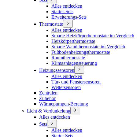
Alles entdecken
Starter-Sets
Erweiterungs-Sets
Thermostate
Alles entdecken
Smarte Heizkörperhermostate im Vergleich
Heizkörperthermostate
Smarte Wandthermostate im Vergleich
Fußbodenheizungsthermostate
Raumthermostate
Klimaanlagensteuerung
Heizungssensoren
Alles entdecken
Tür- und Fenstersensoren
Wettersensoren
Zentralen
Zubehör
Wärmepumpen-Beratung
Licht & Verdunkelung
Alles entdecken
Sets
Alles entdecken
Starter Sets