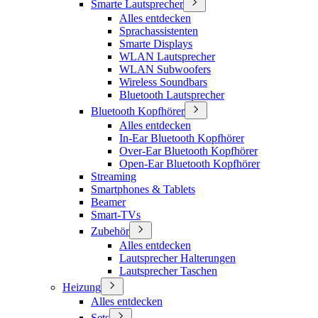
Smarte Lautsprecher
Alles entdecken
Sprachassistenten
Smarte Displays
WLAN Lautsprecher
WLAN Subwoofers
Wireless Soundbars
Bluetooth Lautsprecher
Bluetooth Kopfhörer
Alles entdecken
In-Ear Bluetooth Kopfhörer
Over-Ear Bluetooth Kopfhörer
Open-Ear Bluetooth Kopfhörer
Streaming
Smartphones & Tablets
Beamer
Smart-TVs
Zubehör
Alles entdecken
Lautsprecher Halterungen
Lautsprecher Taschen
Heizung
Alles entdecken
Sets