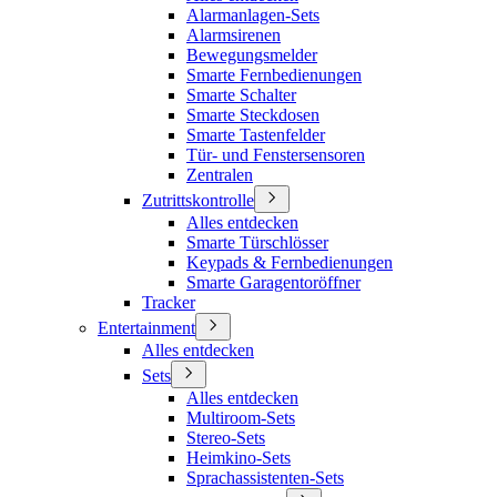
Alarmanlagen-Sets
Alarmsirenen
Bewegungsmelder
Smarte Fernbedienungen
Smarte Schalter
Smarte Steckdosen
Smarte Tastenfelder
Tür- und Fenstersensoren
Zentralen
Zutrittskontrolle
Alles entdecken
Smarte Türschlösser
Keypads & Fernbedienungen
Smarte Garagentoröffner
Tracker
Entertainment
Alles entdecken
Sets
Alles entdecken
Multiroom-Sets
Stereo-Sets
Heimkino-Sets
Sprachassistenten-Sets