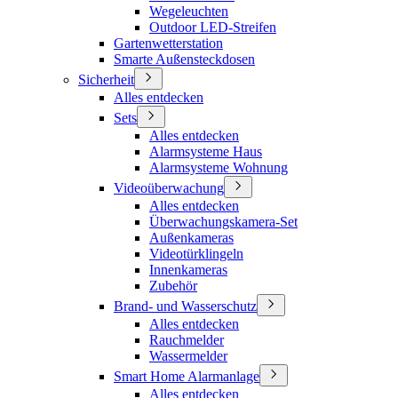
Wegeleuchten
Outdoor LED-Streifen
Gartenwetterstation
Smarte Außensteckdosen
Sicherheit
Alles entdecken
Sets
Alles entdecken
Alarmsysteme Haus
Alarmsysteme Wohnung
Videoüberwachung
Alles entdecken
Überwachungskamera-Set
Außenkameras
Videotürklingeln
Innenkameras
Zubehör
Brand- und Wasserschutz
Alles entdecken
Rauchmelder
Wassermelder
Smart Home Alarmanlage
Alles entdecken