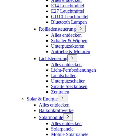
Alles entdecken
E14 Leuchtmittel
E27 Leuchtmittel
GU10 Leuchtmittel
Bluetooth Lampen
Rollladensteuerung
Alles entdecken
Schalter & Wippen
Unterputzaktoren
Antriebe & Motoren
Lichtsteuerung
Alles entdecken
Licht-Fernbedienungen
Lichtschalter
Unterputzschalter
Smarte Steckdosen
Zentralen
Solar & Energie
Alles entdecken
Balkonkraftwerke
Solarmodule
Alles entdecken
Solarpanele
Mobile Solarpanele