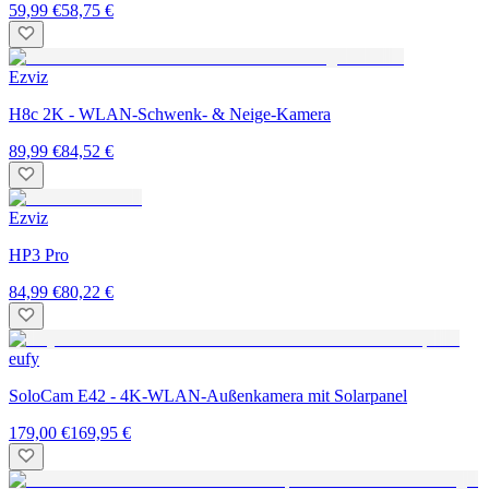
59,99 €
58,75 €
Ezviz
H8c 2K - WLAN-Schwenk- & Neige-Kamera
89,99 €
84,52 €
Ezviz
HP3 Pro
84,99 €
80,22 €
eufy
SoloCam E42 - 4K-WLAN-Außenkamera mit Solarpanel
179,00 €
169,95 €