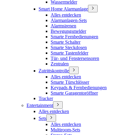
Wassermelder
Smart Home Alarmanlage
Alles entdecken
Alarmanlagen-Sets
Alarmsirenen
Bewegungsmelder
Smarte Fernbedienungen
Smarte Schalter
Smarte Steckdosen
Smarte Tastenfelder
Tür- und Fenstersensoren
Zentralen
Zutrittskontrolle
Alles entdecken
Smarte Türschlösser
Keypads & Fernbedienungen
Smarte Garagentoröffner
Tracker
Entertainment
Alles entdecken
Sets
Alles entdecken
Multiroom-Sets