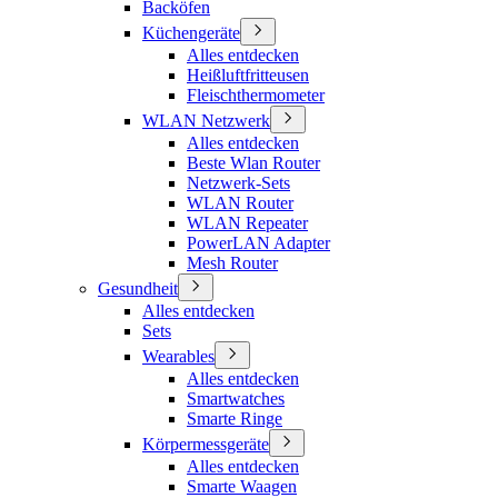
Backöfen
Küchengeräte
Alles entdecken
Heißluftfritteusen
Fleischthermometer
WLAN Netzwerk
Alles entdecken
Beste Wlan Router
Netzwerk-Sets
WLAN Router
WLAN Repeater
PowerLAN Adapter
Mesh Router
Gesundheit
Alles entdecken
Sets
Wearables
Alles entdecken
Smartwatches
Smarte Ringe
Körpermessgeräte
Alles entdecken
Smarte Waagen