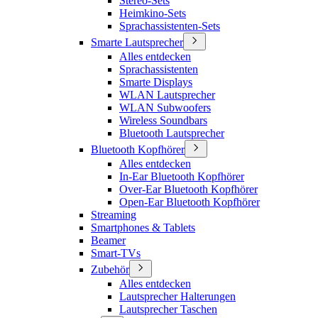
Stereo-Sets
Heimkino-Sets
Sprachassistenten-Sets
Smarte Lautsprecher
Alles entdecken
Sprachassistenten
Smarte Displays
WLAN Lautsprecher
WLAN Subwoofers
Wireless Soundbars
Bluetooth Lautsprecher
Bluetooth Kopfhörer
Alles entdecken
In-Ear Bluetooth Kopfhörer
Over-Ear Bluetooth Kopfhörer
Open-Ear Bluetooth Kopfhörer
Streaming
Smartphones & Tablets
Beamer
Smart-TVs
Zubehör
Alles entdecken
Lautsprecher Halterungen
Lautsprecher Taschen