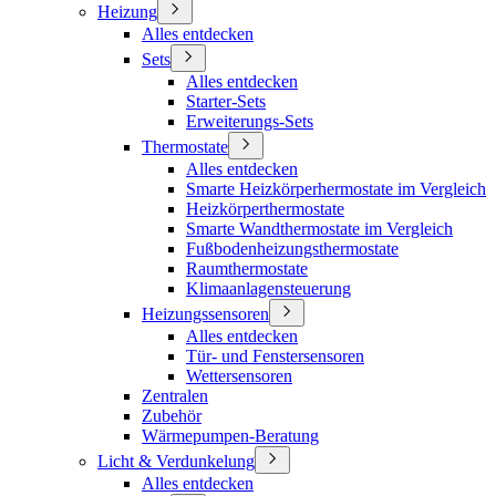
Heizung
Alles entdecken
Sets
Alles entdecken
Starter-Sets
Erweiterungs-Sets
Thermostate
Alles entdecken
Smarte Heizkörperhermostate im Vergleich
Heizkörperthermostate
Smarte Wandthermostate im Vergleich
Fußbodenheizungsthermostate
Raumthermostate
Klimaanlagensteuerung
Heizungssensoren
Alles entdecken
Tür- und Fenstersensoren
Wettersensoren
Zentralen
Zubehör
Wärmepumpen-Beratung
Licht & Verdunkelung
Alles entdecken