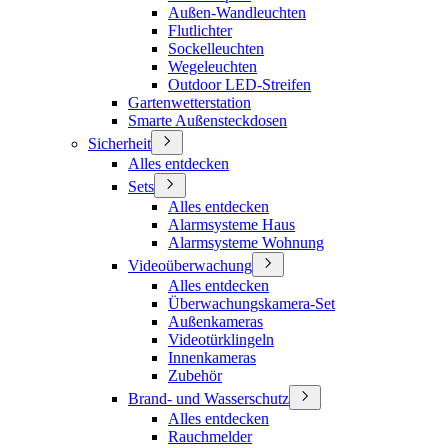
Außen-Wandleuchten
Flutlichter
Sockelleuchten
Wegeleuchten
Outdoor LED-Streifen
Gartenwetterstation
Smarte Außensteckdosen
Sicherheit
Alles entdecken
Sets
Alles entdecken
Alarmsysteme Haus
Alarmsysteme Wohnung
Videoüberwachung
Alles entdecken
Überwachungskamera-Set
Außenkameras
Videotürklingeln
Innenkameras
Zubehör
Brand- und Wasserschutz
Alles entdecken
Rauchmelder