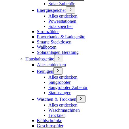
Solar Zubehör
Energiespeicher
Alles entdecken
Powerstationen
Solarspeicher
Stromzähler
Powerbanks & Ladegeräte
Smarte Steckdosen
Wallboxen
Solaranlagen-Beratung
Haushaltsgeräte
Alles entdecken
Reinigen
Alles entdecken
Saugroboter
Saugroboter-Zubehör
Staubsauger
Waschen & Trocknen
Alles entdecken
Waschmaschinen
Trockner
Kühlschränke
Geschirrspüler