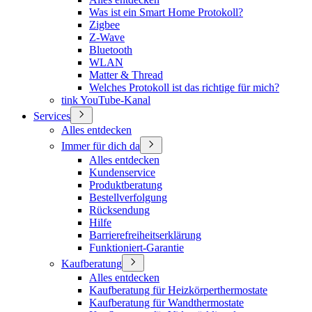
Was ist ein Smart Home Protokoll?
Zigbee
Z-Wave
Bluetooth
WLAN
Matter & Thread
Welches Protokoll ist das richtige für mich?
tink YouTube-Kanal
Services
Alles entdecken
Immer für dich da
Alles entdecken
Kundenservice
Produktberatung
Bestellverfolgung
Rücksendung
Hilfe
Barrierefreiheitserklärung
Funktioniert-Garantie
Kaufberatung
Alles entdecken
Kaufberatung für Heizkörperthermostate
Kaufberatung für Wandthermostate