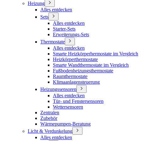
Heizung
Alles entdecken
Sets
Alles entdecken
Starter-Sets
Erweiterungs-Sets
Thermostate
Alles entdecken
Smarte Heizkörperhermostate im Vergleich
Heizkörperthermostate
Smarte Wandthermostate im Vergleich
Fußbodenheizungsthermostate
Raumthermostate
Klimaanlagensteuerung
Heizungssensoren
Alles entdecken
Tür- und Fenstersensoren
Wettersensoren
Zentralen
Zubehör
Wärmepumpen-Beratung
Licht & Verdunkelung
Alles entdecken