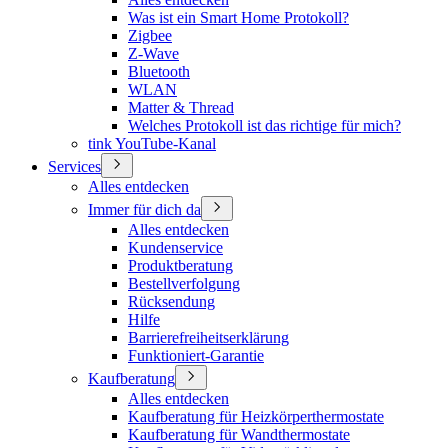
Was ist ein Smart Home Protokoll?
Zigbee
Z-Wave
Bluetooth
WLAN
Matter & Thread
Welches Protokoll ist das richtige für mich?
tink YouTube-Kanal
Services
Alles entdecken
Immer für dich da
Alles entdecken
Kundenservice
Produktberatung
Bestellverfolgung
Rücksendung
Hilfe
Barrierefreiheitserklärung
Funktioniert-Garantie
Kaufberatung
Alles entdecken
Kaufberatung für Heizkörperthermostate
Kaufberatung für Wandthermostate