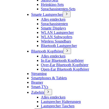
Stereo-Sets
Heimkino-Sets
Sprachassistenten-Sets
Smarte Lautsprecher
Alles entdecken
Sprachassistenten
Smarte Displays
WLAN Lautsprecher
WLAN Subwoofers
Wireless Soundbars
Bluetooth Lautsprecher
Bluetooth Kopfhörer
Alles entdecken
In-Ear Bluetooth Kopfhörer
Over-Ear Bluetooth Kopfhörer
Open-Ear Bluetooth Kopfhörer
Streaming
Smartphones & Tablets
Beamer
Smart-TVs
Zubehör
Alles entdecken
Lautsprecher Halterungen
Lautsprecher Taschen