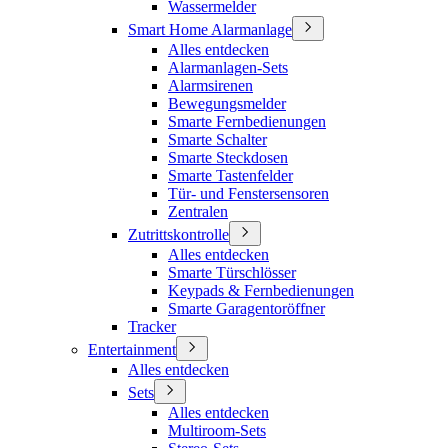
Wassermelder
Smart Home Alarmanlage
Alles entdecken
Alarmanlagen-Sets
Alarmsirenen
Bewegungsmelder
Smarte Fernbedienungen
Smarte Schalter
Smarte Steckdosen
Smarte Tastenfelder
Tür- und Fenstersensoren
Zentralen
Zutrittskontrolle
Alles entdecken
Smarte Türschlösser
Keypads & Fernbedienungen
Smarte Garagentoröffner
Tracker
Entertainment
Alles entdecken
Sets
Alles entdecken
Multiroom-Sets