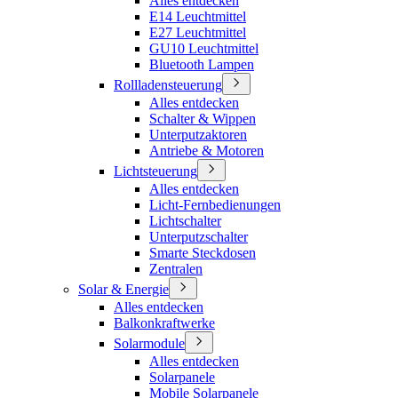
Alles entdecken
E14 Leuchtmittel
E27 Leuchtmittel
GU10 Leuchtmittel
Bluetooth Lampen
Rollladensteuerung
Alles entdecken
Schalter & Wippen
Unterputzaktoren
Antriebe & Motoren
Lichtsteuerung
Alles entdecken
Licht-Fernbedienungen
Lichtschalter
Unterputzschalter
Smarte Steckdosen
Zentralen
Solar & Energie
Alles entdecken
Balkonkraftwerke
Solarmodule
Alles entdecken
Solarpanele
Mobile Solarpanele