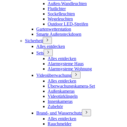
Außen-Wandleuchten
Flutlichter
Sockelleuchten
Wegeleuchten
Outdoor LED-Streifen
Gartenwetterstation
Smarte Außensteckdosen
Sicherheit
Alles entdecken
Sets
Alles entdecken
Alarmsysteme Haus
Alarmsysteme Wohnung
Videoüberwachung
Alles entdecken
Überwachungskamera-Set
Außenkameras
Videotürklingeln
Innenkameras
Zubehör
Brand- und Wasserschutz
Alles entdecken
Rauchmelder