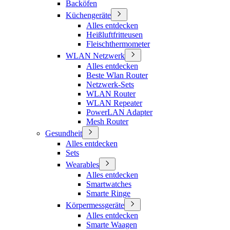
Backöfen
Küchengeräte
Alles entdecken
Heißluftfritteusen
Fleischthermometer
WLAN Netzwerk
Alles entdecken
Beste Wlan Router
Netzwerk-Sets
WLAN Router
WLAN Repeater
PowerLAN Adapter
Mesh Router
Gesundheit
Alles entdecken
Sets
Wearables
Alles entdecken
Smartwatches
Smarte Ringe
Körpermessgeräte
Alles entdecken
Smarte Waagen