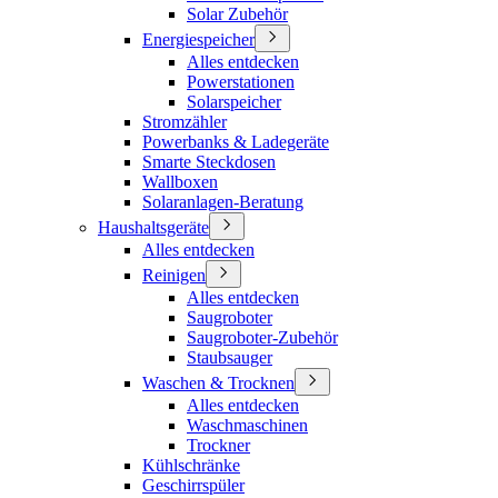
Solar Zubehör
Energiespeicher
Alles entdecken
Powerstationen
Solarspeicher
Stromzähler
Powerbanks & Ladegeräte
Smarte Steckdosen
Wallboxen
Solaranlagen-Beratung
Haushaltsgeräte
Alles entdecken
Reinigen
Alles entdecken
Saugroboter
Saugroboter-Zubehör
Staubsauger
Waschen & Trocknen
Alles entdecken
Waschmaschinen
Trockner
Kühlschränke
Geschirrspüler