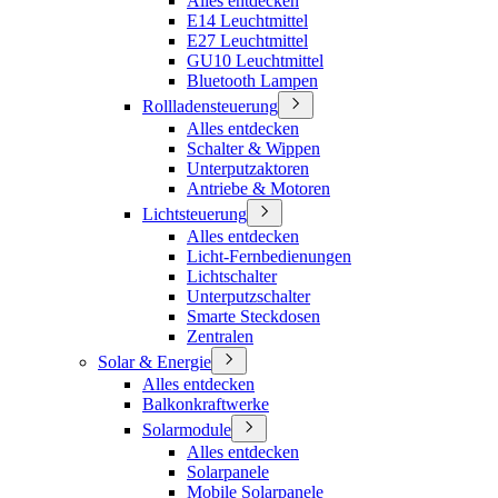
Alles entdecken
E14 Leuchtmittel
E27 Leuchtmittel
GU10 Leuchtmittel
Bluetooth Lampen
Rollladensteuerung
Alles entdecken
Schalter & Wippen
Unterputzaktoren
Antriebe & Motoren
Lichtsteuerung
Alles entdecken
Licht-Fernbedienungen
Lichtschalter
Unterputzschalter
Smarte Steckdosen
Zentralen
Solar & Energie
Alles entdecken
Balkonkraftwerke
Solarmodule
Alles entdecken
Solarpanele
Mobile Solarpanele