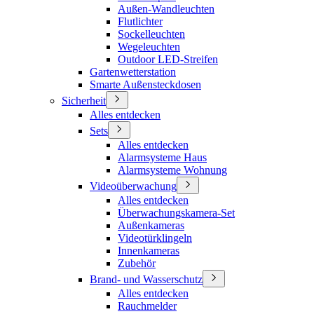
Außen-Wandleuchten
Flutlichter
Sockelleuchten
Wegeleuchten
Outdoor LED-Streifen
Gartenwetterstation
Smarte Außensteckdosen
Sicherheit
Alles entdecken
Sets
Alles entdecken
Alarmsysteme Haus
Alarmsysteme Wohnung
Videoüberwachung
Alles entdecken
Überwachungskamera-Set
Außenkameras
Videotürklingeln
Innenkameras
Zubehör
Brand- und Wasserschutz
Alles entdecken
Rauchmelder