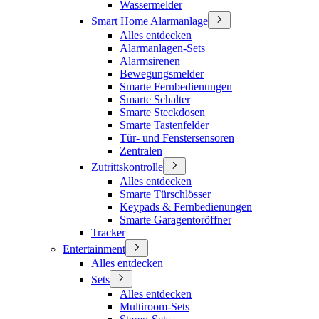
Wassermelder
Smart Home Alarmanlage
Alles entdecken
Alarmanlagen-Sets
Alarmsirenen
Bewegungsmelder
Smarte Fernbedienungen
Smarte Schalter
Smarte Steckdosen
Smarte Tastenfelder
Tür- und Fenstersensoren
Zentralen
Zutrittskontrolle
Alles entdecken
Smarte Türschlösser
Keypads & Fernbedienungen
Smarte Garagentoröffner
Tracker
Entertainment
Alles entdecken
Sets
Alles entdecken
Multiroom-Sets