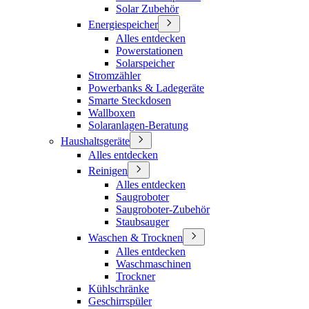
Solar Zubehör
Energiespeicher
Alles entdecken
Powerstationen
Solarspeicher
Stromzähler
Powerbanks & Ladegeräte
Smarte Steckdosen
Wallboxen
Solaranlagen-Beratung
Haushaltsgeräte
Alles entdecken
Reinigen
Alles entdecken
Saugroboter
Saugroboter-Zubehör
Staubsauger
Waschen & Trocknen
Alles entdecken
Waschmaschinen
Trockner
Kühlschränke
Geschirrspüler