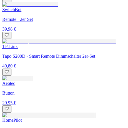
SwitchBot
Remote - 2er-Set
39,98 €
TP-Link
Tapo S200D - Smart Remote Dimmschalter 2er-Set
49,80 €
Aeotec
Button
29,95 €
HomePilot