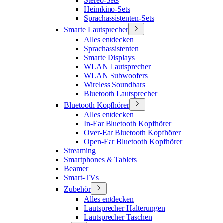
Stereo-Sets
Heimkino-Sets
Sprachassistenten-Sets
Smarte Lautsprecher
Alles entdecken
Sprachassistenten
Smarte Displays
WLAN Lautsprecher
WLAN Subwoofers
Wireless Soundbars
Bluetooth Lautsprecher
Bluetooth Kopfhörer
Alles entdecken
In-Ear Bluetooth Kopfhörer
Over-Ear Bluetooth Kopfhörer
Open-Ear Bluetooth Kopfhörer
Streaming
Smartphones & Tablets
Beamer
Smart-TVs
Zubehör
Alles entdecken
Lautsprecher Halterungen
Lautsprecher Taschen