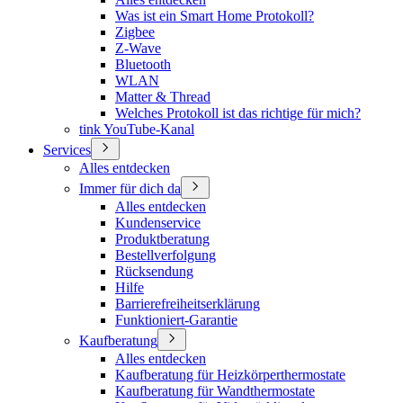
Was ist ein Smart Home Protokoll?
Zigbee
Z-Wave
Bluetooth
WLAN
Matter & Thread
Welches Protokoll ist das richtige für mich?
tink YouTube-Kanal
Services
Alles entdecken
Immer für dich da
Alles entdecken
Kundenservice
Produktberatung
Bestellverfolgung
Rücksendung
Hilfe
Barrierefreiheitserklärung
Funktioniert-Garantie
Kaufberatung
Alles entdecken
Kaufberatung für Heizkörperthermostate
Kaufberatung für Wandthermostate