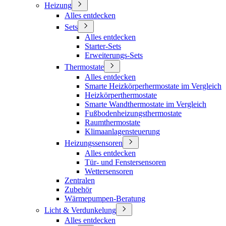
Heizung
Alles entdecken
Sets
Alles entdecken
Starter-Sets
Erweiterungs-Sets
Thermostate
Alles entdecken
Smarte Heizkörperhermostate im Vergleich
Heizkörperthermostate
Smarte Wandthermostate im Vergleich
Fußbodenheizungsthermostate
Raumthermostate
Klimaanlagensteuerung
Heizungssensoren
Alles entdecken
Tür- und Fenstersensoren
Wettersensoren
Zentralen
Zubehör
Wärmepumpen-Beratung
Licht & Verdunkelung
Alles entdecken