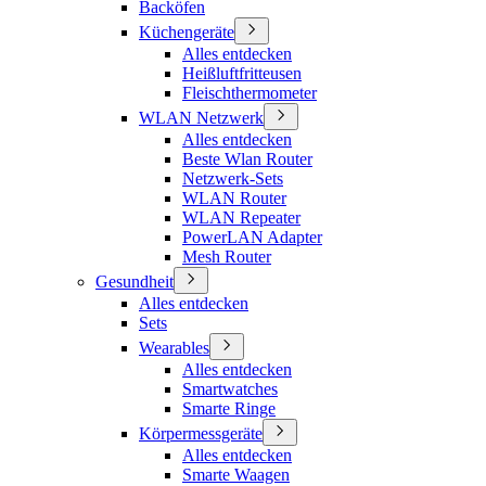
Backöfen
Küchengeräte
Alles entdecken
Heißluftfritteusen
Fleischthermometer
WLAN Netzwerk
Alles entdecken
Beste Wlan Router
Netzwerk-Sets
WLAN Router
WLAN Repeater
PowerLAN Adapter
Mesh Router
Gesundheit
Alles entdecken
Sets
Wearables
Alles entdecken
Smartwatches
Smarte Ringe
Körpermessgeräte
Alles entdecken
Smarte Waagen