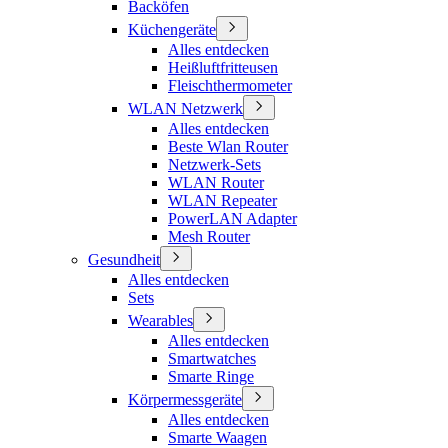
Backöfen
Küchengeräte
Alles entdecken
Heißluftfritteusen
Fleischthermometer
WLAN Netzwerk
Alles entdecken
Beste Wlan Router
Netzwerk-Sets
WLAN Router
WLAN Repeater
PowerLAN Adapter
Mesh Router
Gesundheit
Alles entdecken
Sets
Wearables
Alles entdecken
Smartwatches
Smarte Ringe
Körpermessgeräte
Alles entdecken
Smarte Waagen