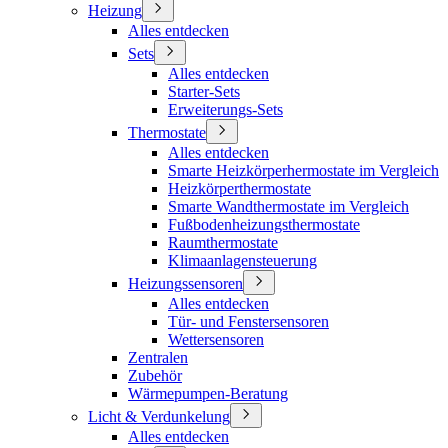
Heizung
Alles entdecken
Sets
Alles entdecken
Starter-Sets
Erweiterungs-Sets
Thermostate
Alles entdecken
Smarte Heizkörperhermostate im Vergleich
Heizkörperthermostate
Smarte Wandthermostate im Vergleich
Fußbodenheizungsthermostate
Raumthermostate
Klimaanlagensteuerung
Heizungssensoren
Alles entdecken
Tür- und Fenstersensoren
Wettersensoren
Zentralen
Zubehör
Wärmepumpen-Beratung
Licht & Verdunkelung
Alles entdecken