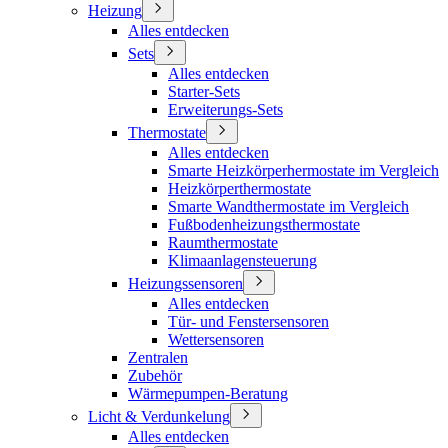
Heizung
Alles entdecken
Sets
Alles entdecken
Starter-Sets
Erweiterungs-Sets
Thermostate
Alles entdecken
Smarte Heizkörperhermostate im Vergleich
Heizkörperthermostate
Smarte Wandthermostate im Vergleich
Fußbodenheizungsthermostate
Raumthermostate
Klimaanlagensteuerung
Heizungssensoren
Alles entdecken
Tür- und Fenstersensoren
Wettersensoren
Zentralen
Zubehör
Wärmepumpen-Beratung
Licht & Verdunkelung
Alles entdecken