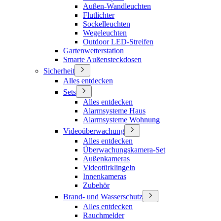
Außen-Wandleuchten
Flutlichter
Sockelleuchten
Wegeleuchten
Outdoor LED-Streifen
Gartenwetterstation
Smarte Außensteckdosen
Sicherheit
Alles entdecken
Sets
Alles entdecken
Alarmsysteme Haus
Alarmsysteme Wohnung
Videoüberwachung
Alles entdecken
Überwachungskamera-Set
Außenkameras
Videotürklingeln
Innenkameras
Zubehör
Brand- und Wasserschutz
Alles entdecken
Rauchmelder