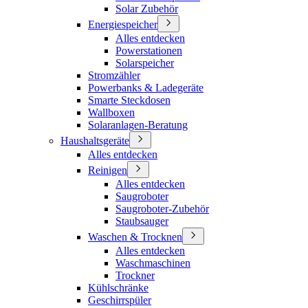
Solar Zubehör
Energiespeicher
Alles entdecken
Powerstationen
Solarspeicher
Stromzähler
Powerbanks & Ladegeräte
Smarte Steckdosen
Wallboxen
Solaranlagen-Beratung
Haushaltsgeräte
Alles entdecken
Reinigen
Alles entdecken
Saugroboter
Saugroboter-Zubehör
Staubsauger
Waschen & Trocknen
Alles entdecken
Waschmaschinen
Trockner
Kühlschränke
Geschirrspüler