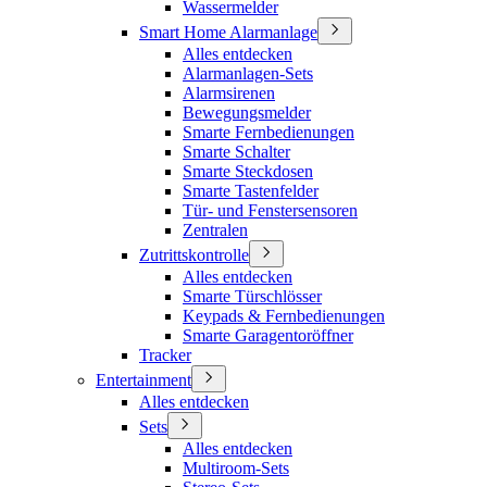
Wassermelder
Smart Home Alarmanlage
Alles entdecken
Alarmanlagen-Sets
Alarmsirenen
Bewegungsmelder
Smarte Fernbedienungen
Smarte Schalter
Smarte Steckdosen
Smarte Tastenfelder
Tür- und Fenstersensoren
Zentralen
Zutrittskontrolle
Alles entdecken
Smarte Türschlösser
Keypads & Fernbedienungen
Smarte Garagentoröffner
Tracker
Entertainment
Alles entdecken
Sets
Alles entdecken
Multiroom-Sets