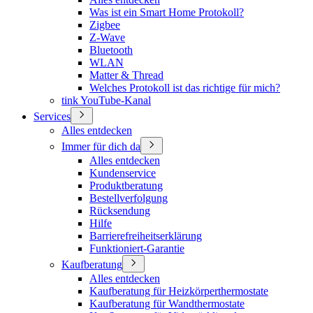
Was ist ein Smart Home Protokoll?
Zigbee
Z-Wave
Bluetooth
WLAN
Matter & Thread
Welches Protokoll ist das richtige für mich?
tink YouTube-Kanal
Services
Alles entdecken
Immer für dich da
Alles entdecken
Kundenservice
Produktberatung
Bestellverfolgung
Rücksendung
Hilfe
Barrierefreiheitserklärung
Funktioniert-Garantie
Kaufberatung
Alles entdecken
Kaufberatung für Heizkörperthermostate
Kaufberatung für Wandthermostate