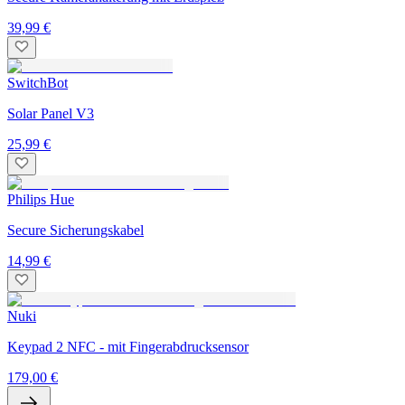
39,99 €
SwitchBot
Solar Panel V3
25,99 €
Philips Hue
Secure Sicherungskabel
14,99 €
Nuki
Keypad 2 NFC - mit Fingerabdrucksensor
179,00 €