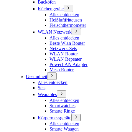
Backöfen
Küchengeräte
Alles entdecken
Heißluftfritteusen
Fleischthermometer
WLAN Netzwerk
Alles entdecken
Beste Wlan Router
Netzwerk-Sets
WLAN Router
WLAN Repeater
PowerLAN Adapter
Mesh Router
Gesundheit
Alles entdecken
Sets
Wearables
Alles entdecken
Smartwatches
Smarte Ringe
Körpermessgeräte
Alles entdecken
Smarte Waagen