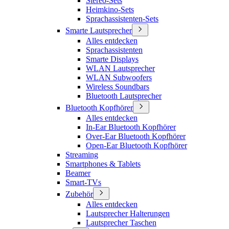
Stereo-Sets
Heimkino-Sets
Sprachassistenten-Sets
Smarte Lautsprecher
Alles entdecken
Sprachassistenten
Smarte Displays
WLAN Lautsprecher
WLAN Subwoofers
Wireless Soundbars
Bluetooth Lautsprecher
Bluetooth Kopfhörer
Alles entdecken
In-Ear Bluetooth Kopfhörer
Over-Ear Bluetooth Kopfhörer
Open-Ear Bluetooth Kopfhörer
Streaming
Smartphones & Tablets
Beamer
Smart-TVs
Zubehör
Alles entdecken
Lautsprecher Halterungen
Lautsprecher Taschen