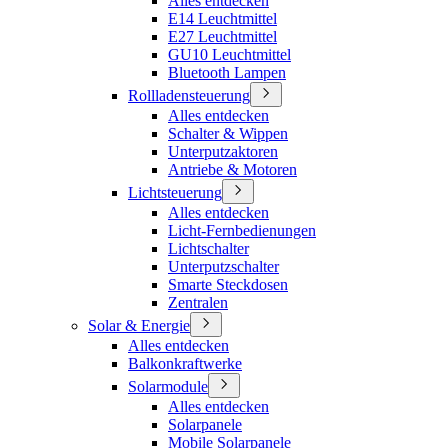
Alles entdecken
E14 Leuchtmittel
E27 Leuchtmittel
GU10 Leuchtmittel
Bluetooth Lampen
Rollladensteuerung
Alles entdecken
Schalter & Wippen
Unterputzaktoren
Antriebe & Motoren
Lichtsteuerung
Alles entdecken
Licht-Fernbedienungen
Lichtschalter
Unterputzschalter
Smarte Steckdosen
Zentralen
Solar & Energie
Alles entdecken
Balkonkraftwerke
Solarmodule
Alles entdecken
Solarpanele
Mobile Solarpanele