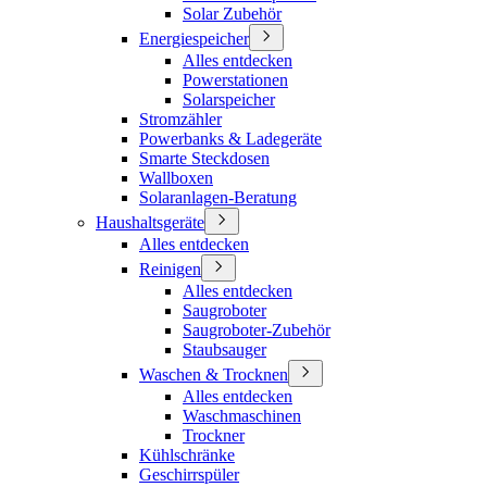
Solar Zubehör
Energiespeicher
Alles entdecken
Powerstationen
Solarspeicher
Stromzähler
Powerbanks & Ladegeräte
Smarte Steckdosen
Wallboxen
Solaranlagen-Beratung
Haushaltsgeräte
Alles entdecken
Reinigen
Alles entdecken
Saugroboter
Saugroboter-Zubehör
Staubsauger
Waschen & Trocknen
Alles entdecken
Waschmaschinen
Trockner
Kühlschränke
Geschirrspüler