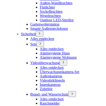
Außen-Wandleuchten
Flutlichter
Sockelleuchten
Wegeleuchten
Outdoor LED-Streifen
Gartenwetterstation
Smarte Außensteckdosen
Sicherheit
Alles entdecken
Sets
Alles entdecken
Alarmsysteme Haus
Alarmsysteme Wohnung
Videoüberwachung
Alles entdecken
Überwachungskamera-Set
Außenkameras
Videotürklingeln
Innenkameras
Zubehör
Brand- und Wasserschutz
Alles entdecken
Rauchmelder