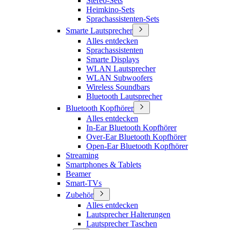
Stereo-Sets
Heimkino-Sets
Sprachassistenten-Sets
Smarte Lautsprecher
Alles entdecken
Sprachassistenten
Smarte Displays
WLAN Lautsprecher
WLAN Subwoofers
Wireless Soundbars
Bluetooth Lautsprecher
Bluetooth Kopfhörer
Alles entdecken
In-Ear Bluetooth Kopfhörer
Over-Ear Bluetooth Kopfhörer
Open-Ear Bluetooth Kopfhörer
Streaming
Smartphones & Tablets
Beamer
Smart-TVs
Zubehör
Alles entdecken
Lautsprecher Halterungen
Lautsprecher Taschen