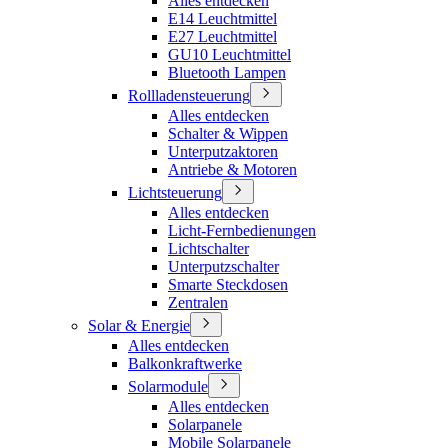
Alles entdecken
E14 Leuchtmittel
E27 Leuchtmittel
GU10 Leuchtmittel
Bluetooth Lampen
Rollladensteuerung
Alles entdecken
Schalter & Wippen
Unterputzaktoren
Antriebe & Motoren
Lichtsteuerung
Alles entdecken
Licht-Fernbedienungen
Lichtschalter
Unterputzschalter
Smarte Steckdosen
Zentralen
Solar & Energie
Alles entdecken
Balkonkraftwerke
Solarmodule
Alles entdecken
Solarpanele
Mobile Solarpanele