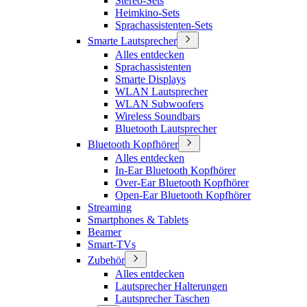
Stereo-Sets
Heimkino-Sets
Sprachassistenten-Sets
Smarte Lautsprecher
Alles entdecken
Sprachassistenten
Smarte Displays
WLAN Lautsprecher
WLAN Subwoofers
Wireless Soundbars
Bluetooth Lautsprecher
Bluetooth Kopfhörer
Alles entdecken
In-Ear Bluetooth Kopfhörer
Over-Ear Bluetooth Kopfhörer
Open-Ear Bluetooth Kopfhörer
Streaming
Smartphones & Tablets
Beamer
Smart-TVs
Zubehör
Alles entdecken
Lautsprecher Halterungen
Lautsprecher Taschen