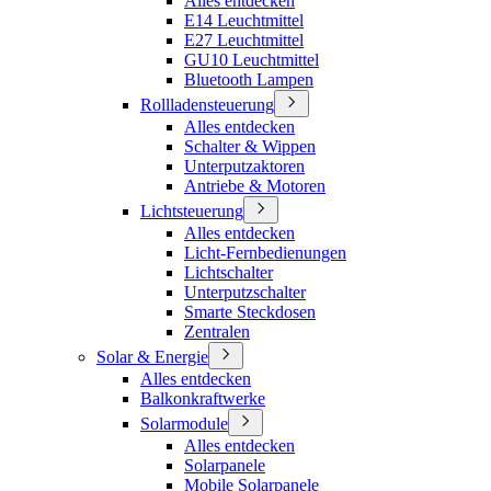
Alles entdecken
E14 Leuchtmittel
E27 Leuchtmittel
GU10 Leuchtmittel
Bluetooth Lampen
Rollladensteuerung
Alles entdecken
Schalter & Wippen
Unterputzaktoren
Antriebe & Motoren
Lichtsteuerung
Alles entdecken
Licht-Fernbedienungen
Lichtschalter
Unterputzschalter
Smarte Steckdosen
Zentralen
Solar & Energie
Alles entdecken
Balkonkraftwerke
Solarmodule
Alles entdecken
Solarpanele
Mobile Solarpanele