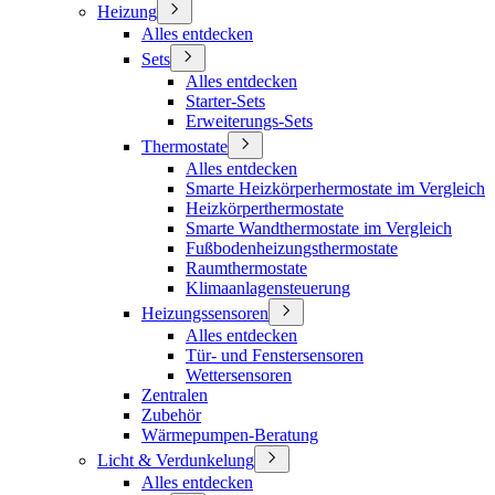
Heizung
Alles entdecken
Sets
Alles entdecken
Starter-Sets
Erweiterungs-Sets
Thermostate
Alles entdecken
Smarte Heizkörperhermostate im Vergleich
Heizkörperthermostate
Smarte Wandthermostate im Vergleich
Fußbodenheizungsthermostate
Raumthermostate
Klimaanlagensteuerung
Heizungssensoren
Alles entdecken
Tür- und Fenstersensoren
Wettersensoren
Zentralen
Zubehör
Wärmepumpen-Beratung
Licht & Verdunkelung
Alles entdecken