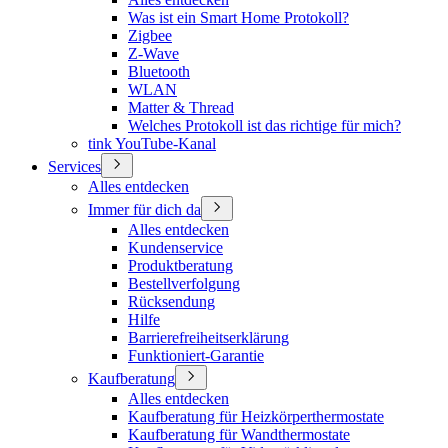
Was ist ein Smart Home Protokoll?
Zigbee
Z-Wave
Bluetooth
WLAN
Matter & Thread
Welches Protokoll ist das richtige für mich?
tink YouTube-Kanal
Services
Alles entdecken
Immer für dich da
Alles entdecken
Kundenservice
Produktberatung
Bestellverfolgung
Rücksendung
Hilfe
Barrierefreiheitserklärung
Funktioniert-Garantie
Kaufberatung
Alles entdecken
Kaufberatung für Heizkörperthermostate
Kaufberatung für Wandthermostate