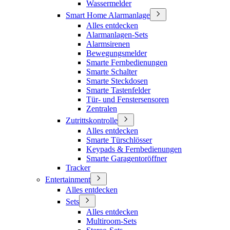
Wassermelder
Smart Home Alarmanlage
Alles entdecken
Alarmanlagen-Sets
Alarmsirenen
Bewegungsmelder
Smarte Fernbedienungen
Smarte Schalter
Smarte Steckdosen
Smarte Tastenfelder
Tür- und Fenstersensoren
Zentralen
Zutrittskontrolle
Alles entdecken
Smarte Türschlösser
Keypads & Fernbedienungen
Smarte Garagentoröffner
Tracker
Entertainment
Alles entdecken
Sets
Alles entdecken
Multiroom-Sets