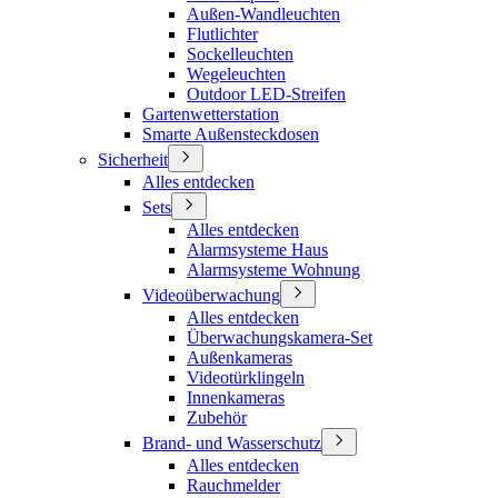
Außen-Wandleuchten
Flutlichter
Sockelleuchten
Wegeleuchten
Outdoor LED-Streifen
Gartenwetterstation
Smarte Außensteckdosen
Sicherheit
Alles entdecken
Sets
Alles entdecken
Alarmsysteme Haus
Alarmsysteme Wohnung
Videoüberwachung
Alles entdecken
Überwachungskamera-Set
Außenkameras
Videotürklingeln
Innenkameras
Zubehör
Brand- und Wasserschutz
Alles entdecken
Rauchmelder