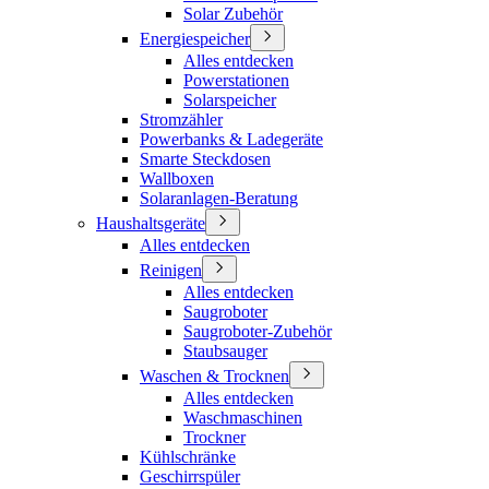
Solar Zubehör
Energiespeicher
Alles entdecken
Powerstationen
Solarspeicher
Stromzähler
Powerbanks & Ladegeräte
Smarte Steckdosen
Wallboxen
Solaranlagen-Beratung
Haushaltsgeräte
Alles entdecken
Reinigen
Alles entdecken
Saugroboter
Saugroboter-Zubehör
Staubsauger
Waschen & Trocknen
Alles entdecken
Waschmaschinen
Trockner
Kühlschränke
Geschirrspüler