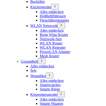
Backöfen
Küchengeräte
Alles entdecken
Heißluftfritteusen
Fleischthermometer
WLAN Netzwerk
Alles entdecken
Beste Wlan Router
Netzwerk-Sets
WLAN Router
WLAN Repeater
PowerLAN Adapter
Mesh Router
Gesundheit
Alles entdecken
Sets
Wearables
Alles entdecken
Smartwatches
Smarte Ringe
Körpermessgeräte
Alles entdecken
Smarte Waagen