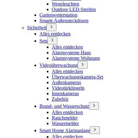
Wegeleuchten
Outdoor LED-Streifen
Gartenwetterstation
Smarte Außensteckdosen
Sicherheit
Alles entdecken
Sets
Alles entdecken
Alarmsysteme Haus
Alarmsysteme Wohnung
Videoüberwachung
Alles entdecken
Überwachungskamera-Set
Außenkameras
Videotürklingeln
Innenkameras
Zubehör
Brand- und Wasserschutz
Alles entdecken
Rauchmelder
Wassermelder
Smart Home Alarmanlage
Alles entdecken