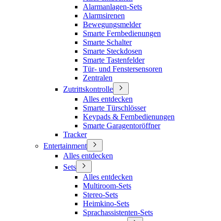
Alarmanlagen-Sets
Alarmsirenen
Bewegungsmelder
Smarte Fernbedienungen
Smarte Schalter
Smarte Steckdosen
Smarte Tastenfelder
Tür- und Fenstersensoren
Zentralen
Zutrittskontrolle
Alles entdecken
Smarte Türschlösser
Keypads & Fernbedienungen
Smarte Garagentoröffner
Tracker
Entertainment
Alles entdecken
Sets
Alles entdecken
Multiroom-Sets
Stereo-Sets
Heimkino-Sets
Sprachassistenten-Sets