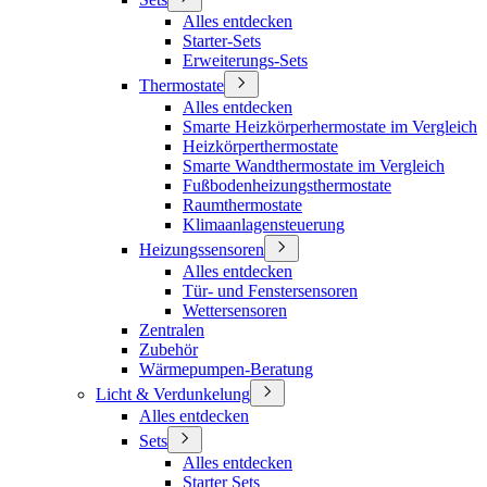
Alles entdecken
Starter-Sets
Erweiterungs-Sets
Thermostate
Alles entdecken
Smarte Heizkörperhermostate im Vergleich
Heizkörperthermostate
Smarte Wandthermostate im Vergleich
Fußbodenheizungsthermostate
Raumthermostate
Klimaanlagensteuerung
Heizungssensoren
Alles entdecken
Tür- und Fenstersensoren
Wettersensoren
Zentralen
Zubehör
Wärmepumpen-Beratung
Licht & Verdunkelung
Alles entdecken
Sets
Alles entdecken
Starter Sets