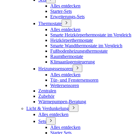
Alles entdecken
Starter-Sets
Erweiterungs-Sets
Thermostate
Alles entdecken
Smarte Heizkörperhermostate im Vergleich
Heizkörperthermostate
Smarte Wandthermostate im Vergleich
Fußbodenheizungsthermostate
Raumthermostate
Klimaanlagensteuerung
Heizungssensoren
Alles entdecken
Tür- und Fenstersensoren
Wettersensoren
Zentralen
Zubehör
Wärmepumpen-Beratung
Licht & Verdunkelung
Alles entdecken
Sets
Alles entdecken
Starter Sets