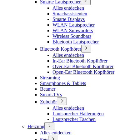
Smarte Lautsprecher
Alles entdecken
Sprachassistenten
Smarte Displays
WLAN Lautsprecher
WLAN Subwoofers
Wireless Soundbars
Bluetooth Lautsprecher
Bluetooth Kopfhörer
Alles entdecken
In-Ear Bluetooth Kopfhörer
Over-Ear Bluetooth Kopfhörer
Open-Ear Bluetooth Kopfhörer
Streaming
Smartphones & Tablets
Beamer
Smart-TVs
Zubehör
Alles entdecken
Lautsprecher Halterungen
Lautsprecher Taschen
Heizung
Alles entdecken
Sets