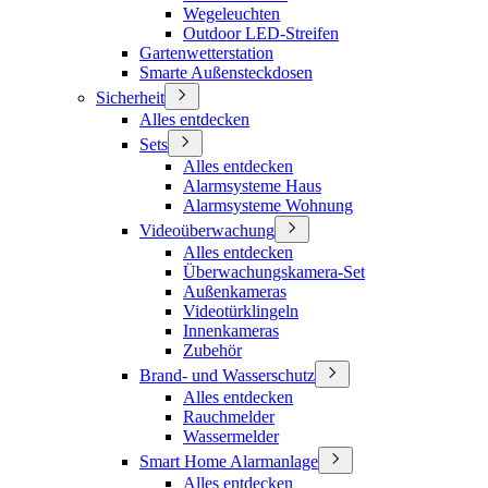
Wegeleuchten
Outdoor LED-Streifen
Gartenwetterstation
Smarte Außensteckdosen
Sicherheit
Alles entdecken
Sets
Alles entdecken
Alarmsysteme Haus
Alarmsysteme Wohnung
Videoüberwachung
Alles entdecken
Überwachungskamera-Set
Außenkameras
Videotürklingeln
Innenkameras
Zubehör
Brand- und Wasserschutz
Alles entdecken
Rauchmelder
Wassermelder
Smart Home Alarmanlage
Alles entdecken