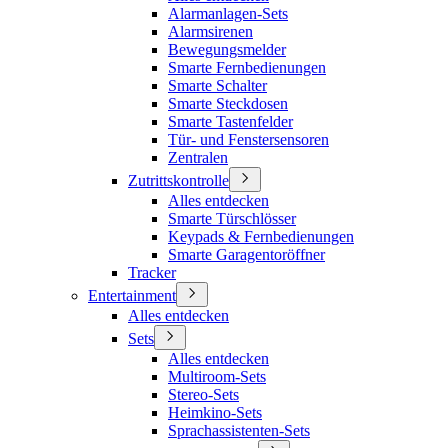
Alarmanlagen-Sets
Alarmsirenen
Bewegungsmelder
Smarte Fernbedienungen
Smarte Schalter
Smarte Steckdosen
Smarte Tastenfelder
Tür- und Fenstersensoren
Zentralen
Zutrittskontrolle
Alles entdecken
Smarte Türschlösser
Keypads & Fernbedienungen
Smarte Garagentoröffner
Tracker
Entertainment
Alles entdecken
Sets
Alles entdecken
Multiroom-Sets
Stereo-Sets
Heimkino-Sets
Sprachassistenten-Sets