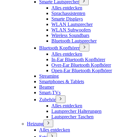
Smarte Lautsprecher
Alles entdecken
Sprachassistenten
Smarte Displays
WLAN Lautsprecher
WLAN Subwoofers
Wireless Soundbars
Bluetooth Lautsprecher
Bluetooth Kopfhörer
Alles entdecken
In-Ear Bluetooth Kopfhörer
Over-Ear Bluetooth Kopfhörer
Open-Ear Bluetooth Kopfhörer
Streaming
Smartphones & Tablets
Beamer
Smart-TVs
Zubehör
Alles entdecken
Lautsprecher Halterungen
Lautsprecher Taschen
Heizung
Alles entdecken
Sets