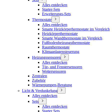
Alles entdecken
Starter-Sets
Erweiterungs-Sets
Thermostate
Alles entdecken
Smarte Heizkörperhermostate im Vergleich
Heizkörperthermostate
Smarte Wandthermostate im Vergleich
Fußbodenheizungsthermostate
Raumthermostate
Klimaanlagensteuerung
Heizungssensoren
Alles entdecken
Tür- und Fenstersensoren
Wettersensoren
Zentralen
Zubehör
Wärmepumpen-Beratung
Licht & Verdunkelung
Alles entdecken
Sets
Alles entdecken
Starter Sets