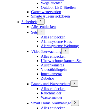
Wegeleuchten
Outdoor LED-Streifen
Gartenwetterstation
Smarte Außensteckdosen
Sicherheit
Alles entdecken
Sets
Alles entdecken
Alarmsysteme Haus
Alarmsysteme Wohnung
Videoüberwachung
Alles entdecken
Überwachungskamera-Set
Außenkameras
Videotürklingeln
Innenkameras
Zubehör
Brand- und Wasserschutz
Alles entdecken
Rauchmelder
Wassermelder
Smart Home Alarmanlage
Alles entdecken