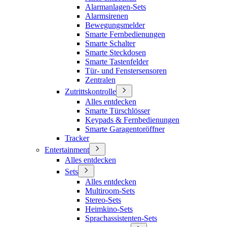
Alarmanlagen-Sets
Alarmsirenen
Bewegungsmelder
Smarte Fernbedienungen
Smarte Schalter
Smarte Steckdosen
Smarte Tastenfelder
Tür- und Fenstersensoren
Zentralen
Zutrittskontrolle
Alles entdecken
Smarte Türschlösser
Keypads & Fernbedienungen
Smarte Garagentoröffner
Tracker
Entertainment
Alles entdecken
Sets
Alles entdecken
Multiroom-Sets
Stereo-Sets
Heimkino-Sets
Sprachassistenten-Sets