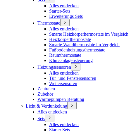
Alles entdecken
Starter-Sets
Erweiterungs-Sets
Thermostate
Alles entdecken
Smarte Heizkörperhermostate im Vergleich
Heizkörperthermostate
Smarte Wandthermostate im Vergleich
Fußbodenheizungsthermostate
Raumthermostate
Klimaanlagensteuerung
Heizungssensoren
Alles entdecken
Tür- und Fenstersensoren
Wettersensoren
Zentralen
Zubehör
Wärmepumpen-Beratung
Licht & Verdunkelung
Alles entdecken
Sets
Alles entdecken
Starter Sets