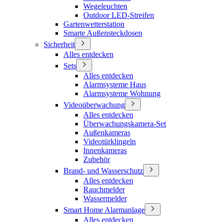
Wegeleuchten
Outdoor LED-Streifen
Gartenwetterstation
Smarte Außensteckdosen
Sicherheit
Alles entdecken
Sets
Alles entdecken
Alarmsysteme Haus
Alarmsysteme Wohnung
Videoüberwachung
Alles entdecken
Überwachungskamera-Set
Außenkameras
Videotürklingeln
Innenkameras
Zubehör
Brand- und Wasserschutz
Alles entdecken
Rauchmelder
Wassermelder
Smart Home Alarmanlage
Alles entdecken