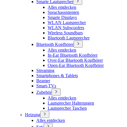
Smarte Lautsprecher
Alles entdecken
Sprachassistenten
Smarte Displays
WLAN Lautsprecher
WLAN Subwoofers
Wireless Soundbars
Bluetooth Lautsprecher
Bluetooth Kopfhörer
Alles entdecken
In-Ear Bluetooth Kopfhörer
Over-Ear Bluetooth Kopfhörer
Open-Ear Bluetooth Kopfhörer
Streaming
Smartphones & Tablets
Beamer
Smart-TVs
Zubehör
Alles entdecken
Lautsprecher Halterungen
Lautsprecher Taschen
Heizung
Alles entdecken
Sets