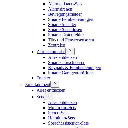
Alarmanlagen-Sets
Alarmsirenen
Bewegungsmelder
Smarte Fernbedienungen
Smarte Schalter
Smarte Steckdosen
Smarte Tastenfelder
Tür- und Fenstersensoren
Zentralen
Zutrittskontrolle
Alles entdecken
Smarte Türschlösser
Keypads & Fernbedienungen
Smarte Garagentoröffner
Tracker
Entertainment
Alles entdecken
Sets
Alles entdecken
Multiroom-Sets
Stereo-Sets
Heimkino-Sets
Sprachassistenten-Sets