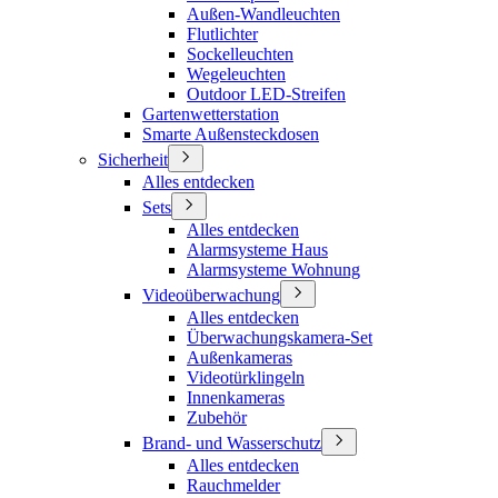
Außen-Wandleuchten
Flutlichter
Sockelleuchten
Wegeleuchten
Outdoor LED-Streifen
Gartenwetterstation
Smarte Außensteckdosen
Sicherheit
Alles entdecken
Sets
Alles entdecken
Alarmsysteme Haus
Alarmsysteme Wohnung
Videoüberwachung
Alles entdecken
Überwachungskamera-Set
Außenkameras
Videotürklingeln
Innenkameras
Zubehör
Brand- und Wasserschutz
Alles entdecken
Rauchmelder