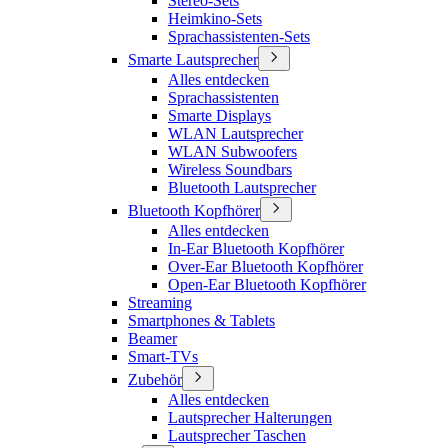
Stereo-Sets
Heimkino-Sets
Sprachassistenten-Sets
Smarte Lautsprecher
Alles entdecken
Sprachassistenten
Smarte Displays
WLAN Lautsprecher
WLAN Subwoofers
Wireless Soundbars
Bluetooth Lautsprecher
Bluetooth Kopfhörer
Alles entdecken
In-Ear Bluetooth Kopfhörer
Over-Ear Bluetooth Kopfhörer
Open-Ear Bluetooth Kopfhörer
Streaming
Smartphones & Tablets
Beamer
Smart-TVs
Zubehör
Alles entdecken
Lautsprecher Halterungen
Lautsprecher Taschen