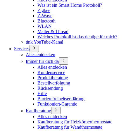
Was ist ein Smart Home Protokoll?
Zigbee
Z-Wave
Bluetooth
WLAN
Matter & Thread
Welches Protokoll ist das richtige für mich?
tink YouTube-Kanal
Services
Alles entdecken
Immer für dich da
Alles entdecken
Kundenservice
Produktberatung
Bestellverfolgung
Rücksendung
Hilfe
Barrierefreiheitserklärung
Funktioniert-Garantie
Kaufberatung
Alles entdecken
Kaufberatung für Heizkörperthermostate
Kaufberatung für Wandthermostate