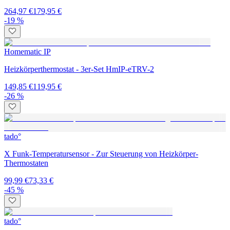
264,97 €
179,95 €
-19 %
Homematic IP
Heizkörperthermostat - 3er-Set HmIP-eTRV-2
149,85 €
119,95 €
-26 %
tado°
X Funk-Temperatursensor - Zur Steuerung von Heizkörper-
Thermostaten
99,99 €
73,33 €
-45 %
tado°