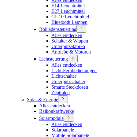
Alles entdecken
E14 Leuchtmittel
E27 Leuchtmittel
GU10 Leuchtmittel
Bluetooth Lampen
Rollladensteuerung
Alles entdecken
Schalter & Wippen
Unterputzaktoren
Antriebe & Motoren
Lichtsteuerung
Alles entdecken
Licht-Fernbedienungen
Lichtschalter
Unterputzschalter
Smarte Steckdosen
Zentralen
Solar & Energie
Alles entdecken
Balkonkraftwerke
Solarmodule
Alles entdecken
Solarpanele
Mobile Solarpanele