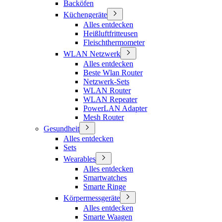
Backöfen
Küchengeräte
Alles entdecken
Heißluftfritteusen
Fleischthermometer
WLAN Netzwerk
Alles entdecken
Beste Wlan Router
Netzwerk-Sets
WLAN Router
WLAN Repeater
PowerLAN Adapter
Mesh Router
Gesundheit
Alles entdecken
Sets
Wearables
Alles entdecken
Smartwatches
Smarte Ringe
Körpermessgeräte
Alles entdecken
Smarte Waagen