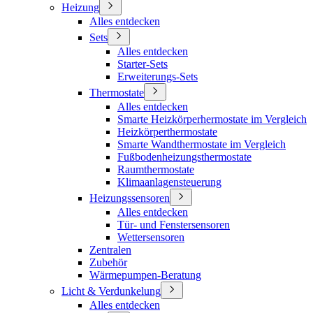
Heizung
Alles entdecken
Sets
Alles entdecken
Starter-Sets
Erweiterungs-Sets
Thermostate
Alles entdecken
Smarte Heizkörperhermostate im Vergleich
Heizkörperthermostate
Smarte Wandthermostate im Vergleich
Fußbodenheizungsthermostate
Raumthermostate
Klimaanlagensteuerung
Heizungssensoren
Alles entdecken
Tür- und Fenstersensoren
Wettersensoren
Zentralen
Zubehör
Wärmepumpen-Beratung
Licht & Verdunkelung
Alles entdecken