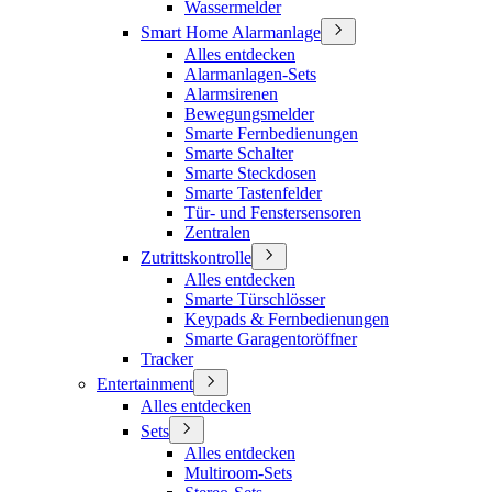
Wassermelder
Smart Home Alarmanlage
Alles entdecken
Alarmanlagen-Sets
Alarmsirenen
Bewegungsmelder
Smarte Fernbedienungen
Smarte Schalter
Smarte Steckdosen
Smarte Tastenfelder
Tür- und Fenstersensoren
Zentralen
Zutrittskontrolle
Alles entdecken
Smarte Türschlösser
Keypads & Fernbedienungen
Smarte Garagentoröffner
Tracker
Entertainment
Alles entdecken
Sets
Alles entdecken
Multiroom-Sets