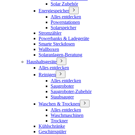
Solar Zubehör
Energiespeicher
Alles entdecken
Powerstationen
Solarspeicher
Stromzähler
Powerbanks & Ladegeräte
Smarte Steckdosen
Wallboxen
Solaranlagen-Beratung
Haushaltsgeräte
Alles entdecken
Reinigen
Alles entdecken
Saugroboter
Saugroboter-Zubehör
Staubsauger
Waschen & Trocknen
Alles entdecken
Waschmaschinen
Trockner
Kühlschränke
Geschirrspüler