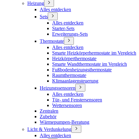
Heizung
Alles entdecken
Sets
Alles entdecken
Starter-Sets
Erweiterungs-Sets
Thermostate
Alles entdecken
Smarte Heizkörperhermostate im Vergleich
Heizkörperthermostate
Smarte Wandthermostate im Vergleich
Fußbodenheizungsthermostate
Raumthermostate
Klimaanlagensteuerung
Heizungssensoren
Alles entdecken
Tür- und Fenstersensoren
Wettersensoren
Zentralen
Zubehör
Wärmepumpen-Beratung
Licht & Verdunkelung
Alles entdecken