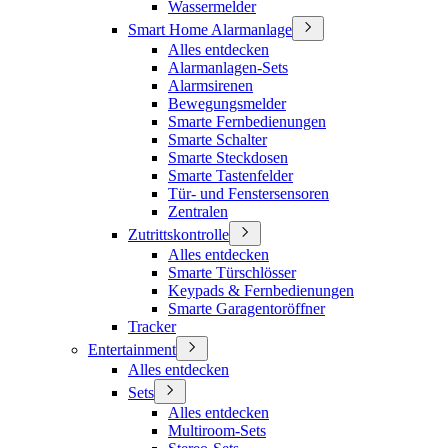
Wassermelder
Smart Home Alarmanlage
Alles entdecken
Alarmanlagen-Sets
Alarmsirenen
Bewegungsmelder
Smarte Fernbedienungen
Smarte Schalter
Smarte Steckdosen
Smarte Tastenfelder
Tür- und Fenstersensoren
Zentralen
Zutrittskontrolle
Alles entdecken
Smarte Türschlösser
Keypads & Fernbedienungen
Smarte Garagentoröffner
Tracker
Entertainment
Alles entdecken
Sets
Alles entdecken
Multiroom-Sets