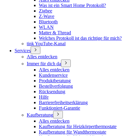
Was ist ein Smart Home Protokoll?
Zigbee
Z-Wave
Bluetooth
WLAN
Matter & Thread
Welches Protokoll ist das richtige für mich?
tink YouTube-Kanal
Services
Alles entdecken
Immer für dich da
Alles entdecken
Kundenservice
Produktberatung
Bestellverfolgung
Rücksendung
Hilfe
Barrierefreiheitserklärung
Funktioniert-Garantie
Kaufberatung
Alles entdecken
Kaufberatung für Heizkörperthermostate
Kaufberatung für Wandthermostate