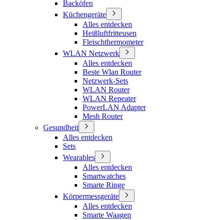
Backöfen
Küchengeräte
Alles entdecken
Heißluftfritteusen
Fleischthermometer
WLAN Netzwerk
Alles entdecken
Beste Wlan Router
Netzwerk-Sets
WLAN Router
WLAN Repeater
PowerLAN Adapter
Mesh Router
Gesundheit
Alles entdecken
Sets
Wearables
Alles entdecken
Smartwatches
Smarte Ringe
Körpermessgeräte
Alles entdecken
Smarte Waagen