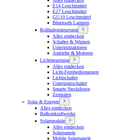
Alles entdecken
E14 Leuchtmittel
E27 Leuchtmittel
GU10 Leuchtmittel
Bluetooth Lampen
Rollladensteuerung
Alles entdecken
Schalter & Wippen
Unterputzaktoren
Antriebe & Motoren
Lichtsteuerung
Alles entdecken
Licht-Fernbedienungen
Lichtschalter
Unterputzschalter
Smarte Steckdosen
Zentralen
Solar & Energie
Alles entdecken
Balkonkraftwerke
Solarmodule
Alles entdecken
Solarpanele
Mobile Solarpanele