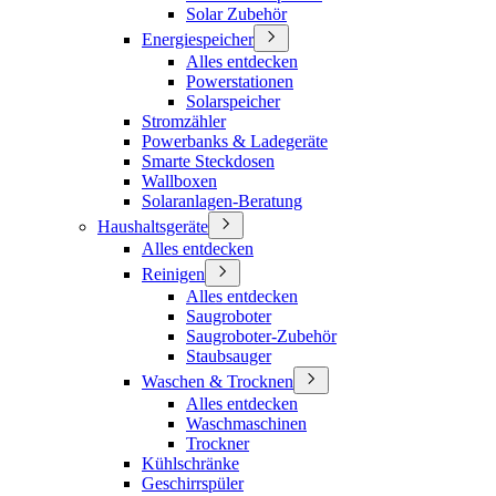
Solar Zubehör
Energiespeicher
Alles entdecken
Powerstationen
Solarspeicher
Stromzähler
Powerbanks & Ladegeräte
Smarte Steckdosen
Wallboxen
Solaranlagen-Beratung
Haushaltsgeräte
Alles entdecken
Reinigen
Alles entdecken
Saugroboter
Saugroboter-Zubehör
Staubsauger
Waschen & Trocknen
Alles entdecken
Waschmaschinen
Trockner
Kühlschränke
Geschirrspüler