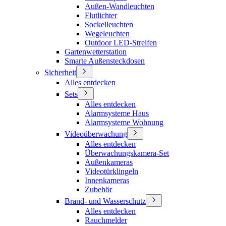
Außen-Wandleuchten
Flutlichter
Sockelleuchten
Wegeleuchten
Outdoor LED-Streifen
Gartenwetterstation
Smarte Außensteckdosen
Sicherheit
Alles entdecken
Sets
Alles entdecken
Alarmsysteme Haus
Alarmsysteme Wohnung
Videoüberwachung
Alles entdecken
Überwachungskamera-Set
Außenkameras
Videotürklingeln
Innenkameras
Zubehör
Brand- und Wasserschutz
Alles entdecken
Rauchmelder