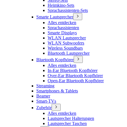
Stereo-Sets
Heimkino-Sets
Sprachassistenten-Sets
Smarte Lautsprecher
Alles entdecken
Sprachassistenten
Smarte Displays
WLAN Lautsprecher
WLAN Subwoofers
Wireless Soundbars
Bluetooth Lautsprecher
Bluetooth Kopfhörer
Alles entdecken
In-Ear Bluetooth Kopfhörer
Over-Ear Bluetooth Kopfhörer
Open-Ear Bluetooth Kopfhörer
Streaming
Smartphones & Tablets
Beamer
Smart-TVs
Zubehör
Alles entdecken
Lautsprecher Halterungen
Lautsprecher Taschen