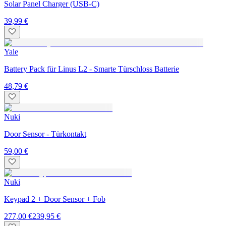
Solar Panel Charger (USB-C)
39,99 €
Yale
Battery Pack für Linus L2 - Smarte Türschloss Batterie
48,79 €
Nuki
Door Sensor - Türkontakt
59,00 €
Nuki
Keypad 2 + Door Sensor + Fob
277,00 €
239,95 €