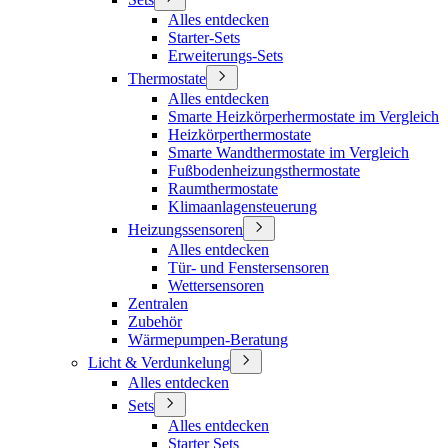
Alles entdecken
Starter-Sets
Erweiterungs-Sets
Thermostate
Alles entdecken
Smarte Heizkörperhermostate im Vergleich
Heizkörperthermostate
Smarte Wandthermostate im Vergleich
Fußbodenheizungsthermostate
Raumthermostate
Klimaanlagensteuerung
Heizungssensoren
Alles entdecken
Tür- und Fenstersensoren
Wettersensoren
Zentralen
Zubehör
Wärmepumpen-Beratung
Licht & Verdunkelung
Alles entdecken
Sets
Alles entdecken
Starter Sets