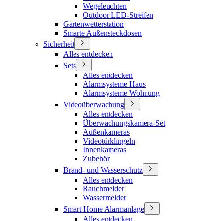
Wegeleuchten
Outdoor LED-Streifen
Gartenwetterstation
Smarte Außensteckdosen
Sicherheit
Alles entdecken
Sets
Alles entdecken
Alarmsysteme Haus
Alarmsysteme Wohnung
Videoüberwachung
Alles entdecken
Überwachungskamera-Set
Außenkameras
Videotürklingeln
Innenkameras
Zubehör
Brand- und Wasserschutz
Alles entdecken
Rauchmelder
Wassermelder
Smart Home Alarmanlage
Alles entdecken