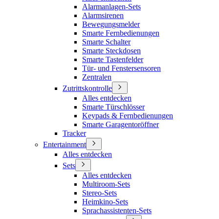
Alarmanlagen-Sets
Alarmsirenen
Bewegungsmelder
Smarte Fernbedienungen
Smarte Schalter
Smarte Steckdosen
Smarte Tastenfelder
Tür- und Fenstersensoren
Zentralen
Zutrittskontrolle
Alles entdecken
Smarte Türschlösser
Keypads & Fernbedienungen
Smarte Garagentoröffner
Tracker
Entertainment
Alles entdecken
Sets
Alles entdecken
Multiroom-Sets
Stereo-Sets
Heimkino-Sets
Sprachassistenten-Sets