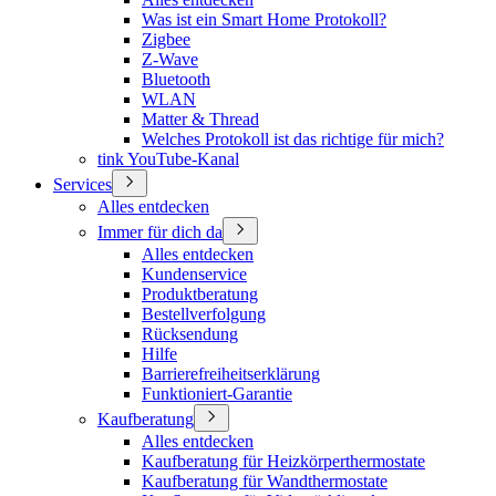
Was ist ein Smart Home Protokoll?
Zigbee
Z-Wave
Bluetooth
WLAN
Matter & Thread
Welches Protokoll ist das richtige für mich?
tink YouTube-Kanal
Services
Alles entdecken
Immer für dich da
Alles entdecken
Kundenservice
Produktberatung
Bestellverfolgung
Rücksendung
Hilfe
Barrierefreiheitserklärung
Funktioniert-Garantie
Kaufberatung
Alles entdecken
Kaufberatung für Heizkörperthermostate
Kaufberatung für Wandthermostate