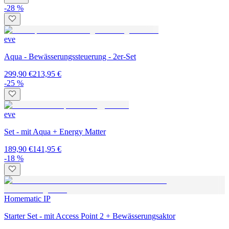
-28 %
eve
Aqua - Bewässerungssteuerung - 2er-Set
299,90 €
213,95 €
-25 %
eve
Set - mit Aqua + Energy Matter
189,90 €
141,95 €
-18 %
Homematic IP
Starter Set - mit Access Point 2 + Bewässerungsaktor