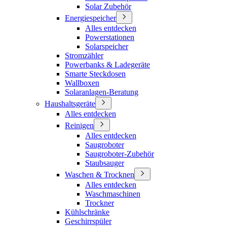
Solar Zubehör
Energiespeicher
Alles entdecken
Powerstationen
Solarspeicher
Stromzähler
Powerbanks & Ladegeräte
Smarte Steckdosen
Wallboxen
Solaranlagen-Beratung
Haushaltsgeräte
Alles entdecken
Reinigen
Alles entdecken
Saugroboter
Saugroboter-Zubehör
Staubsauger
Waschen & Trocknen
Alles entdecken
Waschmaschinen
Trockner
Kühlschränke
Geschirrspüler