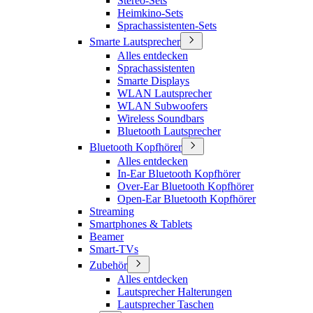
Stereo-Sets
Heimkino-Sets
Sprachassistenten-Sets
Smarte Lautsprecher
Alles entdecken
Sprachassistenten
Smarte Displays
WLAN Lautsprecher
WLAN Subwoofers
Wireless Soundbars
Bluetooth Lautsprecher
Bluetooth Kopfhörer
Alles entdecken
In-Ear Bluetooth Kopfhörer
Over-Ear Bluetooth Kopfhörer
Open-Ear Bluetooth Kopfhörer
Streaming
Smartphones & Tablets
Beamer
Smart-TVs
Zubehör
Alles entdecken
Lautsprecher Halterungen
Lautsprecher Taschen