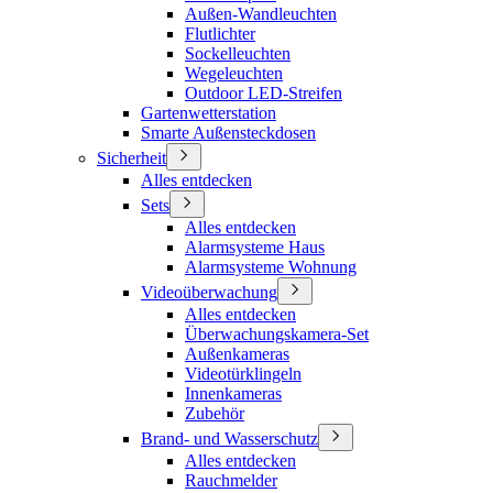
Außen-Wandleuchten
Flutlichter
Sockelleuchten
Wegeleuchten
Outdoor LED-Streifen
Gartenwetterstation
Smarte Außensteckdosen
Sicherheit
Alles entdecken
Sets
Alles entdecken
Alarmsysteme Haus
Alarmsysteme Wohnung
Videoüberwachung
Alles entdecken
Überwachungskamera-Set
Außenkameras
Videotürklingeln
Innenkameras
Zubehör
Brand- und Wasserschutz
Alles entdecken
Rauchmelder