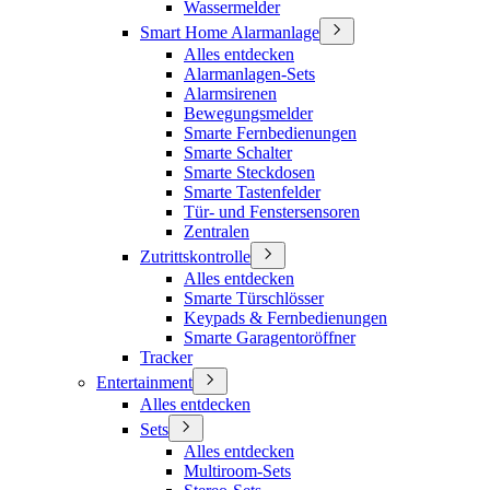
Wassermelder
Smart Home Alarmanlage
Alles entdecken
Alarmanlagen-Sets
Alarmsirenen
Bewegungsmelder
Smarte Fernbedienungen
Smarte Schalter
Smarte Steckdosen
Smarte Tastenfelder
Tür- und Fenstersensoren
Zentralen
Zutrittskontrolle
Alles entdecken
Smarte Türschlösser
Keypads & Fernbedienungen
Smarte Garagentoröffner
Tracker
Entertainment
Alles entdecken
Sets
Alles entdecken
Multiroom-Sets