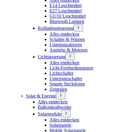
Alles entdecken
E14 Leuchtmittel
E27 Leuchtmittel
GU10 Leuchtmittel
Bluetooth Lampen
Rollladensteuerung
Alles entdecken
Schalter & Wippen
Unterputzaktoren
Antriebe & Motoren
Lichtsteuerung
Alles entdecken
Licht-Fernbedienungen
Lichtschalter
Unterputzschalter
Smarte Steckdosen
Zentralen
Solar & Energie
Alles entdecken
Balkonkraftwerke
Solarmodule
Alles entdecken
Solarpanele
Mobile Solarpanele