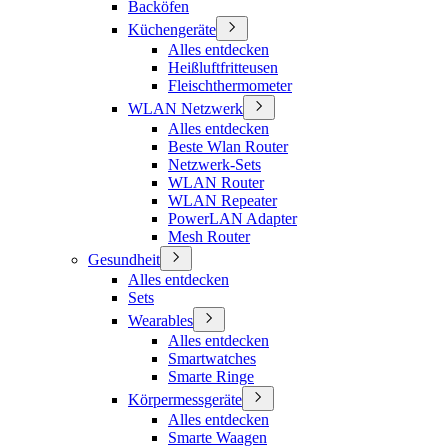
Backöfen
Küchengeräte
Alles entdecken
Heißluftfritteusen
Fleischthermometer
WLAN Netzwerk
Alles entdecken
Beste Wlan Router
Netzwerk-Sets
WLAN Router
WLAN Repeater
PowerLAN Adapter
Mesh Router
Gesundheit
Alles entdecken
Sets
Wearables
Alles entdecken
Smartwatches
Smarte Ringe
Körpermessgeräte
Alles entdecken
Smarte Waagen