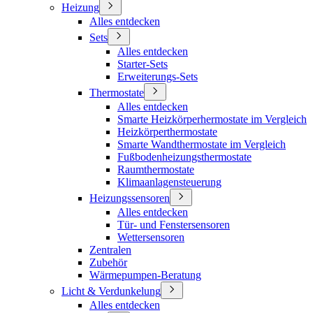
Heizung
Alles entdecken
Sets
Alles entdecken
Starter-Sets
Erweiterungs-Sets
Thermostate
Alles entdecken
Smarte Heizkörperhermostate im Vergleich
Heizkörperthermostate
Smarte Wandthermostate im Vergleich
Fußbodenheizungsthermostate
Raumthermostate
Klimaanlagensteuerung
Heizungssensoren
Alles entdecken
Tür- und Fenstersensoren
Wettersensoren
Zentralen
Zubehör
Wärmepumpen-Beratung
Licht & Verdunkelung
Alles entdecken