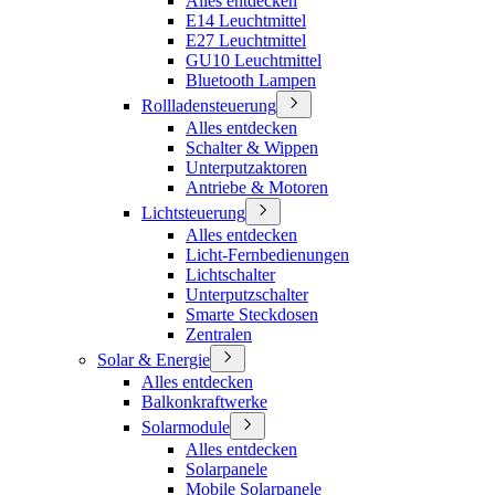
Alles entdecken
E14 Leuchtmittel
E27 Leuchtmittel
GU10 Leuchtmittel
Bluetooth Lampen
Rollladensteuerung
Alles entdecken
Schalter & Wippen
Unterputzaktoren
Antriebe & Motoren
Lichtsteuerung
Alles entdecken
Licht-Fernbedienungen
Lichtschalter
Unterputzschalter
Smarte Steckdosen
Zentralen
Solar & Energie
Alles entdecken
Balkonkraftwerke
Solarmodule
Alles entdecken
Solarpanele
Mobile Solarpanele