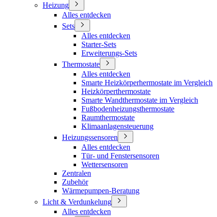
Heizung
Alles entdecken
Sets
Alles entdecken
Starter-Sets
Erweiterungs-Sets
Thermostate
Alles entdecken
Smarte Heizkörperhermostate im Vergleich
Heizkörperthermostate
Smarte Wandthermostate im Vergleich
Fußbodenheizungsthermostate
Raumthermostate
Klimaanlagensteuerung
Heizungssensoren
Alles entdecken
Tür- und Fenstersensoren
Wettersensoren
Zentralen
Zubehör
Wärmepumpen-Beratung
Licht & Verdunkelung
Alles entdecken