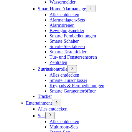
Wassermelder
Smart Home Alarmanlage
Alles entdecken
Alarmanlagen-Sets
Alarmsirenen
Bewegungsmelder
Smarte Fernbedienungen
Smarte Schalter
Smarte Steckdosen
Smarte Tastenfelder
Tür- und Fenstersensoren
Zentralen
Zutrittskontrolle
Alles entdecken
Smarte Türschlösser
Keypads & Fernbedienungen
Smarte Garagentoröffner
Tracker
Entertainment
Alles entdecken
Sets
Alles entdecken
Multiroom-Sets