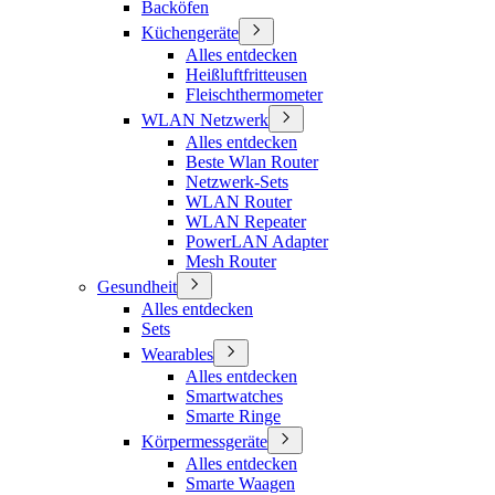
Backöfen
Küchengeräte
Alles entdecken
Heißluftfritteusen
Fleischthermometer
WLAN Netzwerk
Alles entdecken
Beste Wlan Router
Netzwerk-Sets
WLAN Router
WLAN Repeater
PowerLAN Adapter
Mesh Router
Gesundheit
Alles entdecken
Sets
Wearables
Alles entdecken
Smartwatches
Smarte Ringe
Körpermessgeräte
Alles entdecken
Smarte Waagen