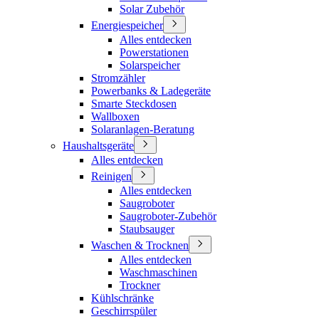
Solar Zubehör
Energiespeicher
Alles entdecken
Powerstationen
Solarspeicher
Stromzähler
Powerbanks & Ladegeräte
Smarte Steckdosen
Wallboxen
Solaranlagen-Beratung
Haushaltsgeräte
Alles entdecken
Reinigen
Alles entdecken
Saugroboter
Saugroboter-Zubehör
Staubsauger
Waschen & Trocknen
Alles entdecken
Waschmaschinen
Trockner
Kühlschränke
Geschirrspüler