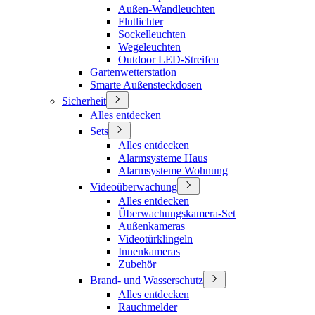
Außen-Wandleuchten
Flutlichter
Sockelleuchten
Wegeleuchten
Outdoor LED-Streifen
Gartenwetterstation
Smarte Außensteckdosen
Sicherheit
Alles entdecken
Sets
Alles entdecken
Alarmsysteme Haus
Alarmsysteme Wohnung
Videoüberwachung
Alles entdecken
Überwachungskamera-Set
Außenkameras
Videotürklingeln
Innenkameras
Zubehör
Brand- und Wasserschutz
Alles entdecken
Rauchmelder