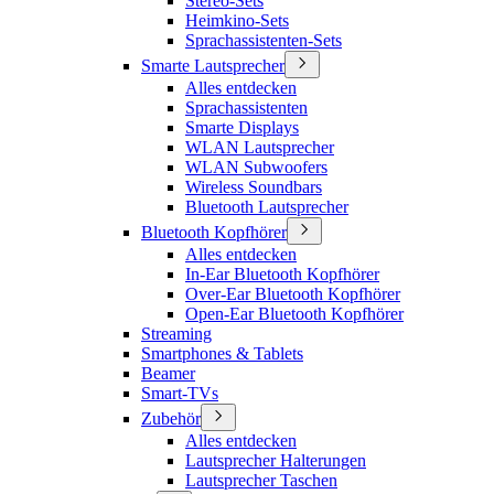
Stereo-Sets
Heimkino-Sets
Sprachassistenten-Sets
Smarte Lautsprecher
Alles entdecken
Sprachassistenten
Smarte Displays
WLAN Lautsprecher
WLAN Subwoofers
Wireless Soundbars
Bluetooth Lautsprecher
Bluetooth Kopfhörer
Alles entdecken
In-Ear Bluetooth Kopfhörer
Over-Ear Bluetooth Kopfhörer
Open-Ear Bluetooth Kopfhörer
Streaming
Smartphones & Tablets
Beamer
Smart-TVs
Zubehör
Alles entdecken
Lautsprecher Halterungen
Lautsprecher Taschen