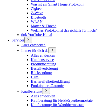
Was ist ein Smart Home Protokoll?
Zigbee
Z-Wave
Bluetooth
WLAN
Matter & Thread
Welches Protokoll ist das richtige für mich?
tink YouTube-Kanal
Services
Alles entdecken
Immer für dich da
Alles entdecken
Kundenservice
Produktberatung
Bestellverfolgung
Rücksendung
Hilfe
Barrierefreiheitserklärung
Funktioniert-Garantie
Kaufberatung
Alles entdecken
Kaufberatung für Heizkörperthermostate
Kaufberatung für Wandthermostate