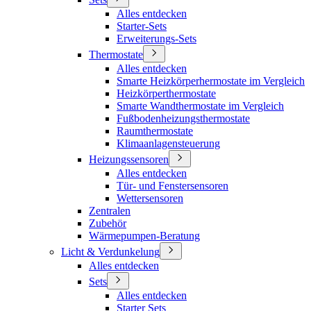
Alles entdecken
Starter-Sets
Erweiterungs-Sets
Thermostate
Alles entdecken
Smarte Heizkörperhermostate im Vergleich
Heizkörperthermostate
Smarte Wandthermostate im Vergleich
Fußbodenheizungsthermostate
Raumthermostate
Klimaanlagensteuerung
Heizungssensoren
Alles entdecken
Tür- und Fenstersensoren
Wettersensoren
Zentralen
Zubehör
Wärmepumpen-Beratung
Licht & Verdunkelung
Alles entdecken
Sets
Alles entdecken
Starter Sets