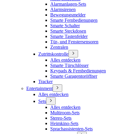
Alarmanlagen-Sets
Alarmsirenen
Bewegungsmelder
Smarte Fernbedienungen
Smarte Schalter
Smarte Steckdosen
Smarte Tastenfelder
Tür- und Fenstersensoren
Zentralen
Zutrittskontrolle
Alles entdecken
Smarte Türschlösser
Keypads & Fernbedienungen
Smarte Garagentoröffner
Tracker
Entertainment
Alles entdecken
Sets
Alles entdecken
Multiroom-Sets
Stereo-Sets
Heimkino-Sets
Sprachassistenten-Sets