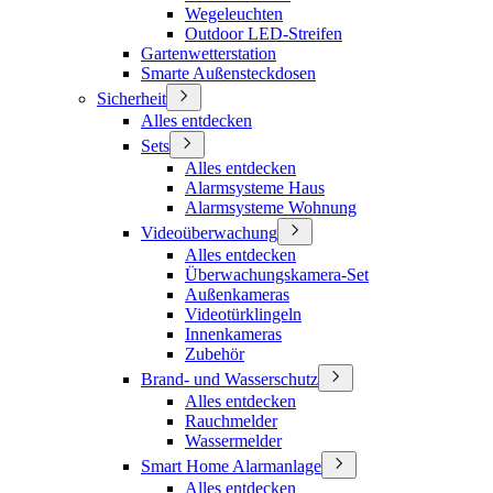
Wegeleuchten
Outdoor LED-Streifen
Gartenwetterstation
Smarte Außensteckdosen
Sicherheit
Alles entdecken
Sets
Alles entdecken
Alarmsysteme Haus
Alarmsysteme Wohnung
Videoüberwachung
Alles entdecken
Überwachungskamera-Set
Außenkameras
Videotürklingeln
Innenkameras
Zubehör
Brand- und Wasserschutz
Alles entdecken
Rauchmelder
Wassermelder
Smart Home Alarmanlage
Alles entdecken