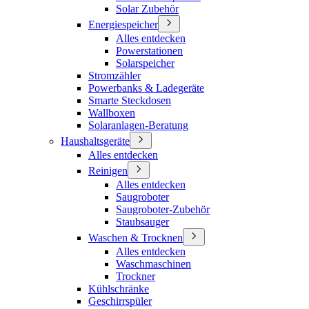
Solar Zubehör
Energiespeicher
Alles entdecken
Powerstationen
Solarspeicher
Stromzähler
Powerbanks & Ladegeräte
Smarte Steckdosen
Wallboxen
Solaranlagen-Beratung
Haushaltsgeräte
Alles entdecken
Reinigen
Alles entdecken
Saugroboter
Saugroboter-Zubehör
Staubsauger
Waschen & Trocknen
Alles entdecken
Waschmaschinen
Trockner
Kühlschränke
Geschirrspüler