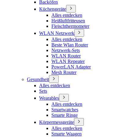
Backöfen
Küchengeräte
Alles entdecken
Heißluftfritteusen
Fleischthermometer
WLAN Netzwerk
Alles entdecken
Beste Wlan Router
Netzwerk-Sets
WLAN Router
WLAN Repeater
PowerLAN Adapter
Mesh Router
Gesundheit
Alles entdecken
Sets
Wearables
Alles entdecken
Smartwatches
Smarte Ringe
Körpermessgeräte
Alles entdecken
Smarte Waagen