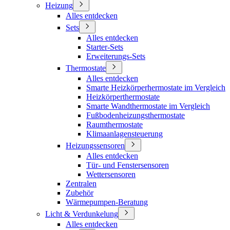
Heizung
Alles entdecken
Sets
Alles entdecken
Starter-Sets
Erweiterungs-Sets
Thermostate
Alles entdecken
Smarte Heizkörperhermostate im Vergleich
Heizkörperthermostate
Smarte Wandthermostate im Vergleich
Fußbodenheizungsthermostate
Raumthermostate
Klimaanlagensteuerung
Heizungssensoren
Alles entdecken
Tür- und Fenstersensoren
Wettersensoren
Zentralen
Zubehör
Wärmepumpen-Beratung
Licht & Verdunkelung
Alles entdecken