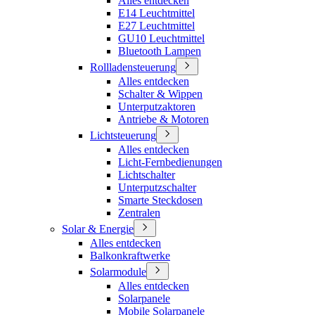
Alles entdecken
E14 Leuchtmittel
E27 Leuchtmittel
GU10 Leuchtmittel
Bluetooth Lampen
Rollladensteuerung
Alles entdecken
Schalter & Wippen
Unterputzaktoren
Antriebe & Motoren
Lichtsteuerung
Alles entdecken
Licht-Fernbedienungen
Lichtschalter
Unterputzschalter
Smarte Steckdosen
Zentralen
Solar & Energie
Alles entdecken
Balkonkraftwerke
Solarmodule
Alles entdecken
Solarpanele
Mobile Solarpanele