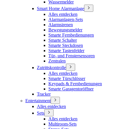
Wassermelder
Smart Home Alarmanlage
Alles entdecken
Alarmanlagen-Sets
Alarmsirenen
Bewegungsmelder
Smarte Fernbedienungen
Smarte Schalter
Smarte Steckdosen
Smarte Tastenfelder
Tür- und Fenstersensoren
Zentralen
Zutrittskontrolle
Alles entdecken
Smarte Türschlösser
Keypads & Fernbedienungen
Smarte Garagentoröffner
Tracker
Entertainment
Alles entdecken
Sets
Alles entdecken
Multiroom-Sets