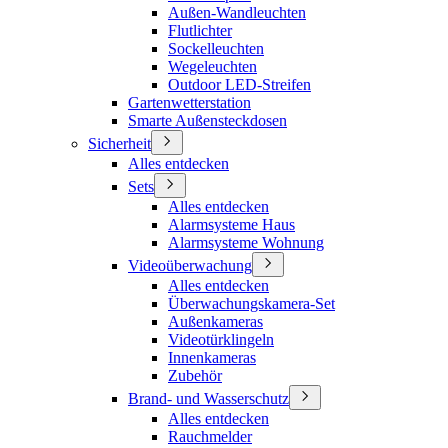
Außen-Wandleuchten
Flutlichter
Sockelleuchten
Wegeleuchten
Outdoor LED-Streifen
Gartenwetterstation
Smarte Außensteckdosen
Sicherheit
Alles entdecken
Sets
Alles entdecken
Alarmsysteme Haus
Alarmsysteme Wohnung
Videoüberwachung
Alles entdecken
Überwachungskamera-Set
Außenkameras
Videotürklingeln
Innenkameras
Zubehör
Brand- und Wasserschutz
Alles entdecken
Rauchmelder