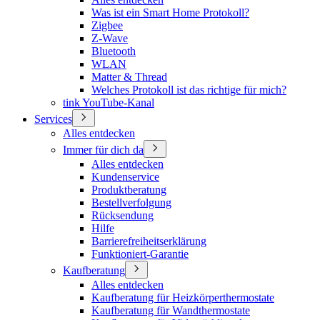
Was ist ein Smart Home Protokoll?
Zigbee
Z-Wave
Bluetooth
WLAN
Matter & Thread
Welches Protokoll ist das richtige für mich?
tink YouTube-Kanal
Services
Alles entdecken
Immer für dich da
Alles entdecken
Kundenservice
Produktberatung
Bestellverfolgung
Rücksendung
Hilfe
Barrierefreiheitserklärung
Funktioniert-Garantie
Kaufberatung
Alles entdecken
Kaufberatung für Heizkörperthermostate
Kaufberatung für Wandthermostate