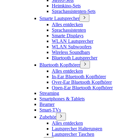
Stereo-Sets
Heimkino-Sets
Sprachassistenten-Sets
Smarte Lautsprecher
Alles entdecken
Sprachassistenten
Smarte Displays
WLAN Lautsprecher
WLAN Subwoofers
Wireless Soundbars
Bluetooth Lautsprecher
Bluetooth Kopfhörer
Alles entdecken
In-Ear Bluetooth Kopfhörer
Over-Ear Bluetooth Kopfhörer
Open-Ear Bluetooth Kopfhörer
Streaming
Smartphones & Tablets
Beamer
Smart-TVs
Zubehör
Alles entdecken
Lautsprecher Halterungen
Lautsprecher Taschen